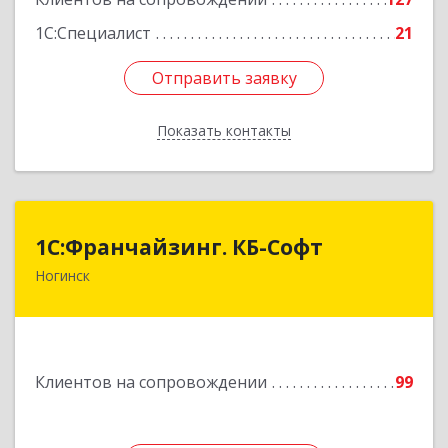
1С:Специалист
21
Отправить заявку
Отправить заявку
Показать контакты
Назад
1С:Франчайзинг. КБ-Софт
1С:Франчайзинг. КБ-Софт
Ногинск
142400, Московская обл, г.о Богородский,
Ногинск г, Индустриальная ул, Здание № 41В,
оф.449
Подробнее
Клиентов на сопровождении
99