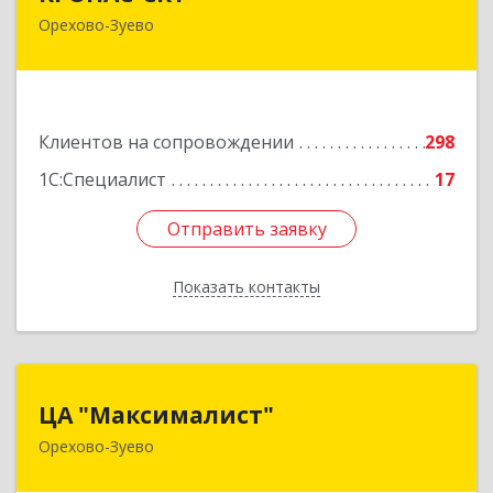
Орехово-Зуево
142600, Московская обл, Орехово-Зуево г,
Бабушкина ул, дом № 2А, пом.31
Подробнее
Клиентов на сопровождении
298
1С:Специалист
17
Отправить заявку
Отправить заявку
Показать контакты
Назад
ЦА "Максималист"
ЦА "Максималист"
Орехово-Зуево
142600, Московская обл, Орехово-Зуево г,
Ленина ул, дом № 78