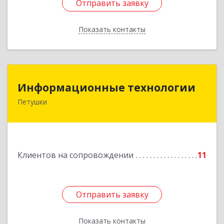
Отправить заявку
Отправить заявку
Показать контакты
Назад
Информационные технологии
Информационные технологии
Петушки
601144, Владимирская обл, Петушки г,
Маяковского ул, дом № 19
Подробнее
Клиентов на сопровождении
11
Отправить заявку
Отправить заявку
Показать контакты
Назад