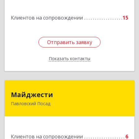
Подробнее
Клиентов на сопровождении
15
Отправить заявку
Отправить заявку
Показать контакты
Назад
Майджести
Майджести
Павловский Посад
142502, Московская обл, Павлово-Посадский р-
н, Павловский Посад г, Южная ул, дом № 22,
кв.59
Подробнее
Клиентов на сопровождении
6