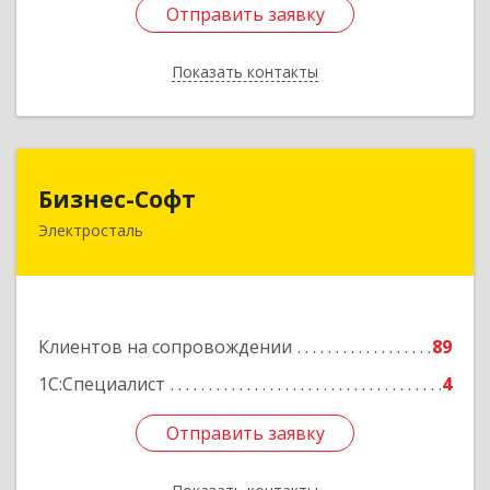
Отправить заявку
Отправить заявку
Показать контакты
Назад
Бизнес-Софт
Бизнес-Софт
Электросталь
144000, Московская обл, Электросталь г, Карла
Маркса ул, дом № 26
Подробнее
Клиентов на сопровождении
89
1С:Специалист
4
Отправить заявку
Отправить заявку