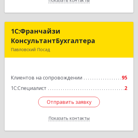
Показать контакты
Назад
1С:Франчайзи
1С:Франчайзи
КонсультантБухгалтера
КонсультантБухгалтера
Павловский Посад
142500, Московская обл, Павловский Посад г,
Каляева ул, дом № 3, оф.38
Клиентов на сопровождении
95
Подробнее
1С:Специалист
2
Отправить заявку
Отправить заявку
Показать контакты
Назад