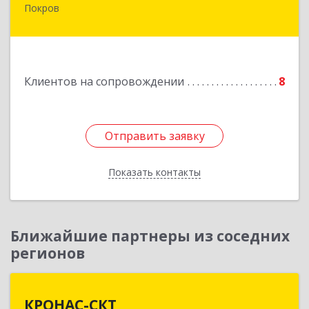
Покров
601122, Владимирская обл, Петушинский р-н,
Покров г, 3 Интернационала ул, дом № 55, кв.9
Подробнее
Клиентов на сопровождении
8
Отправить заявку
Отправить заявку
Показать контакты
Назад
Ближайшие партнеры из соседних
регионов
КРОНАС-СКТ
КРОНАС-СКТ