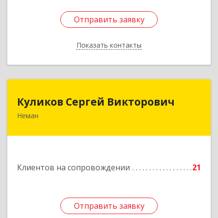
Отправить заявку
Отправить заявку
Показать контакты
Назад
Куликов Сергей Викторович
Куликов Сергей Викторович
Неман
238710, Калининградская обл, Неман г,
Красноармейская ул, дом № 8, кв.60
Подробнее
Клиентов на сопровождении
21
Отправить заявку
Отправить заявку