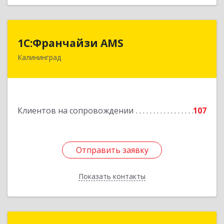
1С:Франчайзи AMS
1С:Франчайзи AMS
Калининград
238325, Калининградская обл, Гурьевский р-н,
Луговое п, Центральная ул, дом № 17
Подробнее
Клиентов на сопровождении
107
Отправить заявку
Отправить заявку
Показать контакты
Назад