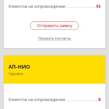
Клиентов на сопровождении
55
Подробнее
Отправить заявку
Отправить заявку
Показать контакты
Назад
АП-НИО
АП-НИО
Гурьевск
238300 Калининградская обл, Гурьевск г,
Советская ул, дом № 22, кв. № 26
Подробнее
Клиентов на сопровождении
8