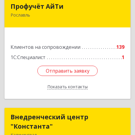
Профучёт АйТи
Профучёт АйТи
Рославль
216500, Смоленская обл, Рославльский р-н,
Рославль г, Урицкого ул, дом № 13, кв.4
Подробнее
Клиентов на сопровождении
139
1С:Специалист
1
Отправить заявку
Отправить заявку
Показать контакты
Назад
Внедренческий центр
Внедренческий центр
"Константа"
"Константа"
Калининград