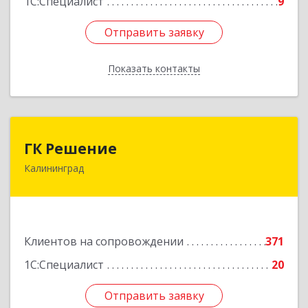
1С:Специалист
9
Отправить заявку
Отправить заявку
Показать контакты
Назад
ГК Решение
ГК Решение
Калининград
236038, Калининградская обл, Калининград г,
Липовая аллея ул, дом № 2
Подробнее
Клиентов на сопровождении
371
1С:Специалист
20
Отправить заявку
Отправить заявку