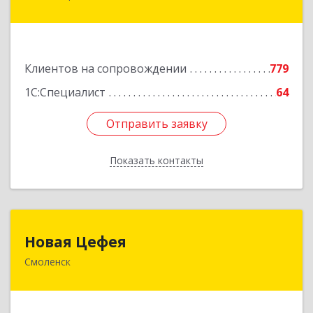
Ленинский пр-кт, дом № 30
Подробнее
Клиентов на сопровождении
779
1С:Специалист
64
Отправить заявку
Отправить заявку
Показать контакты
Назад
Новая Цефея
Новая Цефея
Смоленск
214018, Смоленская обл, Смоленск г, Раевского
ул, дом № 10