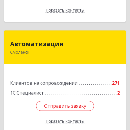
Показать контакты
Назад
Автоматизация
Автоматизация
Смоленск
214019, Смоленская обл, Смоленск г, Марии
Октябрьской ул, дом № 16, оф.107
Подробнее
Клиентов на сопровождении
271
1С:Специалист
2
Отправить заявку
Отправить заявку
Показать контакты
Назад