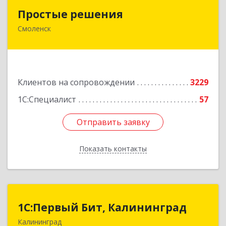
Простые решения
Простые решения
Смоленск
214015, Смоленская обл, Смоленск г, Большая
Краснофлотская ул, дом № 17
Подробнее
Клиентов на сопровождении
3229
1С:Специалист
57
Отправить заявку
Отправить заявку
Показать контакты
Назад
1С:Первый Бит, Калининград
1С:Первый Бит, Калининград
Калининград
236006, Калининградская обл, Калининград г,