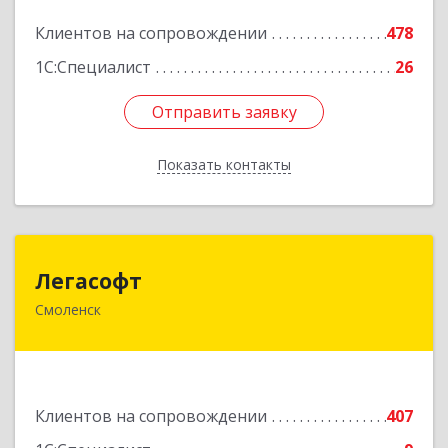
Подробнее
Клиентов на сопровождении
478
1С:Специалист
26
Отправить заявку
Отправить заявку
Показать контакты
Назад
Легасофт
Легасофт
Смоленск
214018, Смоленская обл, Смоленск г, Ново-
Рославльская ул, дом № 13
Подробнее
Клиентов на сопровождении
407