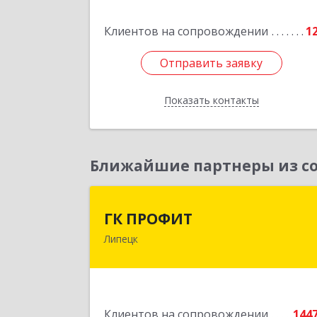
Подробне
Клиентов на сопровождении
1
Отправить заявку
Отправить заявку
Показать контакты
Назад
Ближайшие партнеры из со
ГК ПРОФИ
ГК ПРОФИТ
Липецк
398001, Липецкая обл, Липецк г
Советская ул, дом № 66Б, пом.
Подробне
Клиентов на сопровождении
144