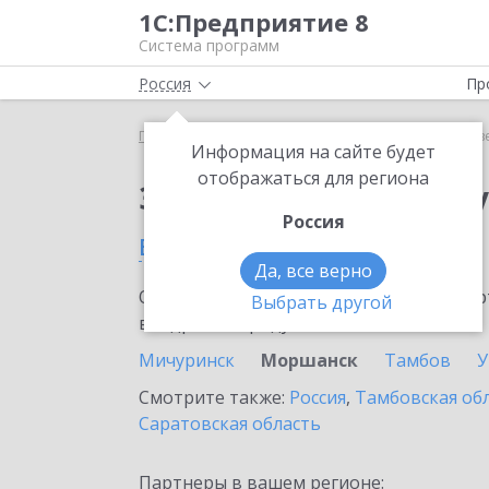
1С:Предприятие 8
Система программ
Россия
Пр
Главная
Сервисы ИТС
Отвечает аудитор
Отв
Информация на сайте будет
отображаться для региона
Заказать Отвечает а
Россия
в Моршанске
Да, все верно
Ознакомьтесь с информационными карт
Выбрать другой
внедрение продукта.
Мичуринск
Моршанск
Тамбов
У
Смотрите также:
Россия
,
Тамбовская об
Саратовская область
Партнеры в вашем регионе: