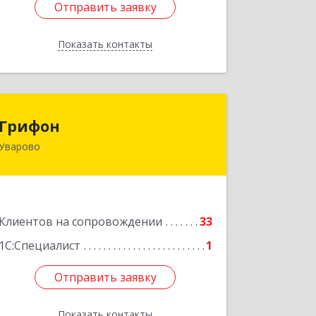
Отправить заявку
Отправить заявку
Показать контакты
Назад
Грифон
Грифон
Уварово
393461, Тамбовская обл, Уварово г,
Южная ул, дом № 40А
Подробнее
Клиентов на сопровождении
33
1С:Специалист
1
Отправить заявку
Отправить заявку
Показать контакты
Назад