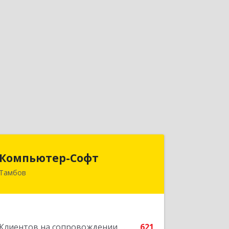
Компьютер-Софт
Компьютер-Софт
Тамбов
392000, Тамбовская обл, Тамбов г,
Советская ул, дом № 191
Подробнее
Клиентов на сопровождении
621