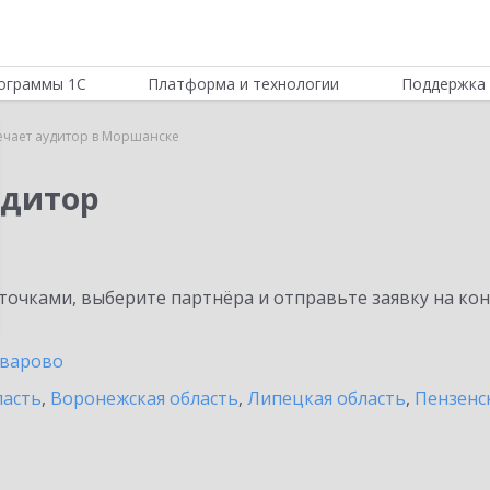
ограммы 1С
Платформа и технологии
Поддержка 
ечает аудитор в Моршанске
удитор
очками, выберите партнёра и отправьте заявку на ко
варово
ласть
,
Воронежская область
,
Липецкая область
,
Пензенс