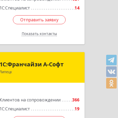
1С:Специалист
14
Отправить заявку
Отправить заявку
Показать контакты
Назад
1С:Франчайзи А-Софт
1С:Франчайзи А-Софт
Липецк
398059, Липецкая обл, Липецк г,
Фрунзе ул, дом № 27
Подробнее
Клиентов на сопровождении
366
1С:Специалист
19