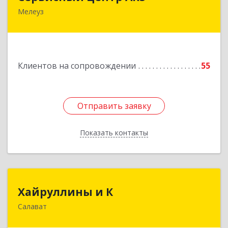
Мелеуз
Подробнее
Клиентов на сопровождении
55
Отправить заявку
Отправить заявку
Показать контакты
Назад
Хайруллины и К
Хайруллины и К
Салават
453251, Башкортостан Респ, Салават г,
Островского ул, дом № 61