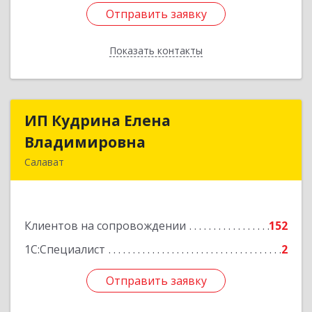
Отправить заявку
Отправить заявку
Показать контакты
Назад
ИП Кудрина Елена
ИП Кудрина Елена
Владимировна
Владимировна
Салават
453265, Башкортостан Респ, Салават г,
Бекетова ул, дом № 10, кв.87
Клиентов на сопровождении
152
Подробнее
1С:Специалист
2
Отправить заявку
Отправить заявку