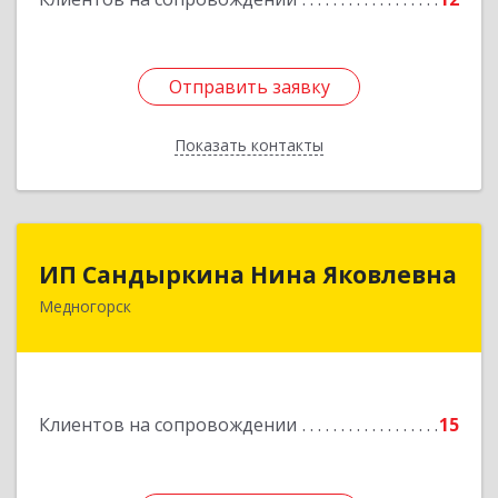
Отправить заявку
Отправить заявку
Показать контакты
Назад
ИП Сандыркина Нина Яковлевна
ИП Сандыркина Нина Яковлевна
Медногорск
462270, Оренбургская обл, Медногорск г,
Металлургов ул, дом № 19, кв.22
Подробнее
Клиентов на сопровождении
15