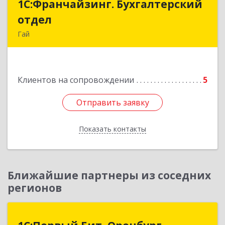
1С:Франчайзинг. Бухгалтерский
1С:Франчайзинг. Бухгалтерский
отдел
отдел
Гай
462635, Оренбургская обл, Гай г, Победы пр-кт,
дом № 1, кв.12
Клиентов на сопровождении
5
Подробнее
Отправить заявку
Отправить заявку
Показать контакты
Назад
Ближайшие партнеры из соседних
регионов
1С:Первый Бит, Оренбург