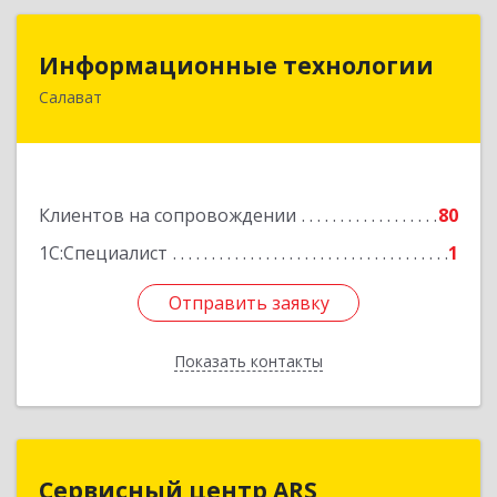
Информационные технологии
Информационные технологии
Салават
453259, Башкортостан Респ, Салават г,
Северная ул, дом № 15, оф.108
Подробнее
Клиентов на сопровождении
80
1С:Специалист
1
Отправить заявку
Отправить заявку
Показать контакты
Назад
Сервисный центр ARS
Сервисный центр ARS