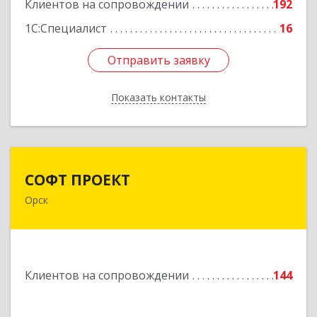
Подробнее
Клиентов на сопровождении
192
1С:Специалист
16
Отправить заявку
Отправить заявку
Показать контакты
Назад
СОФТ ПРОЕКТ
СОФТ ПРОЕКТ
Орск
462430, Оренбургская обл, Орск г,
Добровольского ул, дом № 23, кв.11
Подробнее
Клиентов на сопровождении
144