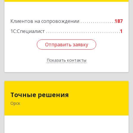
Подробнее
Клиентов на сопровождении
187
1С:Специалист
1
Отправить заявку
Отправить заявку
Показать контакты
Назад
Точные решения
Точные решения
Орск
462403, Оренбургская обл, Орск г,
Краматорская ул, дом № 2Б, пом.3, этаж 1, офис
2