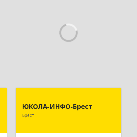
е
ЮКОЛА-ИНФО-Брест
е
ЮКОЛА-ИНФО-Брест
224023 г. Брест, ул. Московская, 275А,
и
Брест
5 этаж
.
Подробнее