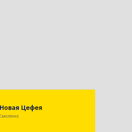
Новая Цефея
Новая Цефея
214018, Смоленская обл, Смоленск г,
Смоленск
Раевского ул, дом № 10