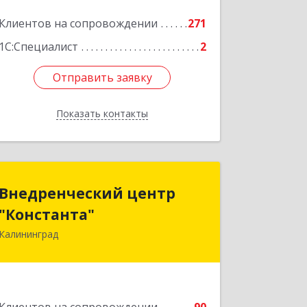
Клиентов на сопровождении
271
1С:Специалист
2
Отправить заявку
Отправить заявку
Показать контакты
Назад
Внедренческий центр
Внедренческий центр
"Константа"
"Константа"
Калининград
236006, Калининградская обл,
Калининград г, К.Маркса ул, дом № 18,
оф.701
Подробнее