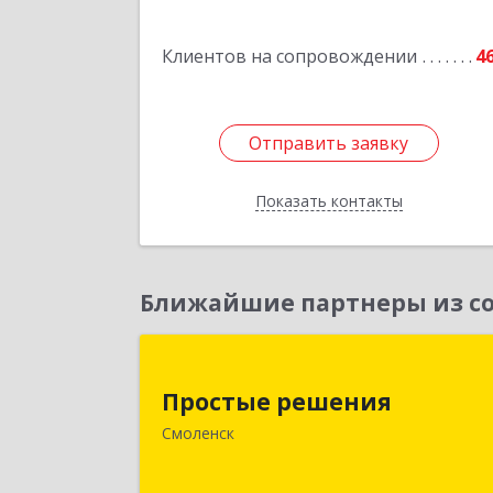
50
Клиентов на сопровождении
4
Подробне
Отправить заявку
Отправить заявку
Показать контакты
Назад
Ближайшие партнеры из со
Простые решени
Простые решения
214015, Смоленская обл, Смоленск г
Смоленск
Большая Краснофлотская ул, дом 
1