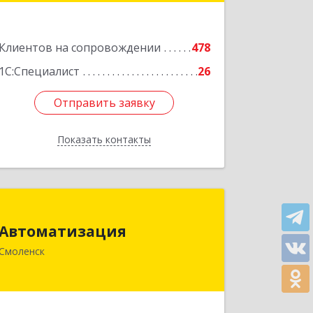
Подробнее
Клиентов на сопровождении
478
1С:Специалист
26
Отправить заявку
Отправить заявку
Показать контакты
Назад
Автоматизация
Автоматизация
214019, Смоленская обл, Смоленск г,
Смоленск
Марии Октябрьской ул, дом № 16,
оф.107
Подробнее