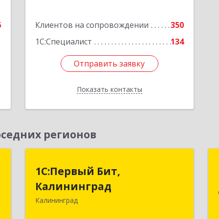
5
6
Клиентов на сопровождении
350
е
1С:Специалист
134
Отправить заявку
Отправить заявку
Показать контакты
Назад
седних регионов
я
1С:Первый Бит,
1С:Первый Бит,
Калининград
Калининград
,
№
Калининград
236006, Калининградская обл,
7
Калининград г, Ленинский пр-кт, дом