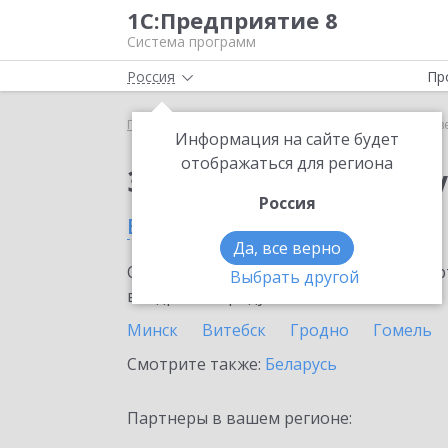
1С:Предприятие 8
Система программ
Россия
Пр
Главная
Сервисы ИТС
Отвечает аудитор
Отв
Информация на сайте будет
отображаться для региона
Заказать Отвечает а
Россия
в Бресте
Да, все верно
Ознакомьтесь с информационными карт
Выбрать другой
внедрение продукта.
Минск
Витебск
Гродно
Гомель
Смотрите также:
Беларусь
Партнеры в вашем регионе: