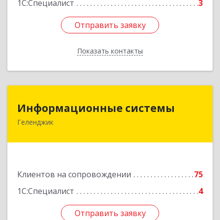
1С:Специалист
3
Отправить заявку
Отправить заявку
Показать контакты
Назад
Информационные системы
Информационные системы
Геленджик
353475, Краснодарский край, Геленджик г,
Нахимова ул, дом № 2
Подробнее
Клиентов на сопровождении
75
1С:Специалист
4
Отправить заявку
Отправить заявку