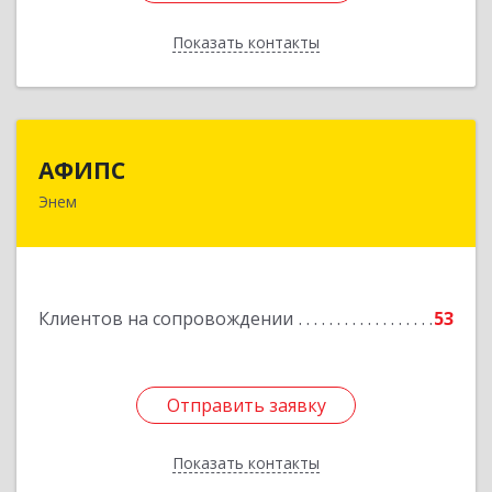
Показать контакты
Назад
АФИПС
АФИПС
Энем
385132, Адыгея Респ, Тахтамукайский р-н, Энем
пгт, Чкалова ул, дом № 13
Подробнее
Клиентов на сопровождении
53
Отправить заявку
Отправить заявку
Показать контакты
Назад