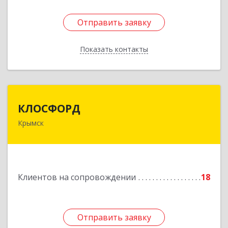
Отправить заявку
Отправить заявку
Показать контакты
Назад
КЛОСФОРД
КЛОСФОРД
Крымск
353380, Краснодарский край, Крымский р-н,
Крымск г, Карла Либкнехта ул, дом № 36Б, оф.2
Подробнее
Клиентов на сопровождении
18
Отправить заявку
Отправить заявку