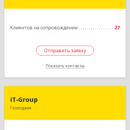
Дачная ул, дом № 17
Подробнее
Клиентов на сопровождении
27
Отправить заявку
Отправить заявку
Показать контакты
Назад
iT-Group
iT-Group
Геленджик
353460, Краснодарский край, Геленджик г,
Керченская ул, дом № 4, оф.6