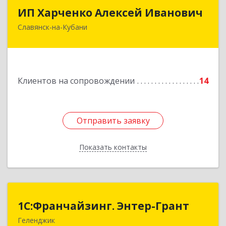
ИП Харченко Алексей Иванович
ИП Харченко Алексей Иванович
Славянск-на-Кубани
353 579, Краснодарский край, ст.Петровская,
ул.Кирпичная д.32
Подробнее
Клиентов на сопровождении
14
Отправить заявку
Отправить заявку
Показать контакты
Назад
1С:Франчайзинг. Энтер-Грант
1С:Франчайзинг. Энтер-Грант
Геленджик
353467, Краснодарский край, Геленджик г,