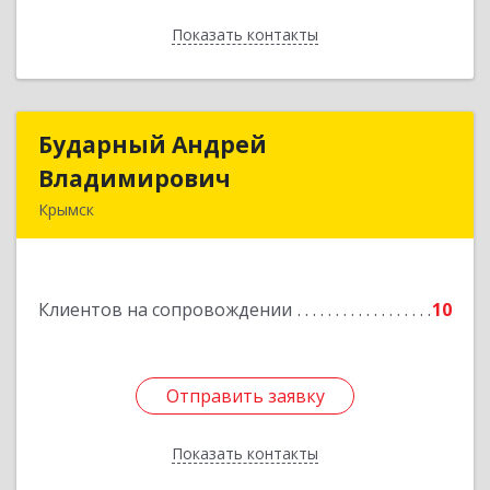
Показать контакты
Назад
Бударный Андрей
Бударный Андрей
Владимирович
Владимирович
Крымск
353389, Краснодарский край, Крымск г,
Революционная ул, дом № 47
Клиентов на сопровождении
10
Подробнее
Отправить заявку
Отправить заявку
Показать контакты
Назад