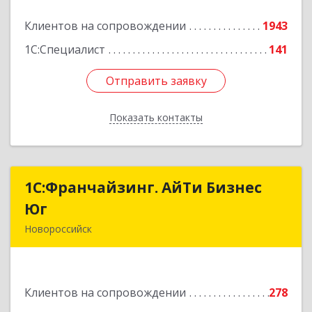
Клиентов на сопровождении
1943
Подробнее
1С:Специалист
141
Отправить заявку
Отправить заявку
Показать контакты
Назад
1С:Франчайзинг. АйТи Бизнес
1С:Франчайзинг. АйТи Бизнес
Юг
Юг
Новороссийск
353907, Краснодарский край, Новороссийск г,
Видова ул, дом № 65, оф.2
Клиентов на сопровождении
278
Подробнее