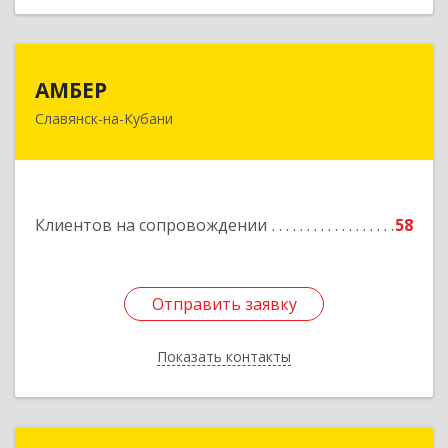
АМБЕР
АМБЕР
Славянск-на-Кубани
353562, Краснодарский край, Славянский р-н,
Славянск-на-Кубани г, Крупской ул, дом № 12
Подробнее
Клиентов на сопровождении
58
Отправить заявку
Отправить заявку
Показать контакты
Назад