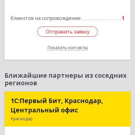
№ 4, каб.311
Подробнее
Клиентов на сопровождении
1
Отправить заявку
Отправить заявку
Показать контакты
Назад
Ближайшие партнеры из соседних
регионов
1С:Первый Бит, Краснодар,
1С:Первый Бит, Краснодар,
Центральный офис
Центральный офис
Краснодар
350051, Краснодарский край, Краснодар г,
Монтажников ул, дом № 1/4, пом.3-12,14