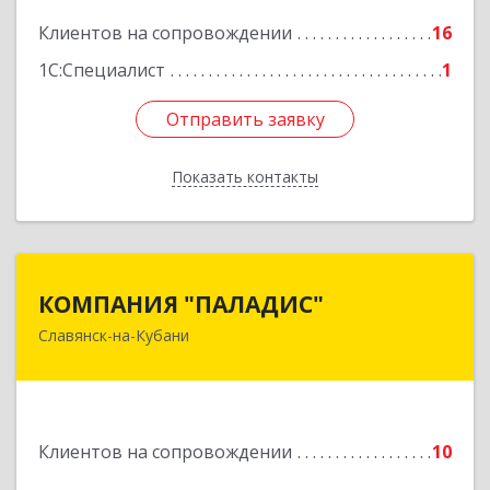
Подробнее
Клиентов на сопровождении
16
1С:Специалист
1
Отправить заявку
Отправить заявку
Показать контакты
Назад
КОМПАНИЯ "ПАЛАДИС"
КОМПАНИЯ "ПАЛАДИС"
Славянск-на-Кубани
353560, Краснодарский край, Славянский р-н,
Славянск-на-Кубани г, Краснофлотская ул, дом
№ 19, оф.1
Подробнее
Клиентов на сопровождении
10