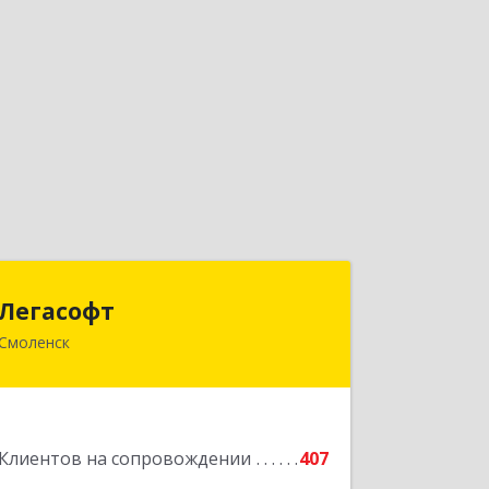
Легасофт
Легасофт
Смоленск
214018, Смоленская обл, Смоленск г,
Ново-Рославльская ул, дом № 13
Подробнее
Клиентов на сопровождении
407