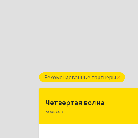
Рекомендованные партнеры
Четвертая волн
Четвертая волна
Борисов
222520, Республика Беларусь
Минская область, г.Борисов, ул
Чапаева, д.1, комната 208а, а/я 96