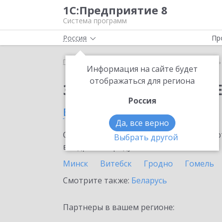
1С:Предприятие 8
Система программ
Россия
Пр
Главная
Сервисы ИТС
Модуль 1C:EDI
Модуль 
Информация на сайте будет
отображаться для региона
Заказать Модуль 1C:E
Россия
в Борисове
Да, все верно
Ознакомьтесь с информационными карт
Выбрать другой
внедрение продукта.
Минск
Витебск
Гродно
Гомель
Смотрите также:
Беларусь
Партнеры в вашем регионе: