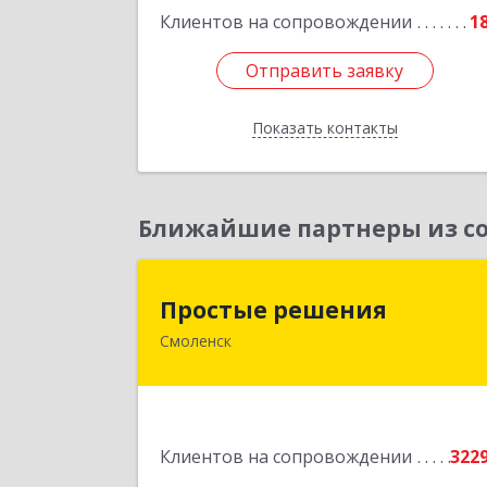
Подробне
Клиентов на сопровождении
1
Отправить заявку
Отправить заявку
Показать контакты
Назад
Ближайшие партнеры из со
Простые решени
Простые решения
Смоленск
214015, Смоленская обл, Смоленск г
Большая Краснофлотская ул, дом 
1
Подробне
Клиентов на сопровождении
322