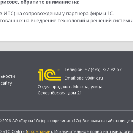
рисове, обратите внимание на:
в ИТС) на сопровождении у партнера фирмы 1С.
стованных на внедрение технологий и решений системы
Телефон:
+7 (495) 737-92-57
льности
Email:
site_v8@1c.ru
 сайту
Отдел продаж:
г. Москва
,
улица
Селезнёвская, дом 21
© 2026 АО «Группа 1С» (правопреемник «1С»). Все права на сайт защищен
О «1С-Софт» (
о компании
). Исключительное право на технологи