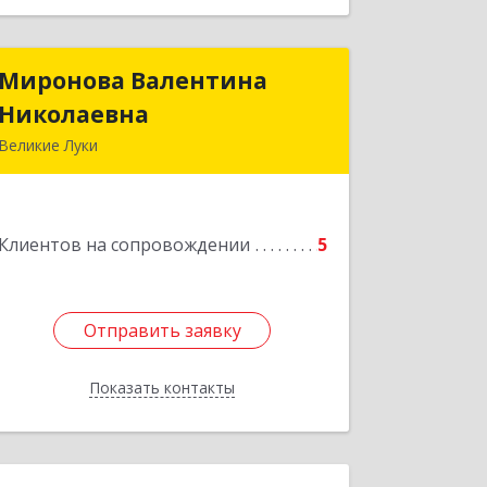
Миронова Валентина
Миронова Валентина
Николаевна
Николаевна
Великие Луки
Подробнее
Клиентов на сопровождении
5
Отправить заявку
Отправить заявку
Показать контакты
Назад