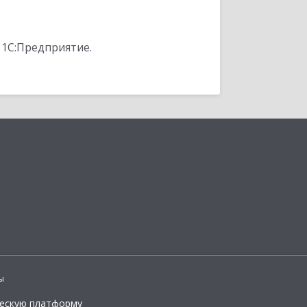
 1С:Предприятие.
ы
ческую платформу