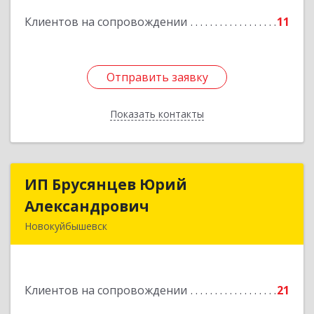
Подробнее
Клиентов на сопровождении
11
Отправить заявку
Отправить заявку
Показать контакты
Назад
ИП Брусянцев Юрий
ИП Брусянцев Юрий
Александрович
Александрович
Новокуйбышевск
446200, Самарская обл, Новокуйбышевск г,
Гагарина 11
Клиентов на сопровождении
21
Подробнее