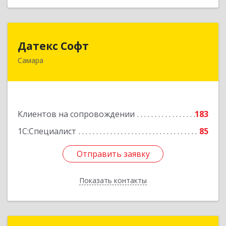
Датекс Софт
Датекс Софт
Самара
443070, Самарская обл, Самара г, Партизанская
ул, дом № 86, оф.723
Подробнее
Клиентов на сопровождении
183
1С:Специалист
85
Отправить заявку
Отправить заявку
Показать контакты
Назад