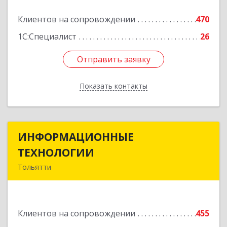
Подробнее
Клиентов на сопровождении
470
1С:Специалист
26
Отправить заявку
Отправить заявку
Показать контакты
Назад
ИНФОРМАЦИОННЫЕ
ИНФОРМАЦИОННЫЕ
ТЕХНОЛОГИИ
ТЕХНОЛОГИИ
Тольятти
445043, Самарская обл, Тольятти г, Южное ш,
дом № 161, корпус 2.1, оф.309А
Клиентов на сопровождении
455
Подробнее