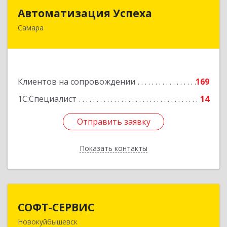
Автоматизация Успеха
Автоматизация Успеха
Самара
443011, Самарская обл, Самара г, 22
Партсъезда ул, дом № 207, оф.14
Подробнее
Клиентов на сопровождении
169
1С:Специалист
14
Отправить заявку
Отправить заявку
Показать контакты
Назад
СОФТ-СЕРВИС
СОФТ-СЕРВИС
Новокуйбышевск
446206, Самарская обл, Новокуйбышевск г,