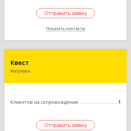
Отправить заявку
Отправить заявку
Показать контакты
Назад
Квест
Квест
Жигулевск
445350, Самарская обл., Жигулевск, ул.Пушкина,
21, офис 4
Подробнее
Клиентов на сопровождении
1
Отправить заявку
Отправить заявку