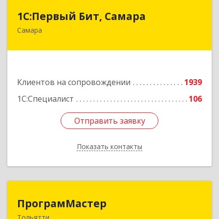
1С:Первый Бит, Самара
1С:Первый Бит, Самара
Самара
443013, Самарская обл, Самара г, Дачная ул,
дом № 24, пом.2/25
Подробнее
Клиентов на сопровождении
1939
1С:Специалист
106
Отправить заявку
Отправить заявку
Показать контакты
Назад
ПрограмМастер
ПрограмМастер
Тольятти