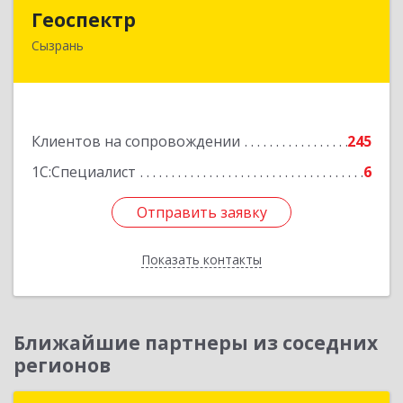
Геоспектр
Геоспектр
Сызрань
446001, Самарская обл, Сызрань г, Кирова ул,
дом № 46
Подробнее
Клиентов на сопровождении
245
1С:Специалист
6
Отправить заявку
Отправить заявку
Показать контакты
Назад
Ближайшие партнеры из соседних
регионов