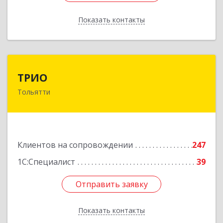
Показать контакты
Назад
ТРИО
ТРИО
Тольятти
445004, Самарская обл, Тольятти г,
Автозаводское ш, дом № 21, оф.200
Подробнее
Клиентов на сопровождении
247
1С:Специалист
39
Отправить заявку
Отправить заявку
Показать контакты
Назад