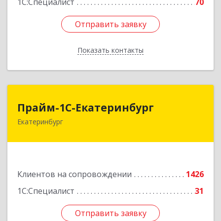
1С:Специалист
70
Отправить заявку
Отправить заявку
Показать контакты
Назад
Прайм-1С-Екатеринбург
Прайм-1С-Екатеринбург
Екатеринбург
620142, Свердловская обл, Екатеринбург г, 8
Марта ул, дом № 49, оф.609
Подробнее
Клиентов на сопровождении
1426
1С:Специалист
31
Отправить заявку
Отправить заявку