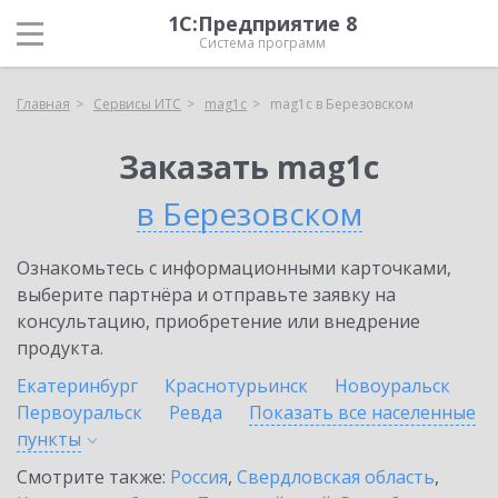
1С:Предприятие 8
Система программ
Главная
Сервисы ИТС
mag1c
mag1c в Березовском
Заказать mag1c
в Березовском
Ознакомьтесь с информационными карточками,
выберите партнёра и отправьте заявку на
консультацию, приобретение или внедрение
продукта.
Екатеринбург
Краснотурьинск
Новоуральск
Первоуральск
Ревда
Показать все населенные
пункты
Смотрите также:
Россия
,
Свердловская область
,