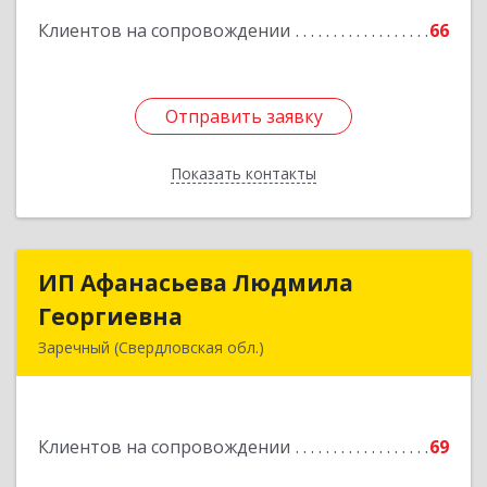
Клиентов на сопровождении
66
Отправить заявку
Отправить заявку
Показать контакты
Назад
ИП Афанасьева Людмила
ИП Афанасьева Людмила
Георгиевна
Георгиевна
Заречный (Свердловская обл.)
624250, Свердловская обл, Заречный г,
Алещенкова ул, дом № 4, кв.46
Клиентов на сопровождении
69
Подробнее