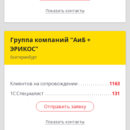
Показать контакты
Назад
Группа компаний "АиБ +
Группа компаний "АиБ +
ЭРИКОС"
ЭРИКОС"
Екатеринбург
620075, Свердловская обл, Екатеринбург г,
Луначарского ул, дом № 81, оф.1008
Клиентов на сопровождении
1163
Подробнее
1С:Специалист
131
Отправить заявку
Отправить заявку
Показать контакты
Назад