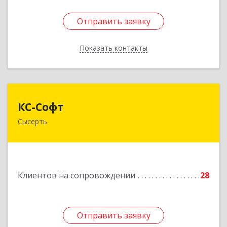
Отправить заявку
Отправить заявку
Показать контакты
Назад
КС-Софт
КС-Софт
Сысерть
624001, Свердловская обл, Сысертский р-н,
Черданцево с, Чапаева ул, дом № 39
Подробнее
Клиентов на сопровождении
28
Отправить заявку
Отправить заявку