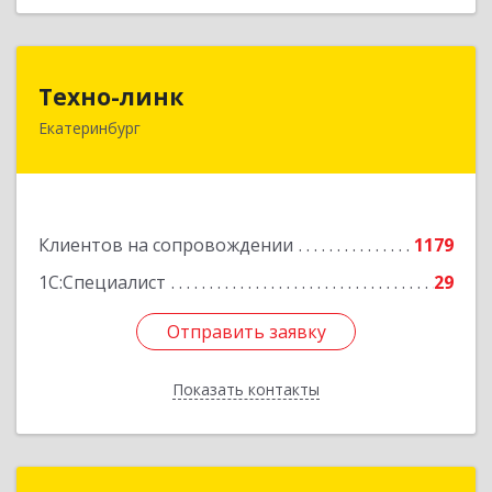
Техно-линк
Техно-линк
Екатеринбург
620000, Свердловская обл, Екатеринбург г,
Основинская ул, строение 10, оф.1116
Подробнее
Клиентов на сопровождении
1179
1С:Специалист
29
Отправить заявку
Отправить заявку
Показать контакты
Назад