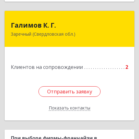
Галимов К. Г.
Галимов К. Г.
Заречный (Свердловская обл.)
Свердловская обл, г. Заречный, ул. Кузнецова,
д.24, оф.72
Подробнее
Клиентов на сопровождении
2
Отправить заявку
Отправить заявку
Показать контакты
Назад
При выборе фирмы-франчайзи в