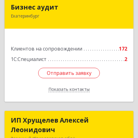
Бизнес аудит
Бизнес аудит
Екатеринбург
620062, Свердловская обл, Екатеринбург г,
Гагарина ул, дом № 14, оф.908
Подробнее
Клиентов на сопровождении
172
1С:Специалист
2
Отправить заявку
Отправить заявку
Показать контакты
Назад
ИП Хрущелев Алексей
ИП Хрущелев Алексей
Леонидович
Леонидович