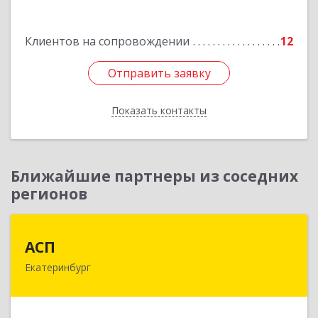
Подробнее
Клиентов на сопровождении
12
Отправить заявку
Отправить заявку
Показать контакты
Назад
Ближайшие партнеры из соседних
регионов
АСП
АСП
Екатеринбург
620075, Свердловская обл, Екатеринбург г,
Карла Либкнехта ул, строение 22, оф.521