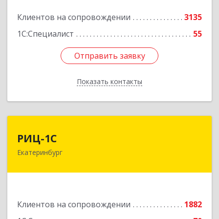
Подробнее
Клиентов на сопровождении
3135
1С:Специалист
55
Отправить заявку
Отправить заявку
Показать контакты
Назад
РИЦ-1С
РИЦ-1С
Екатеринбург
620102, Свердловская обл, Екатеринбург г,
Фурманова ул, дом № 124
Подробнее
Клиентов на сопровождении
1882