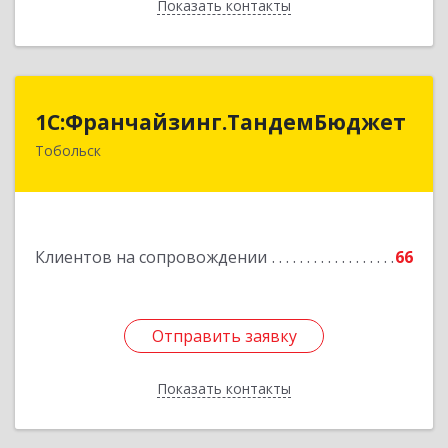
Показать контакты
Назад
1С:Франчайзинг.ТандемБюджет
1С:Франчайзинг.ТандемБюджет
Тобольск
Подробнее
Клиентов на сопровождении
66
Отправить заявку
Отправить заявку
Показать контакты
Назад