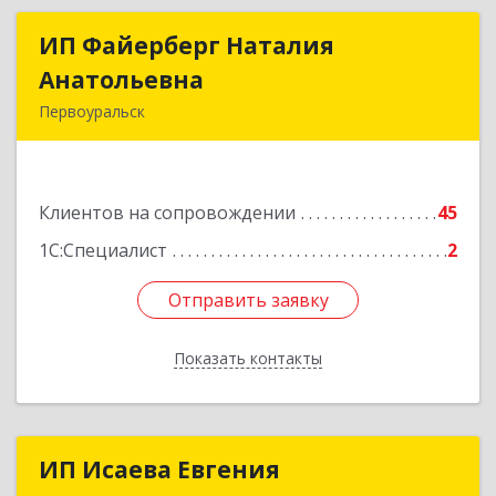
ИП Файерберг Наталия
ИП Файерберг Наталия
Анатольевна
Анатольевна
Первоуральск
623119, Свердловская обл, Первоуральск г,
Строителей ул, дом № 38-24
Клиентов на сопровождении
45
Подробнее
1С:Специалист
2
Отправить заявку
Отправить заявку
Показать контакты
Назад
ИП Исаева Евгения
ИП Исаева Евгения