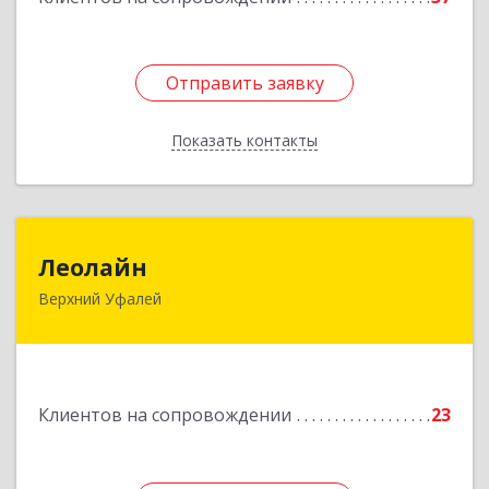
Отправить заявку
Отправить заявку
Показать контакты
Назад
Леолайн
Леолайн
Верхний Уфалей
456800, Челябинская обл, Верхний Уфалей г,
Ленина ул, дом № 147
Подробнее
Клиентов на сопровождении
23