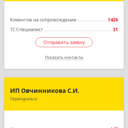
Подробнее
Клиентов на сопровождении
1426
1С:Специалист
31
Отправить заявку
Отправить заявку
Показать контакты
Назад
ИП Овчинникова С.И.
ИП Овчинникова С.И.
Первоуральск
623119, Свердловская обл, Первоуральск г,
Береговая ул, дом № 5Б, кв.160
Подробнее