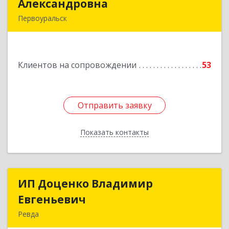
Александровна
Александровна
Первоуральск
Подробнее
Клиентов на сопровождении
53
Отправить заявку
Отправить заявку
Показать контакты
Назад
ИП Доценко Владимир
ИП Доценко Владимир
Евгеньевич
Евгеньевич
Ревда
623281, Свердловская обл, Ревда г, Карла