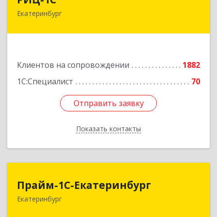
Екатеринбург
620102, Свердловская обл, Екатеринбург г,
Фурманова ул, дом № 124
Подробнее
Клиентов на сопровождении
1882
1С:Специалист
70
Отправить заявку
Отправить заявку
Показать контакты
Назад
Прайм-1С-Екатеринбург
Прайм-1С-Екатеринбург
Екатеринбург
620142, Свердловская обл, Екатеринбург г, 8
Марта ул, дом № 49, оф.609