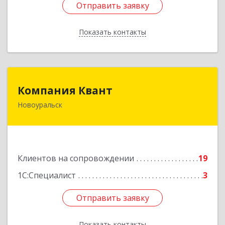
Отправить заявку
Отправить заявку
Показать контакты
Назад
Компания Квант
Компания Квант
Новоуральск
624130, Свердловская обл, Новоуральск г,
Автозаводская ул, дом № 11, кв.3
Подробнее
Клиентов на сопровождении
19
1С:Специалист
3
Отправить заявку
Отправить заявку
Показать контакты
Назад