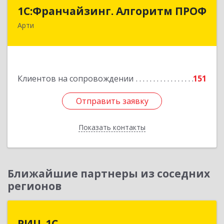
1С:Франчайзинг. Алгоритм ПРОФ
1С:Франчайзинг. Алгоритм ПРОФ
Арти
623340, Свердловская обл, Артинский р-н, Арти
рп, Рабочей молодежи ул, дом № 94, оф.3А
Подробнее
Клиентов на сопровождении
151
Отправить заявку
Отправить заявку
Показать контакты
Назад
Ближайшие партнеры из соседних
регионов
РИЦ-1С
РИЦ-1С