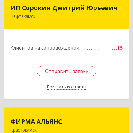
ИП Сорокин Дмитрий Юрьевич
ИП Сорокин Дмитрий Юрьевич
Нефтекамск
452684, Башкортостан Респ, Нефтекамск г,
Дорожная ул, дом № 23, кв.60
Подробнее
Клиентов на сопровождении
15
Отправить заявку
Отправить заявку
Показать контакты
Назад
ФИРМА АЛЬЯНС
ФИРМА АЛЬЯНС
Краснокамск