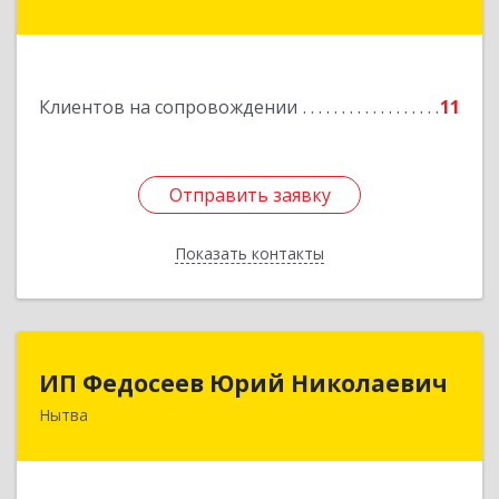
Подробнее
Клиентов на сопровождении
11
Отправить заявку
Отправить заявку
Показать контакты
Назад
ИП Федосеев Юрий Николаевич
ИП Федосеев Юрий Николаевич
Нытва
617000, Пермский край, Нытвенский р-н,
Нытва г, Ленина пр-кт, дом № 36 8