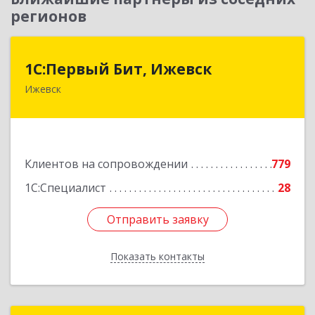
регионов
1С:Первый Бит, Ижевск
1С:Первый Бит, Ижевск
Ижевск
426008, Удмуртская Респ, Ижевск г,
Коммунаров ул, дом № 234
Подробнее
Клиентов на сопровождении
779
1С:Специалист
28
Отправить заявку
Отправить заявку
Показать контакты
Назад