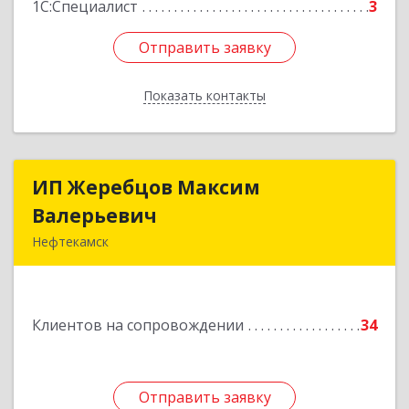
1С:Специалист
3
Отправить заявку
Отправить заявку
Показать контакты
Назад
ИП Жеребцов Максим
ИП Жеребцов Максим
Валерьевич
Валерьевич
Нефтекамск
452680, Башкортостан Респ, Нефтекамск г,
Зодчих ул, строение № 20 "В"
Клиентов на сопровождении
34
Подробнее
Отправить заявку
Отправить заявку