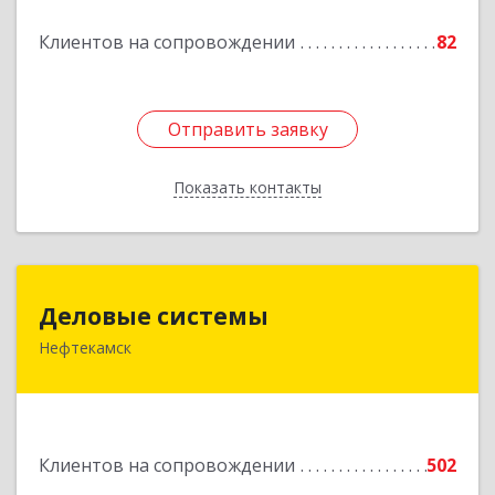
Подробнее
Клиентов на сопровождении
82
Отправить заявку
Отправить заявку
Показать контакты
Назад
Деловые системы
Деловые системы
Нефтекамск
452689, Башкортостан Респ, Нефтекамск г,
Ленина ул, дом № 47В, пом.3
Подробнее
Клиентов на сопровождении
502