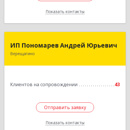
Показать контакты
Назад
ИП Пономарев Андрей Юрьевич
ИП Пономарев Андрей Юрьевич
Верещагино
617120, Пермский край, Верещагинский р-н,
Верещагино г, Октябрьская ул, дом № 68, оф.1
Подробнее
Клиентов на сопровождении
43
Отправить заявку
Отправить заявку
Показать контакты
Назад