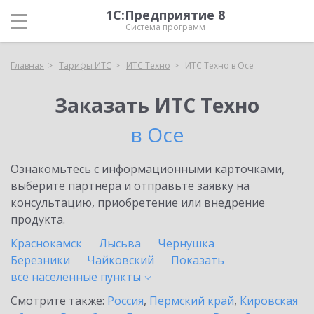
1С:Предприятие 8
Система программ
Главная
Тарифы ИТС
ИТС Техно
ИТС Техно в Осе
Заказать ИТС Техно
в Осе
Ознакомьтесь с информационными карточками,
выберите партнёра и отправьте заявку на
консультацию, приобретение или внедрение
продукта.
Краснокамск
Лысьва
Чернушка
Березники
Чайковский
Показать
все населенные
пункты
Смотрите также:
Россия
,
Пермский край
,
Кировская