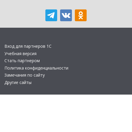
Вход для партнеров 1С
Учебная версия
Стать партнером
Политика конфиденциальности
Замечания по сайту
Другие сайты
Телефон:
+7 (495) 737-92-57
Email:
site_v8@1c.ru
Отдел продаж:
г. Москва
,
улица Селезнёвская, дом 21