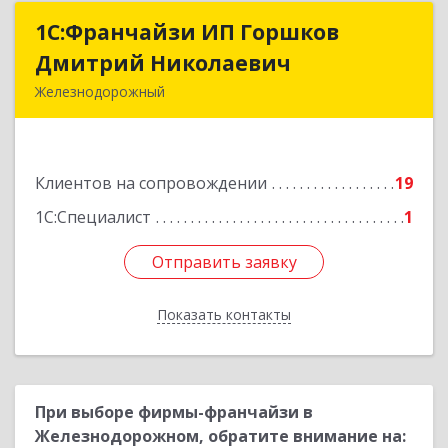
1С:Франчайзи ИП Горшков
1С:Франчайзи ИП Горшков
Дмитрий Николаевич
Дмитрий Николаевич
Железнодорожный
143980, Московская обл, Железнодорожный г,
Пролетарская ул, дом № 10, кв.25
Клиентов на сопровождении
19
Подробнее
1С:Специалист
1
Отправить заявку
Отправить заявку
Показать контакты
Назад
При выборе фирмы-франчайзи в
Железнодорожном, обратите внимание на: