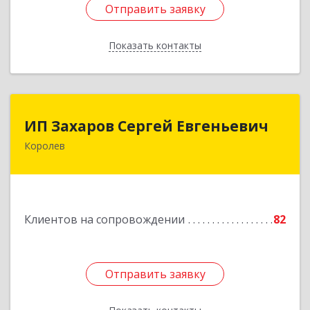
Отправить заявку
Отправить заявку
Показать контакты
Назад
ИП Захаров Сергей Евгеньевич
ИП Захаров Сергей Евгеньевич
Королев
141092, Московская обл, Королев г,
Юбилейный мкр, Пушкинская ул, дом № 13,
кв.115
Подробнее
Клиентов на сопровождении
82
Отправить заявку
Отправить заявку