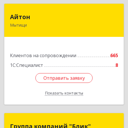
Айтон
Айтон
Мытищи
141006, Московская обл, Мытищи г,
Олимпийский пр-кт, строение 10, пом.1А,8
Подробнее
Клиентов на сопровождении
665
1С:Специалист
8
Отправить заявку
Отправить заявку
Показать контакты
Назад
Группа компаний "Блик"
Группа компаний "Блик"