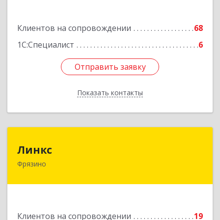
Подробнее
Клиентов на сопровождении
68
1С:Специалист
6
Отправить заявку
Отправить заявку
Показать контакты
Назад
Линкс
Линкс
Фрязино
141190, Московская обл, Фрязино г, Заводской
проезд, дом № 3, кв.133
Подробнее
Клиентов на сопровождении
19