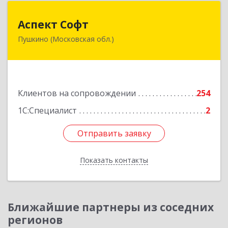
Аспект Софт
Аспект Софт
Пушкино (Московская обл.)
141205, Московская обл, Пушкинский р-н,
Пушкино г, Московский пр-кт, дом № 44, пом.4
Подробнее
Клиентов на сопровождении
254
1С:Специалист
2
Отправить заявку
Отправить заявку
Показать контакты
Назад
Ближайшие партнеры из соседних
регионов