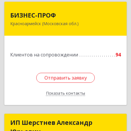
БИЗНЕС-ПРОФ
БИЗНЕС-ПРОФ
Красноармейск (Московская обл.)
141290, Московская обл, Красноармейск г,
Чкалова ул, дом № 8, оф.7
Подробнее
Клиентов на сопровождении
94
Отправить заявку
Отправить заявку
Показать контакты
Назад
ИП Шерстнев Александр
ИП Шерстнев Александр