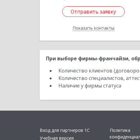
Отправить заявку
Отправить заявку
Показать контакты
Назад
При выборе фирмы-франчайзи, обр
Количество клиентов (договоро
Количество специалистов, атте
Наличие у фирмы статуса
Вход для партнеров 1С
Политика
конфиденциа
Учебная версия