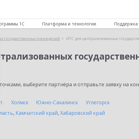
ограммы 1С
Платформа и технологии
Поддержка 
ых государственных учреждений
ИТС для централизованных государст
нтрализованных государстве
очками, выберите партнёра и отправьте заявку на ко
т.
Холмск
Южно-Сахалинск
Углегорск
ласть
,
Камчатский край
,
Хабаровский край