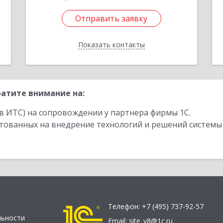
Отправить заявку
Отправить заявку
Показать контакты
Назад
атите внимание на:
в ИТС) на сопровождении у партнера фирмы 1С.
стованных на внедрение технологий и решений системы
Телефон:
+7 (495) 737-92-57
льности
Email:
site_v8@1c.ru