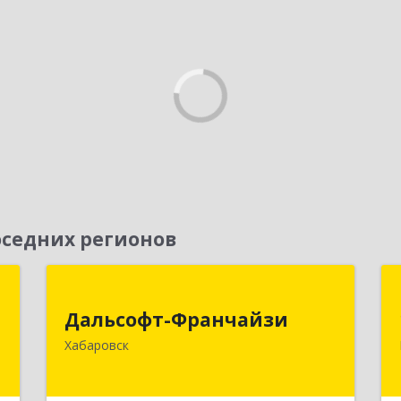
седних регионов
а
Дальсофт-Франчайзи
Дальсофт-Франчайзи
к
680017, Хабаровский край, Хабаровск
Хабаровск
5
г, Постышева ул, дом № 22а, оф.609
е
Подробнее