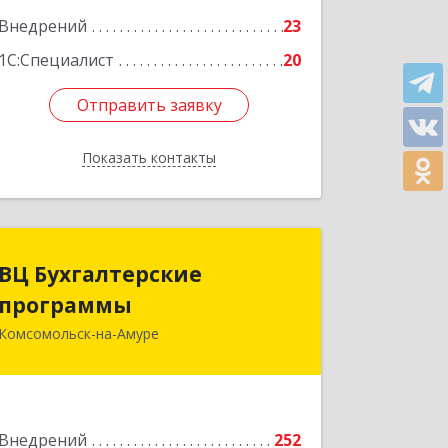
Подробнее
Внедрений
23
1С:Специалист
20
Отправить заявку
Отправить заявку
Показать контакты
Назад
ВЦ Бухгалтерские
ВЦ Бухгалтерские
программы
программы
Комсомольск-на-Амуре
681000, Хабаровский край,
Комсомольск-на-Амуре г, Сидоренко
ул, дом № 1А
Подробнее
Внедрений
252