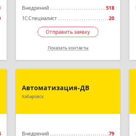
3
Внедрений
518
0
1С:Специалист
20
Отправить заявку
Отправить заявку
Показать контакты
Назад
т
Автоматизация-ДВ
Автоматизация-ДВ
к
680013, Хабаровский край, Хабаровск
Хабаровск
9
г, Шабадина ул, дом № 19а, оф.200
е
Подробнее
4
Внедрений
79