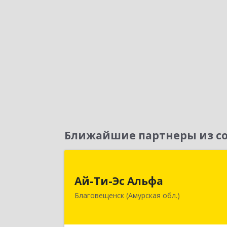
Ближайшие партнеры из со
Ай-Ти-Эс Альф
Ай-Ти-Эс Альфа
675000, Амурская обл, Благовещенс
Благовещенск (Амурская обл.)
г, Зейская ул, дом № 134, оф.51
Подробне