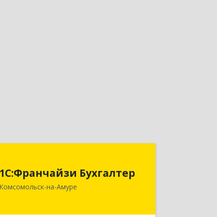
1С:Франчайзи Бухгалтер
1С:Франчайзи Бухгалтер
681000, Хабаровский край,
Комсомольск-на-Амуре
Комсомольск-на-Амуре г,
Красногвардейская ул, дом № 14,
оф.202