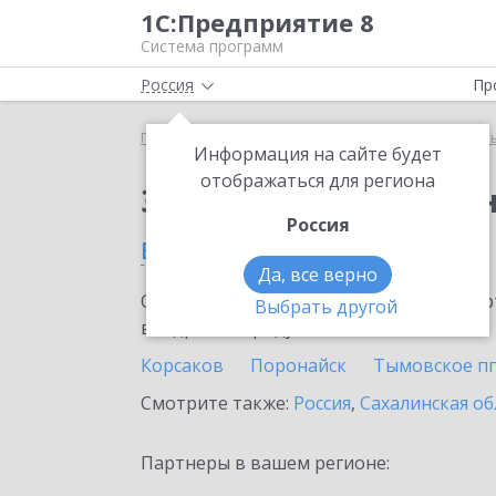
1С:Предприятие 8
Система программ
Россия
Пр
Главная
Тарифы ИТС
ИТС для централизованн
Информация на сайте будет
отображаться для региона
Заказать ИТС для це
Россия
в Охе
Да, все верно
Ознакомьтесь с информационными карт
Выбрать другой
внедрение продукта.
Корсаков
Поронайск
Тымовское пг
Смотрите также:
Россия
,
Сахалинская об
Партнеры в вашем регионе: