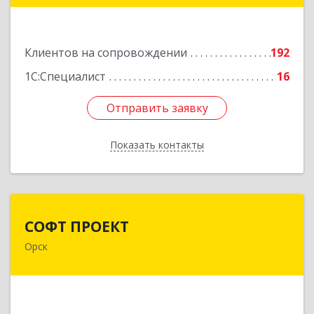
2
Подробнее
Клиентов на сопровождении
192
1С:Специалист
16
Отправить заявку
Отправить заявку
Показать контакты
Назад
СОФТ ПРОЕКТ
СОФТ ПРОЕКТ
Орск
462430, Оренбургская обл, Орск г,
Добровольского ул, дом № 23, кв.11
Подробнее