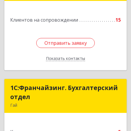
Подробнее
Клиентов на сопровождении
15
Отправить заявку
Отправить заявку
Показать контакты
Назад
1С:Франчайзинг. Бухгалтерский
1С:Франчайзинг. Бухгалтерский
отдел
отдел
Гай
462635, Оренбургская обл, Гай г, Победы пр-кт,
дом № 1, кв.12