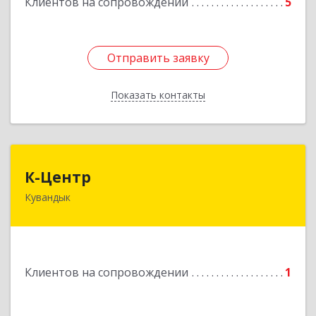
Клиентов на сопровождении
5
Подробнее
Отправить заявку
Отправить заявку
Показать контакты
Назад
К-Центр
К-Центр
Кувандык
462243, Оренбургская обл, Кувандыкский р-н,
Кувандык г, Ленина ул, дом № 20
Подробнее
Клиентов на сопровождении
1