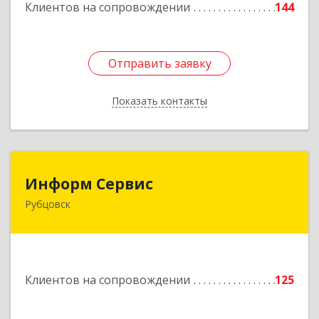
Клиентов на сопровождении
144
Отправить заявку
Отправить заявку
Показать контакты
Назад
Информ Сервис
Информ Сервис
Рубцовск
658204, Алтайский край, Рубцовск г, Алтайская
ул, дом № 7
Подробнее
Клиентов на сопровождении
125