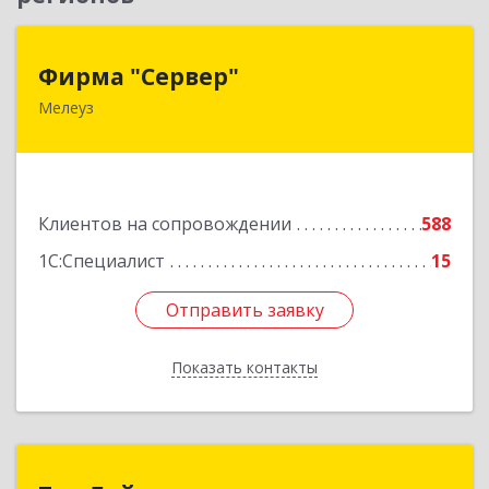
Фирма "Сервер"
Фирма "Сервер"
Мелеуз
453852, Башкортостан Респ, Мелеузовский р-н,
Мелеуз г, 32-й мкр, дом № 36
Подробнее
Клиентов на сопровождении
588
1С:Специалист
15
Отправить заявку
Отправить заявку
Показать контакты
Назад
Топ Лайн