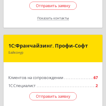
Отправить заявку
Отправить заявку
Показать контакты
Назад
1С:Франчайзинг. Профи-Софт
1С:Франчайзинг. Профи-Софт
Байконур
468320, Байконур г, Ленина ул, дом № 10,
кв.1+2+3
Подробнее
Клиентов на сопровождении
67
1С:Специалист
2
Отправить заявку
Отправить заявку