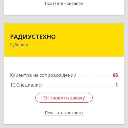
Показать контакты
Назад
РАДИУСТЕХНО
РАДИУСТЕХНО
Рубцовск
658225, Алтайский край, Рубцовск г, Ленина пр-
кт, дом № 206, оф.427
Подробнее
Клиентов на сопровождении
85
1С:Специалист
1
Отправить заявку
Отправить заявку
Показать контакты
Назад