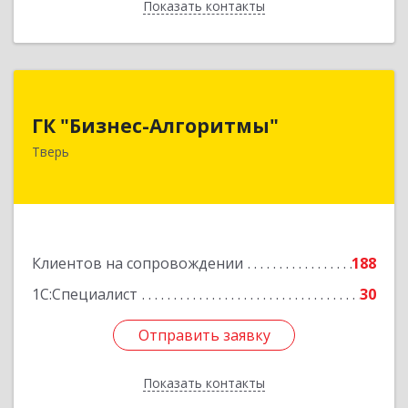
Показать контакты
Назад
ГК "Бизнес-Алгоритмы"
ГК "Бизнес-Алгоритмы"
170006, Тверская обл, Тверь г, Брагина ул, дом
Тверь
№ 6а, оф.300
Подробнее
Клиентов на сопровождении
188
1С:Специалист
30
Отправить заявку
Отправить заявку
Показать контакты
Назад