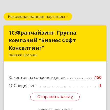
Рекомендованные партнеры
1С:Франчайзинг. Группа
1С:Франчайзинг. Группа
компаний "Бизнес Софт
компаний "Бизнес Софт
Консалтинг"
Консалтинг"
Вышний Волочек
171157, Тверская обл, Вышний Волочек г,
Карла Либкнехта ул, дом № 24, кв.3
Клиентов на сопровождении
150
Подробнее
1С:Специалист
1
Отправить заявку
Отправить заявку
Показать контакты
Назад