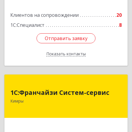
Клиентов на сопровождении
20
1С:Специалист
8
Отправить заявку
Отправить заявку
Показать контакты
Назад
1С:Франчайзи Систем-сервис
1С:Франчайзи Систем-сервис
171506, Тверская обл, Кимры г, Карла
Кимры
Либкнехта ул, дом № 25
Подробнее