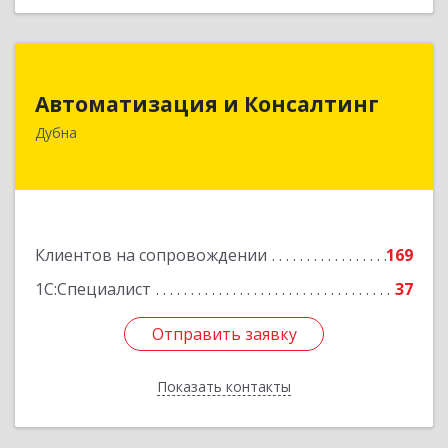
Автоматизация и Консалтинг
Автоматизация и Консалтинг
141983, Московская обл, г.о.Дубна, Дубна г,
Дубна
Программистов ул, дом № 4, строение 4, оф.306
Подробнее
Клиентов на сопровождении
169
1С:Специалист
37
Отправить заявку
Отправить заявку
Показать контакты
Назад