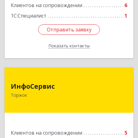
Клиентов на сопровождении
6
1С:Специалист
1
Отправить заявку
Отправить заявку
Показать контакты
Назад
ИнфоСервис
ИнфоСервис
172002, Тверская обл, Торжок г, Радищева ул,
Торжок
дом № 2
Подробнее
Клиентов на сопровождении
5