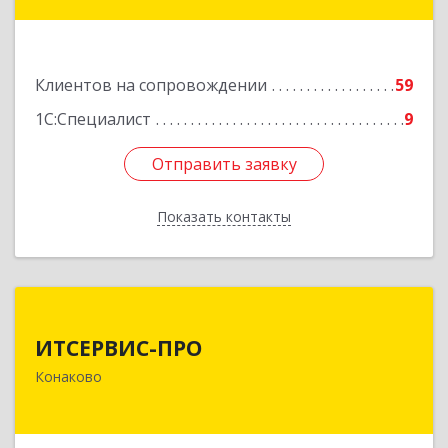
Подробнее
Клиентов на сопровождении
59
1С:Специалист
9
Отправить заявку
Отправить заявку
Показать контакты
Назад
ИТСЕРВИС-ПРО
ИТСЕРВИС-ПРО
171252, Тверская обл, Конаковский р-н,
Конаково
Конаково г, Учебная ул, дом № 17, оф.35
Подробнее