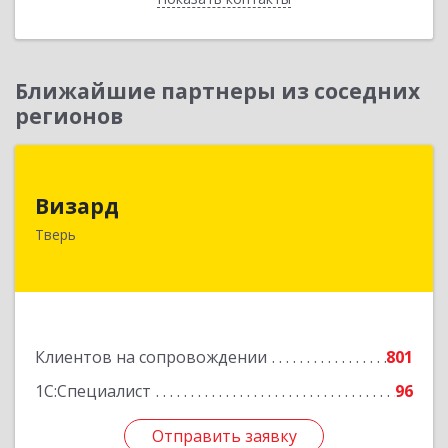
Ближайшие партнеры из соседних
регионов
Визард
Визард
170006, Тверская обл, Тверь г, Учительская ул,
Тверь
дом № 59, оф.110
Подробнее
Клиентов на сопровождении
801
1С:Специалист
96
Отправить заявку
Отправить заявку