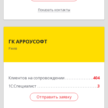
Показать контакты
Назад
ГК АРРОУСОФТ
ГК АРРОУСОФТ
172381, Тверская обл, м.о. Ржевский, Ржев г,
Ржев
Большая Спасская ул, дом № 15, кв.2А
Подробнее
Клиентов на сопровождении
404
1С:Специалист
3
Отправить заявку
Отправить заявку