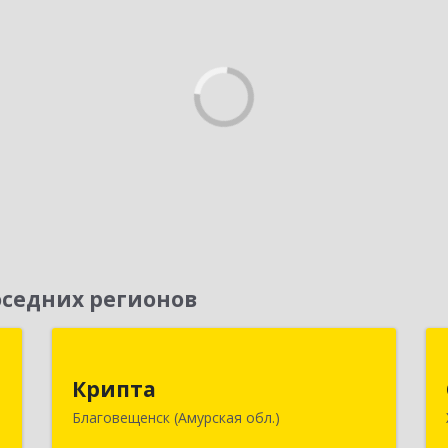
седних регионов
П
Крипта
Крипта
к
675000, Амурская обл, Благовещенск
Благовещенск (Амурская обл.)
1
г, Амурская ул, дом № 236, оф.7-8