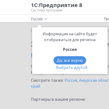
1С:Предприятие 8
Система программ
Россия
Пр
Главная
Сервисы ИТС
ЭДО без электронной под
Информация на сайте будет
отображаться для региона
Заказать ЭДО без эле
Россия
в Свободном
Да, все верно
Ознакомьтесь с информационными карт
Выбрать другой
внедрение продукта.
Смотрите также:
Россия
,
Амурская облас
край
Партнеры в вашем регионе: