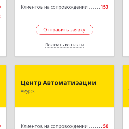
0
Клиентов на сопровождении
153
3
Отправить заявку
Отправить заявку
Показать контакты
Назад
-
Центр Автоматизации
р
Центр Автоматизации
682640, Хабаровский край, Амурск г,
"
Амурск
Мира пр-кт, дом № 55, оф.2
,
Подробнее
,
2
9
Клиентов на сопровождении
50