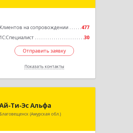
оф.19
Подробнее
Клиентов на сопровождении
477
1С:Специалист
30
Отправить заявку
Отправить заявку
Показать контакты
Назад
Ай-Ти-Эс Альфа
Ай-Ти-Эс Альфа
675000, Амурская обл, Благовещенск
Благовещенск (Амурская обл.)
г, Зейская ул, дом № 134, оф.515
Подробнее