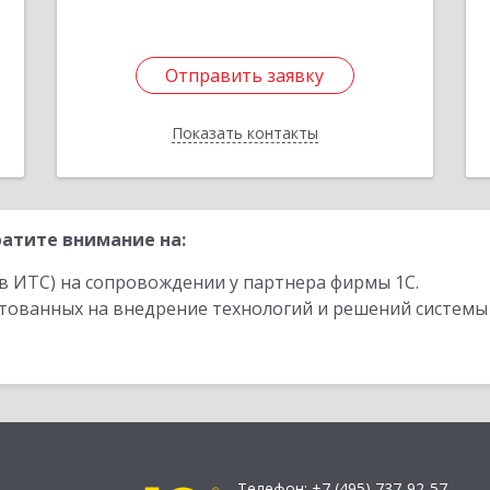
е
1
Отправить заявку
Отправить заявку
Показать контакты
Назад
атите внимание на:
в ИТС) на сопровождении у партнера фирмы 1С.
стованных на внедрение технологий и решений системы
Телефон:
+7 (495) 737-92-57