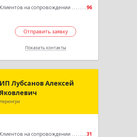
Подробнее
Клиентов на сопровождении
96
Отправить заявку
Отправить заявку
Показать контакты
Назад
ИП Лубсанов Алексей
ИП Лубсанов Алексей
Яковлевич
Яковлевич
Нерюнгри
675002, Амурская область, г.
Благовещенск, ул. Краснофлотская
,77/1, кв.38
Подробнее
Клиентов на сопровождении
31