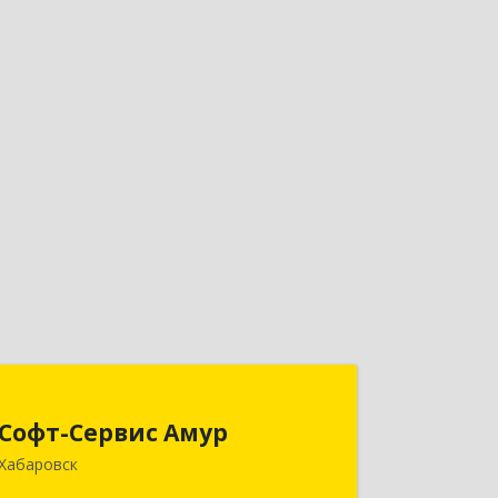
Софт-Сервис Амур
Софт-Сервис Амур
680000, Хабаровский край, Хабаровск
Хабаровск
г, Муравьева-Амурского ул., дом № 4,