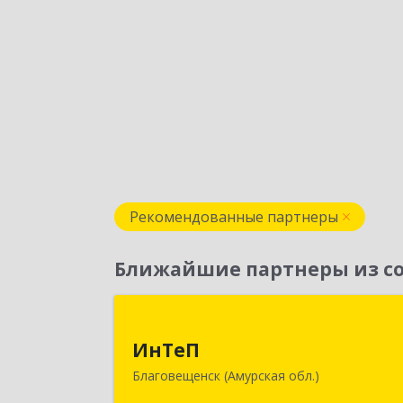
Рекомендованные партнеры
Ближайшие партнеры из со
ИнТе
ИнТеП
675000, Амурская обл, Благовещенс
Благовещенск (Амурская обл.)
г, Горького ул, дом № 172/