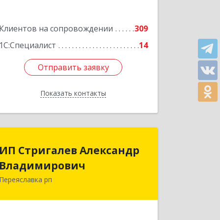
Клиентов на сопровождении
309
1С:Специалист
14
Отправить заявку
Отправить заявку
Показать контакты
Назад
ИП Стригалев Александр
ИП Стригалев Александр
Владимирович
Владимирович
Переяславка рп
682910, Хабаровский край, Имени
Лазо р-н, Переяславка рп, Ленина ул,
дом № 30, оф.1