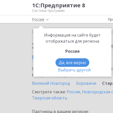
1С:Предприятие 8
Система программ
Россия
Пр
Главная
Сервисы ИТС
ЭДО без электронной под
Информация на сайте будет
отображаться для региона
Заказать ЭДО без эле
Россия
в Старой Руссе
Да, все верно
Ознакомьтесь с информационными карт
Выбрать другой
внедрение продукта.
Великий Новгород
Боровичи
Стар
Смотрите также:
Россия
,
Новгородская 
Тверская область
Партнеры в вашем регионе: