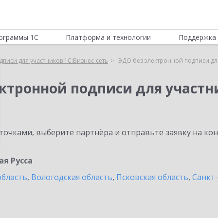
ограммы 1С
Платформа и технологии
Поддержка 
писи для участников 1С:Бизнес-сеть
ЭДО без электронной подписи для
ктронной подписи для участни
очками, выберите партнёра и отправьте заявку на ко
ая Русса
область
,
Вологодская область
,
Псковская область
,
Санкт-