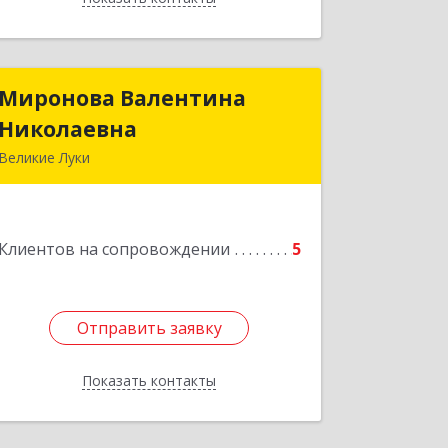
Миронова Валентина
Миронова Валентина
Николаевна
Николаевна
Великие Луки
Подробнее
Клиентов на сопровождении
5
Отправить заявку
Отправить заявку
Показать контакты
Назад