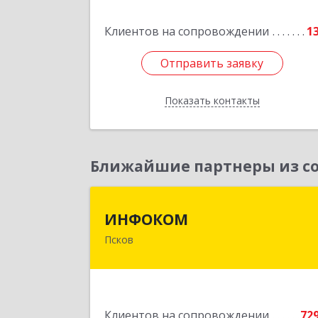
Клиентов на сопровождении
1
Отправить заявку
Отправить заявку
Показать контакты
Назад
Ближайшие партнеры из со
ИНФОКО
ИНФОКОМ
Псков
180000, Псковская обл, Псков г
Советская ул, дом № 42
Подробне
Клиентов на сопровождении
72