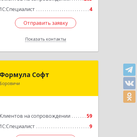
1С:Специалист
4
Отправить заявку
Отправить заявку
Показать контакты
Назад
Формула Софт
Формула Софт
Боровичи
174411, Новгородская обл,
Боровичский р-н, Боровичи г,
Международная ул, дом № 6
Подробнее
Клиентов на сопровождении
59
1С:Специалист
9