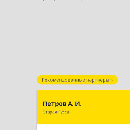
Рекомендованные партнеры
Петров А. И
Петров А. И.
Старая Русса
Старая Русса, пер.Волотовский, д.2
Подробне