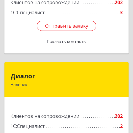
Подробнее
Клиентов на сопровождении
202
1С:Специалист
3
Отправить заявку
Отправить заявку
Показать контакты
Назад
Диалог
Диалог
Нальчик
360016, Кабардино-Балкарская Респ, Нальчик г,
Калюжного ул, дом № 3, этаж 2
Подробнее
Клиентов на сопровождении
202
1С:Специалист
2