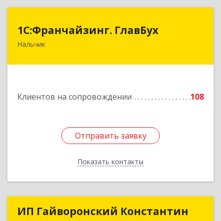
1С:Франчайзинг. ГлавБух
1С:Франчайзинг. ГлавБух
Нальчик
360000, Кабардино-Балкарская Респ, Нальчик г,
Пачева ул, дом № 13, ТОД Европа, этаж 3, оф.2
Подробнее
Клиентов на сопровождении
108
Отправить заявку
Отправить заявку
Показать контакты
Назад
ИП Гайворонский Константин
ИП Гайворонский Константин