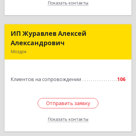
Показать контакты
Назад
ИП Журавлев Алексей
ИП Журавлев Алексей
Александрович
Александрович
Моздок
363750, Северная Осетия - Алания Респ, Моздок
г, Кирова ул, дом № 41
Клиентов на сопровождении
106
Подробнее
Отправить заявку
Отправить заявку
Показать контакты
Назад