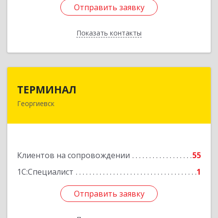
Отправить заявку
Отправить заявку
Показать контакты
Назад
ТЕРМИНАЛ
ТЕРМИНАЛ
Георгиевск
357820, Ставропольский край, Георгиевск г,
Калинина ул, дом № 109
Подробнее
Клиентов на сопровождении
55
1С:Специалист
1
Отправить заявку
Отправить заявку