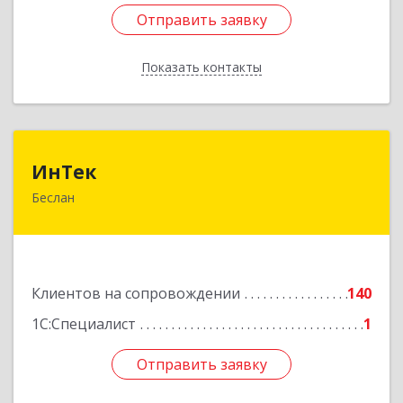
Отправить заявку
Отправить заявку
Показать контакты
Назад
ИнТек
ИнТек
Беслан
363000, Северная Осетия - Алания Респ,
Правобережный, Беслан г, Комсомольская ул,
дом № 69
Подробнее
Клиентов на сопровождении
140
1С:Специалист
1
Отправить заявку
Отправить заявку