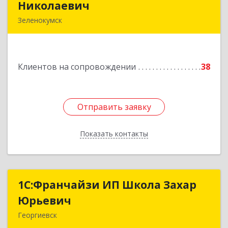
Николаевич
Николаевич
Зеленокумск
357910, Ставропольский край, Советский р-н,
Зеленокумск г, Ленина пл, дом № 6, оф.4
Клиентов на сопровождении
38
Подробнее
Отправить заявку
Отправить заявку
Показать контакты
Назад
1С:Франчайзи ИП Школа Захар
1С:Франчайзи ИП Школа Захар
Юрьевич
Юрьевич
Георгиевск
357840, Ставропольский край, Георгиевский р-