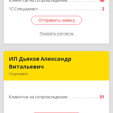
Клиентов на сопровождении
46
1С:Специалист
2
Отправить заявку
Отправить заявку
Показать контакты
Назад
ИП Дьяков Александр
ИП Дьяков Александр
Витальевич
Витальевич
Георгиевск
Подробнее
Клиентов на сопровождении
51