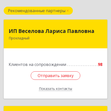
Рекомендованные партнеры
ИП Веселова Лариса Павловна
ИП Веселова Лариса Павловна
Прохладный
361045, Кабардино-Балкарская Респ,
Прохладный г, Добровольская ул, дом № 31
Подробнее
Клиентов на сопровождении
98
Отправить заявку
Отправить заявку
Показать контакты
Назад