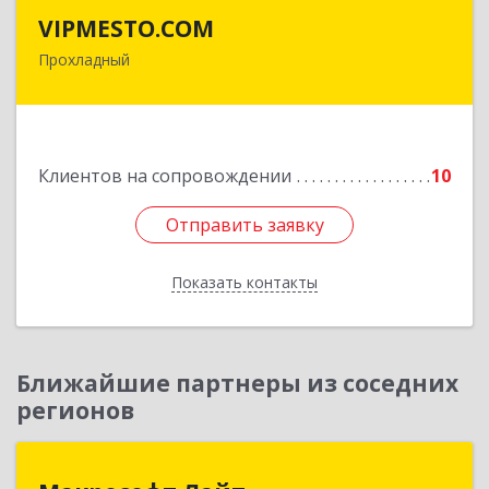
VIPMESTO.COM
VIPMESTO.COM
Прохладный
361045, Кабардино-Балкарская Респ,
Прохладный г, Ленина ул, дом № 89, кв.36
Подробнее
Клиентов на сопровождении
10
Отправить заявку
Отправить заявку
Показать контакты
Назад
Ближайшие партнеры из соседних
регионов
Макрософт Лайт