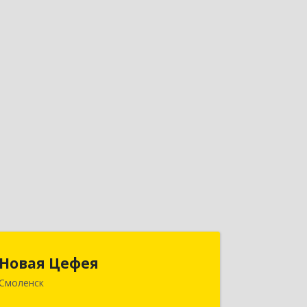
Новая Цефея
Новая Цефея
Смоленск
214018, Смоленская обл, Смоленск г,
Раевского ул, дом № 10