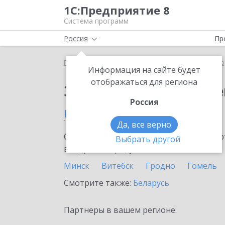
1С:Предприятие 8
Система программ
Россия
Пр
Главная
Сервисы ИТС
ЭДО без электронной под
Информация на сайте будет
отображаться для региона
Заказать ЭДО без эле
Россия
в Пинске
Да, все верно
Ознакомьтесь с информационными карт
Выбрать другой
внедрение продукта.
Минск
Витебск
Гродно
Гомель
Смотрите также:
Беларусь
Партнеры в вашем регионе: