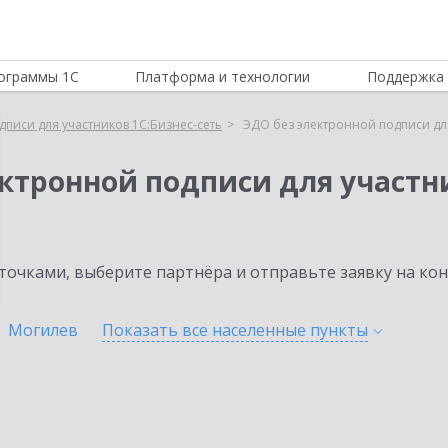
ограммы 1С
Платформа и технологии
Поддержка 
писи для участников 1С:Бизнес-сеть
ЭДО без электронной подписи для
ктронной подписи для участни
очками, выберите партнёра и отправьте заявку на ко
Могилев
Показать все населенные
пункты