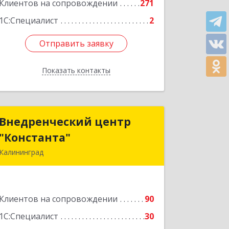
Подробнее
Клиентов на сопровождении
271
1С:Специалист
2
Отправить заявку
Отправить заявку
Показать контакты
Назад
Внедренческий центр
Внедренческий центр
"Константа"
"Константа"
Калининград
236006, Калининградская обл,
Калининград г, К.Маркса ул, дом № 18,
оф.701
Клиентов на сопровождении
90
Подробнее
1С:Специалист
30