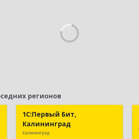
седних регионов
я
1С:Первый Бит,
1С:Первый Бит,
Калининград
Калининград
,
Калининград
№
236006, Калининградская обл,