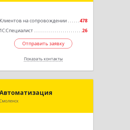
Подробнее
Клиентов на сопровождении
478
1С:Специалист
26
Отправить заявку
Отправить заявку
Показать контакты
Назад
Автоматизация
Автоматизация
Смоленск
214019, Смоленская обл, Смоленск г,
Марии Октябрьской ул, дом № 16,
оф.107