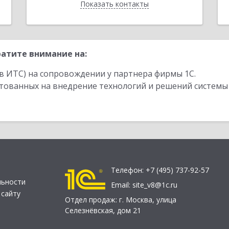
Показать контакты
Назад
атите внимание на:
в ИТС) на сопровождении у партнера фирмы 1С.
стованных на внедрение технологий и решений системы
Телефон:
+7 (495) 737-92-57
льности
Email:
site_v8@1c.ru
 сайту
Отдел продаж:
г. Москва
,
улица
Селезнёвская, дом 21