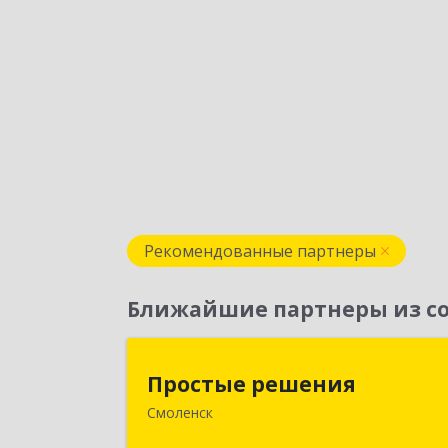
Рекомендованные партнеры
Ближайшие партнеры из со
Простые решени
Простые решения
Смоленск
214015, Смоленская обл, Смоленск г
Большая Краснофлотская ул, дом 