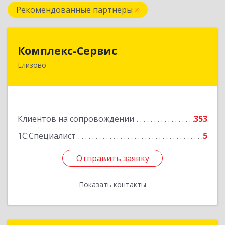
Рекомендованные партнеры
Комплекс-Сервис
Комплекс-Сервис
Елизово
684000, Камчатский край, Елизовский р-н,
Елизово г, Мурманская ул, дом № 4, пом.1
Подробнее
Клиентов на сопровождении
353
1С:Специалист
5
Отправить заявку
Отправить заявку
Показать контакты
Назад