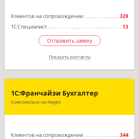
Подробнее
Клиентов на сопровождении
329
1С:Специалист
13
Отправить заявку
Отправить заявку
Показать контакты
Назад
1С:Франчайзи Бухгалтер
1С:Франчайзи Бухгалтер
Комсомольск-на-Амуре
681000, Хабаровский край, Комсомольск-на-
Амуре г, Красногвардейская ул, дом № 14,
оф.202
Подробнее
Клиентов на сопровождении
344