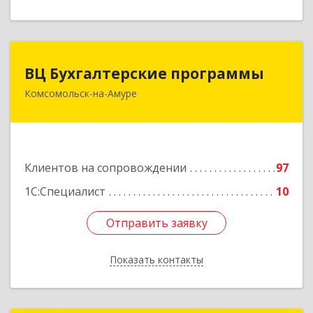
ВЦ Бухгалтерские программы
ВЦ Бухгалтерские программы
Комсомольск-на-Амуре
681000, Хабаровский край, Комсомольск-на-
Амуре г, Сидоренко ул, дом № 1А
Подробнее
Клиентов на сопровождении
97
1С:Специалист
10
Отправить заявку
Отправить заявку
Показать контакты
Назад