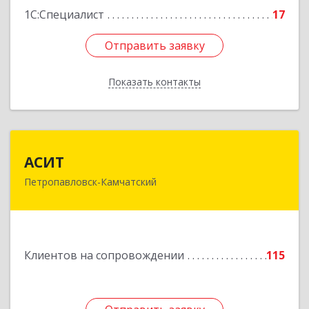
1С:Специалист
17
Отправить заявку
Отправить заявку
Показать контакты
Назад
АСИТ
АСИТ
Петропавловск-Камчатский
683031, Камчатский край, Петропавловск-
Камчатский г, Топоркова ул, дом № 9/8, офис
"С"
Подробнее
Клиентов на сопровождении
115