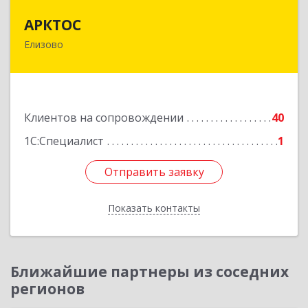
АРКТОС
АРКТОС
Елизово
684036, Камчатский край, Елизовский р-н,
Вулканный рп, Центральная ул, дом № 23, кв.1
Подробнее
Клиентов на сопровождении
40
1С:Специалист
1
Отправить заявку
Отправить заявку
Показать контакты
Назад
Ближайшие партнеры из соседних
регионов