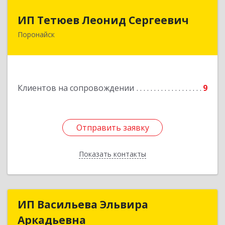
ИП Тетюев Леонид Сергеевич
ИП Тетюев Леонид Сергеевич
Поронайск
694242, Сахалинская обл, Поронайск г, Фрунзе
ул, дом № 14, кв.51
Подробнее
Клиентов на сопровождении
9
Отправить заявку
Отправить заявку
Показать контакты
Назад
ИП Васильева Эльвира
ИП Васильева Эльвира
Аркадьевна
Аркадьевна