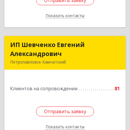
Отправить заявку
Отправить заявку
Показать контакты
Назад
ИП Шевченко Евгений
ИП Шевченко Евгений
Александрович
Александрович
Петропавловск-Камчатский
683010, Камчатский край, Петропавловск-
Камчатский г, Капитана Драбкина ул, дом № 14,
кв.3
Клиентов на сопровождении
81
Подробнее
Отправить заявку
Отправить заявку
Показать контакты
Назад