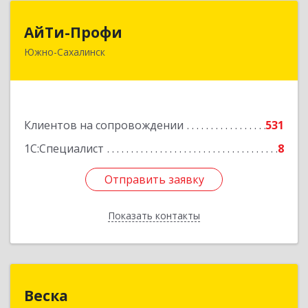
АйТи-Профи
АйТи-Профи
Южно-Сахалинск
693023, Сахалинская обл, город Южно-
Сахалинск г.о., Южно-Сахалинск г, Емельянова
А.О. ул, дом № 4
Подробнее
Клиентов на сопровождении
531
1С:Специалист
8
Отправить заявку
Отправить заявку
Показать контакты
Назад
Веска
Веска