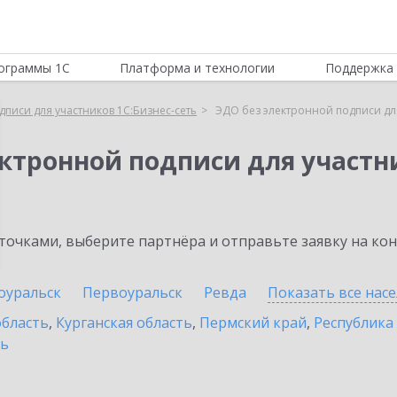
ограммы 1С
Платформа и технологии
Поддержка 
писи для участников 1С:Бизнес-сеть
ЭДО без электронной подписи для
ктронной подписи для участни
очками, выберите партнёра и отправьте заявку на ко
оуральск
Первоуральск
Ревда
Показать все нас
область
,
Курганская область
,
Пермский край
,
Республика
ть