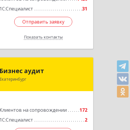
1С:Специалист
31
Отправить заявку
Отправить заявку
Показать контакты
Назад
Бизнес аудит
Бизнес аудит
Екатеринбург
620062, Свердловская обл,
Екатеринбург г, Гагарина ул, дом №
14, оф.908
Подробнее
Клиентов на сопровождении
172
1С:Специалист
2