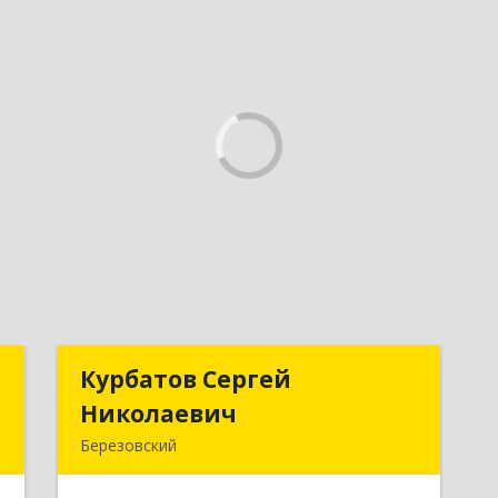
с
Курбатов Сергей
Курбатов Сергей
Николаевич
Николаевич
,
Березовский
№
623 701, 623701, Свердловская обл,
8
Березовский г, Театральная ул, д. 28,