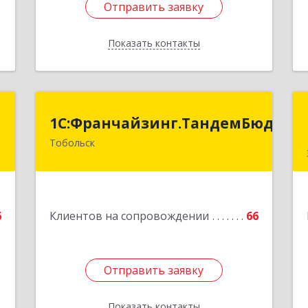
Отправить заявку
Отправить заявку
Показать контакты
Назад
й
1С:Франчайзинг.ТандемБюджет
1С:Франчайзинг.ТандемБюджет
ч
Тобольск
Подробнее
й
7
6
Клиентов на сопровождении
66
е
Отправить заявку
Отправить заявку
Показать контакты
Назад