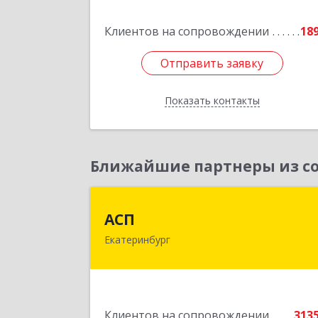
Подробне
Клиентов на сопровождении
18
Отправить заявку
Отправить заявку
Показать контакты
Назад
Ближайшие партнеры из со
АС
АСП
Екатеринбург
620075, Свердловская обл
Екатеринбург г, Карла Либкнехта ул
строение 22, оф.52
Подробне
Клиентов на сопровождении
313