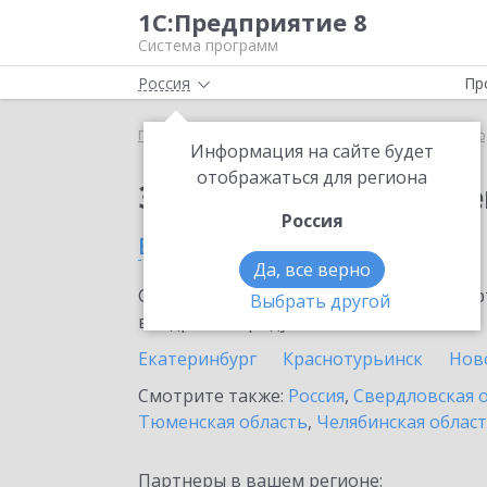
1С:Предприятие 8
Система программ
Россия
Пр
Главная
Сервисы ИТС
ЭДО без электронной под
Информация на сайте будет
отображаться для региона
Заказать ЭДО без эле
Россия
в Березовском
Да, все верно
Ознакомьтесь с информационными карт
Выбрать другой
внедрение продукта.
Екатеринбург
Краснотурьинск
Нов
Смотрите также:
Россия
,
Свердловская 
Тюменская область
,
Челябинская облас
Партнеры в вашем регионе: