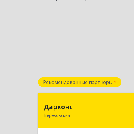
Рекомендованные партнеры
Даркон
Дарконс
Березовский
623700, Свердловская обл
Березовский г, Строителей ул, дом 
4, оф.41