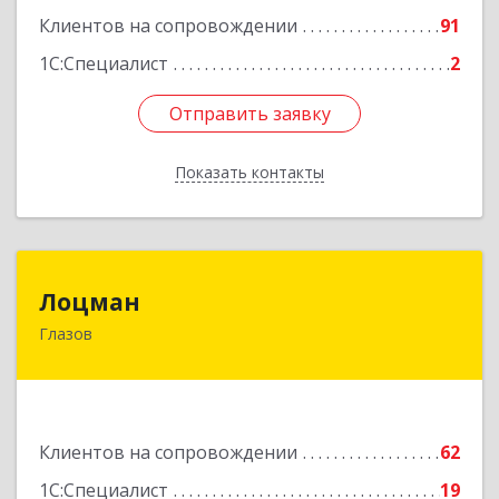
Клиентов на сопровождении
91
1С:Специалист
2
Отправить заявку
Отправить заявку
Показать контакты
Назад
Лоцман
Лоцман
Глазов
427620, Удмуртская Респ, Глазов г, Сибирская
ул, дом № 20
Подробнее
Клиентов на сопровождении
62
1С:Специалист
19