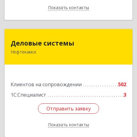
Показать контакты
Назад
Деловые системы
Деловые системы
Нефтекамск
452689, Башкортостан Респ, Нефтекамск г,
Ленина ул, дом № 47В, пом.3
Подробнее
Клиентов на сопровождении
502
1С:Специалист
3
Отправить заявку
Отправить заявку
Показать контакты
Назад