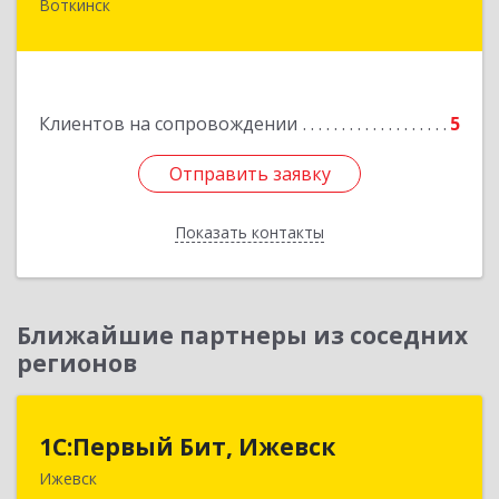
Воткинск
Подробнее
Клиентов на сопровождении
5
Отправить заявку
Отправить заявку
Показать контакты
Назад
Ближайшие партнеры из соседних
регионов
1С:Первый Бит, Ижевск
1С:Первый Бит, Ижевск
Ижевск
426008, Удмуртская Респ, Ижевск г,