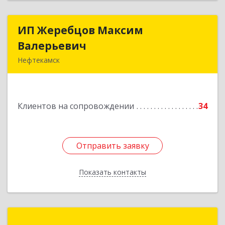
ИП Жеребцов Максим
ИП Жеребцов Максим
Валерьевич
Валерьевич
Нефтекамск
452680, Башкортостан Респ, Нефтекамск г,
Зодчих ул, строение № 20 "В"
Клиентов на сопровождении
34
Подробнее
Отправить заявку
Отправить заявку
Показать контакты
Назад
ИП Пономарев Андрей Юрьевич