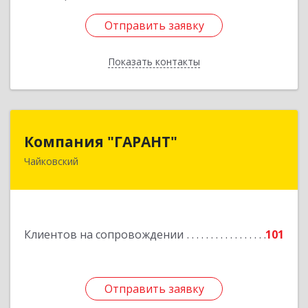
Отправить заявку
Отправить заявку
Показать контакты
Назад
Компания "ГАРАНТ"
Компания "ГАРАНТ"
Чайковский
617760, Пермский край, Чайковский г, Карла
Маркса ул, дом № 31, оф.3
Подробнее
Клиентов на сопровождении
101
Отправить заявку
Отправить заявку