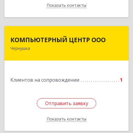
Показать контакты
Назад
КОМПЬЮТЕРНЫЙ ЦЕНТР ООО
КОМПЬЮТЕРНЫЙ ЦЕНТР ООО
Чернушка
617830, Пермский край г. Чернушка, ул.
Коммунистическая, д. 9
Подробнее
Клиентов на сопровождении
1
Отправить заявку
Отправить заявку
Показать контакты
Назад