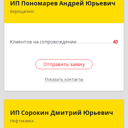
ИП Пономарев Андрей Юрьевич
Верещагино
617120, Пермский край, Верещагинский р-н,
Верещагино г, Октябрьская ул, дом № 68, оф.1
Подробнее
Клиентов на сопровождении
43
Отправить заявку
Отправить заявку
Показать контакты
Назад
ИП Сорокин Дмитрий Юрьевич
ИП Сорокин Дмитрий Юрьевич
Нефтекамск
452684, Башкортостан Респ, Нефтекамск г,