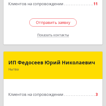
Клиентов на сопровождении
11
Отправить заявку
Отправить заявку
Показать контакты
Назад
ИП Федосеев Юрий Николаевич
ИП Федосеев Юрий Николаевич
Нытва
617000, Пермский край, Нытвенский р-н,
Нытва г, Ленина пр-кт, дом № 36 8
Подробнее
Клиентов на сопровождении
3