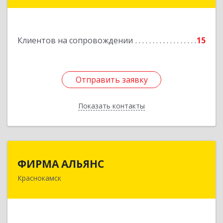
Дорожная ул, дом № 23, кв.60
Подробнее
Клиентов на сопровождении
15
Отправить заявку
Отправить заявку
Показать контакты
Назад
ФИРМА АЛЬЯНС
ФИРМА АЛЬЯНС
Краснокамск
Подробнее