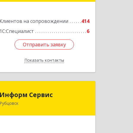
Подробнее
Клиентов на сопровождении
414
1С:Специалист
6
Отправить заявку
Отправить заявку
Показать контакты
Назад
Информ Сервис
Информ Сервис
Рубцовск
658204, Алтайский край, Рубцовск г,
Алтайская ул, дом № 7
Подробнее