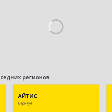
седних регионов
г
АЙТИС
АЙТИС
Барнаул
,
656067, Алтайский край, Барнаул г,
5
Взлетная ул, дом № 65