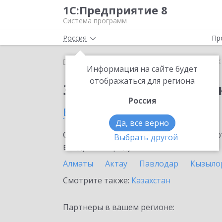
1С:Предприятие 8
Система программ
Россия
Пр
Главная
Сервисы ИТС
1СПАРК Риски
1СПАРК 
Информация на сайте будет
отображаться для региона
Заказать 1СПАРК Рис
Россия
в Каскелене
Да, все верно
Ознакомьтесь с информационными карт
Выбрать другой
внедрение продукта.
Алматы
Актау
Павлодар
Кызыло
Смотрите также:
Казахстан
Партнеры в вашем регионе: