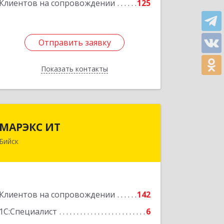
Клиентов на сопровождении
125
Отправить заявку
Отправить заявку
Показать контакты
Назад
МАРЭКС ИТ
МАРЭКС ИТ
Бийск
Алтайский край, Бийск г, Разина, дом
№ 94
Подробнее
Клиентов на сопровождении
142
1С:Специалист
6