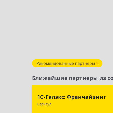
Рекомендованные партнеры
Ближайшие партнеры из со
1С-Галэкс: Франчайзин
1С-Галэкс: Франчайзинг
Барнаул
656015, Алтайский край, Барнаул г
Деповская ул, дом № 7, каб.А-10