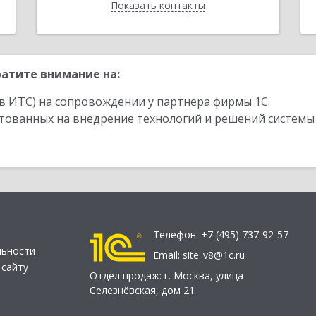
Показать контакты
Назад
атите внимание на:
в ИТС) на сопровождении у партнера фирмы 1С.
стованных на внедрение технологий и решений системы
Телефон:
+7 (495) 737-92-57
льности
Email:
site_v8@1c.ru
 сайту
Отдел продаж:
г. Москва
,
улица
Селезнёвская, дом 21