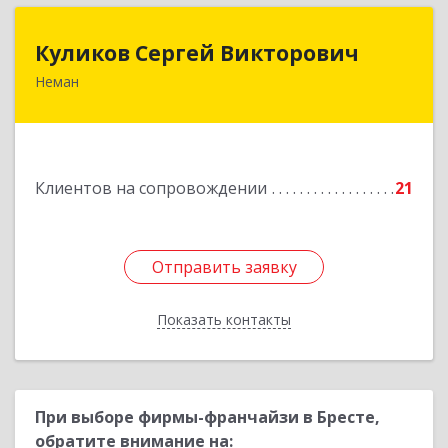
Куликов Сергей Викторович
Куликов Сергей Викторович
Неман
238710, Калининградская обл, Неман г,
Красноармейская ул, дом № 8, кв.60
Подробнее
Клиентов на сопровождении
21
Отправить заявку
Отправить заявку
Показать контакты
Назад
При выборе фирмы-франчайзи в Бресте,
обратите внимание на: