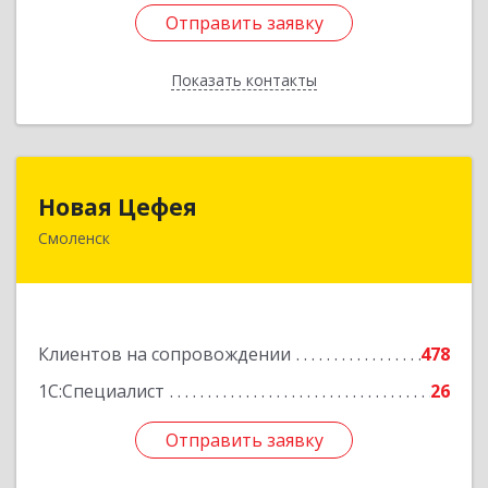
Отправить заявку
Отправить заявку
Показать контакты
Назад
Новая Цефея
Новая Цефея
Смоленск
214018, Смоленская обл, Смоленск г, Раевского
ул, дом № 10
Подробнее
Клиентов на сопровождении
478
1С:Специалист
26
Отправить заявку
Отправить заявку