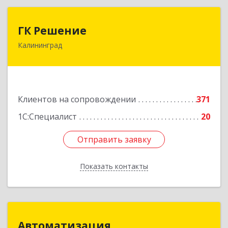
ГК Решение
ГК Решение
Калининград
236038, Калининградская обл, Калининград г,
Липовая аллея ул, дом № 2
Подробнее
Клиентов на сопровождении
371
1С:Специалист
20
Отправить заявку
Отправить заявку
Показать контакты
Назад
Автоматизация
Автоматизация