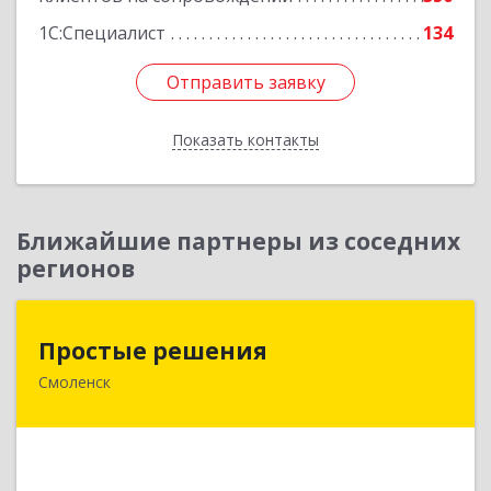
1С:Специалист
134
Отправить заявку
Отправить заявку
Показать контакты
Назад
Ближайшие партнеры из соседних
регионов
Простые решения
Простые решения
Смоленск
214015, Смоленская обл, Смоленск г, Большая
Краснофлотская ул, дом № 17
Подробнее