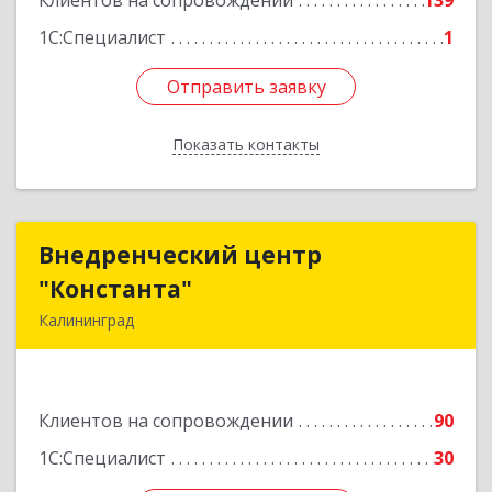
Клиентов на сопровождении
139
1С:Специалист
1
Отправить заявку
Отправить заявку
Показать контакты
Назад
Внедренческий центр
Внедренческий центр
"Константа"
"Константа"
Калининград
236006, Калининградская обл, Калининград г,
К.Маркса ул, дом № 18, оф.701
Клиентов на сопровождении
90
Подробнее
1С:Специалист
30