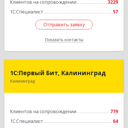
Клиентов на сопровождении
3229
1С:Специалист
57
Отправить заявку
Отправить заявку
Показать контакты
Назад
1С:Первый Бит, Калининград
1С:Первый Бит, Калининград
Калининград
236006, Калининградская обл, Калининград г,
Ленинский пр-кт, дом № 30
Подробнее
Клиентов на сопровождении
779
1С:Специалист
64