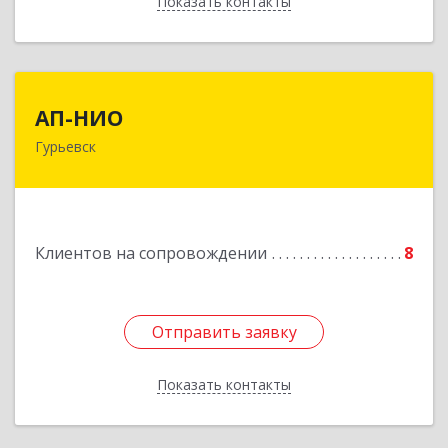
Показать контакты
Назад
АП-НИО
АП-НИО
Гурьевск
238300 Калининградская обл, Гурьевск г,
Советская ул, дом № 22, кв. № 26
Подробнее
Клиентов на сопровождении
8
Отправить заявку
Отправить заявку
Показать контакты
Назад