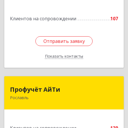
Подробнее
Клиентов на сопровождении
107
Отправить заявку
Отправить заявку
Показать контакты
Назад
Профучёт АйТи
Профучёт АйТи
Рославль
216500, Смоленская обл, Рославльский р-н,
Рославль г, Урицкого ул, дом № 13, кв.4
Подробнее