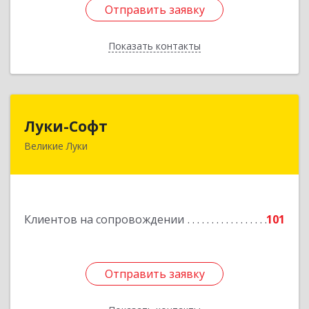
Отправить заявку
Отправить заявку
Показать контакты
Назад
Луки-Софт
Луки-Софт
Великие Луки
182113, Псковская обл, Великие Луки г,
Октябрьский пр-кт, дом № 56А, оф.2
Подробнее
Клиентов на сопровождении
101
Отправить заявку
Отправить заявку