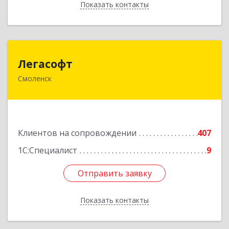
Показать контакты
Назад
Легасофт
Легасофт
Смоленск
214018, Смоленская обл, Смоленск г, Ново-
Рославльская ул, дом № 13
Подробнее
Клиентов на сопровождении
407
1С:Специалист
9
Отправить заявку
Отправить заявку
Показать контакты
Назад