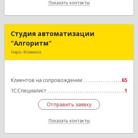
Показать контакты
Назад
Студия автоматизации
Студия автоматизации
"Алгоритм"
"Алгоритм"
Наро-Фоминск
143306, Московская обл, г.о. Наро-Фоминский,
Наро-Фоминск г, Латышская ул, дом № 13А,
пом.4
Клиентов на сопровождении
65
Подробнее
1С:Специалист
1
Отправить заявку
Отправить заявку
Показать контакты
Назад