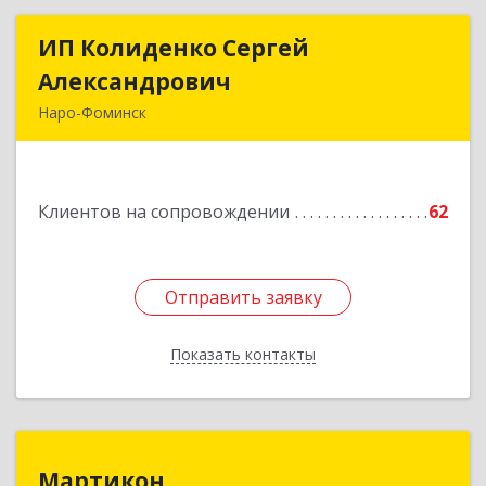
ИП Колиденко Сергей
ИП Колиденко Сергей
Александрович
Александрович
Наро-Фоминск
143300, Московская обл, Наро-Фоминский р-н,
Наро-Фоминск г, Маршала Жукова Г.К. ул, дом
№ 14-92
Клиентов на сопровождении
62
Подробнее
Отправить заявку
Отправить заявку
Показать контакты
Назад
Мартикон
Мартикон