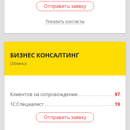
Отправить заявку
Отправить заявку
Показать контакты
Назад
БИЗНЕС КОНСАЛТИНГ
БИЗНЕС КОНСАЛТИНГ
Обнинск
249032, Калужская обл, Обнинск г, Курчатова ул,
дом № 27/2, пом.281
Подробнее
Клиентов на сопровождении
97
1С:Специалист
19
Отправить заявку
Отправить заявку