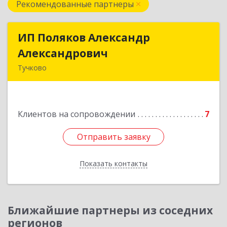
Рекомендованные партнеры
ИП Поляков Александр
ИП Поляков Александр
Александрович
Александрович
Тучково
143160, Московская обл., Рузский р-н,
Дорохово п., Московская ул., д.9
Клиентов на сопровождении
7
Подробнее
Отправить заявку
Отправить заявку
Показать контакты
Назад
Ближайшие партнеры из соседних
регионов