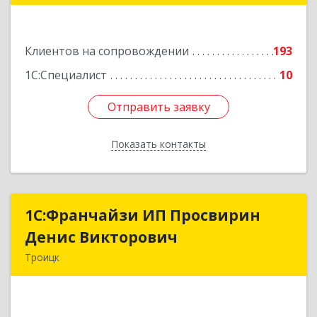
Подробнее
Клиентов на сопровождении
193
1С:Специалист
10
Отправить заявку
Отправить заявку
Показать контакты
Назад
1C:Франчайзи ИП Просвирин
1C:Франчайзи ИП Просвирин
Денис Викторович
Денис Викторович
Троицк
108842, Москва г, вн.тер.г. городской округ
Троицк, Троицк г, Городская ул, дом № 14,
кв.158