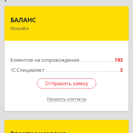
БАЛАНС
БАЛАНС
Можайск
143200, Московская обл, Можайский р-н,
Можайск г, Переяслав-Хмельницкого ул, дом №
36, оф.5
Подробнее
Клиентов на сопровождении
193
1С:Специалист
3
Отправить заявку
Отправить заявку
Показать контакты
Назад
Электронсервис