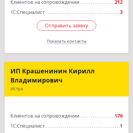
Клиентов на сопровождении
212
Подробнее
1С:Специалист
3
Отправить заявку
Отправить заявку
Показать контакты
Назад
ИП Крашенинин Кирилл
ИП Крашенинин Кирилл
Владимирович
Владимирович
Истра
143500, Московская обл, Истра г, 9
Гвардейской Дивизии ул, дом № 62, корпус В,
кв.68
Клиентов на сопровождении
176
Подробнее
1С:Специалист
1