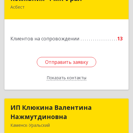
Асбест
624260, Свердловская обл, Асбест г,
Ленинградская ул, дом № 1а, оф. 106
Подробнее
Клиентов на сопровождении
13
Отправить заявку
Отправить заявку
Показать контакты
Назад
ИП Клюкина Валентина
ИП Клюкина Валентина
Нажмутдиновна
Нажмутдиновна
Каменск-Уральский
623404, Свердловская обл, Каменск-Уральский