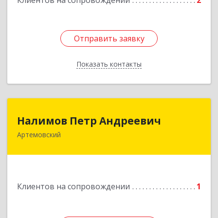
Клиентов на сопровождении
2
Отправить заявку
Отправить заявку
Показать контакты
Назад
Налимов Петр Андреевич
Налимов Петр Андреевич
Артемовский
623780, Свердловская обл, Артемовский г,
Добролюбова ул, дом № 25
Подробнее
Клиентов на сопровождении
1