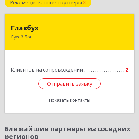
Рекомендованные партнеры
Главбух
Главбух
Сухой Лог
624800, Свердловская обл, Сухой Лог г,
Артиллеристов ул, дом № 41, кв.28
Подробнее
Клиентов на сопровождении
2
Отправить заявку
Отправить заявку
Показать контакты
Назад
Ближайшие партнеры из соседних
регионов