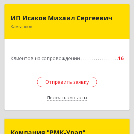
ИП Исаков Михаил Сергеевич
ИП Исаков Михаил Сергеевич
Камышлов
624860, Свердловская обл, Камышлов г, Ленина
ул, дом № 20
Подробнее
Клиентов на сопровождении
16
Отправить заявку
Отправить заявку
Показать контакты
Назад
Компания "РМК-Урал"
Компания "РМК-Урал"