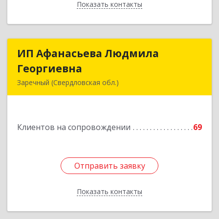
Показать контакты
Назад
ИП Афанасьева Людмила
ИП Афанасьева Людмила
Георгиевна
Георгиевна
Заречный (Свердловская обл.)
624250, Свердловская обл, Заречный г,
Алещенкова ул, дом № 4, кв.46
Клиентов на сопровождении
69
Подробнее
Отправить заявку
Отправить заявку
Показать контакты
Назад