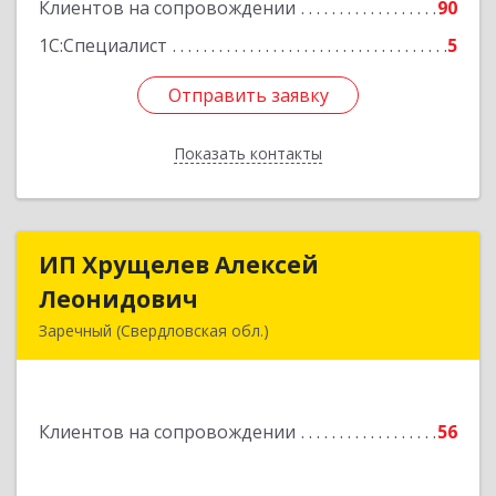
Клиентов на сопровождении
90
1С:Специалист
5
Отправить заявку
Отправить заявку
Показать контакты
Назад
ИП Хрущелев Алексей
ИП Хрущелев Алексей
Леонидович
Леонидович
Заречный (Свердловская обл.)
624250, Свердловская обл, Заречный г,
Курчатова ул, дом № 27/2, кв.57
Клиентов на сопровождении
56
Подробнее