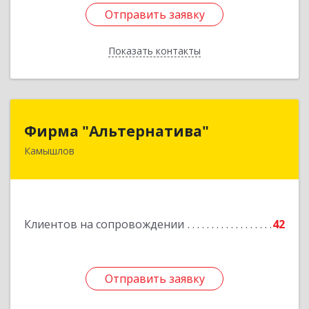
Отправить заявку
Отправить заявку
Показать контакты
Назад
Фирма "Альтернатива"
Фирма "Альтернатива"
Камышлов
624860, Свердловская обл, Камышлов г, Ленина
ул, дом № 30
Подробнее
Клиентов на сопровождении
42
Отправить заявку
Отправить заявку