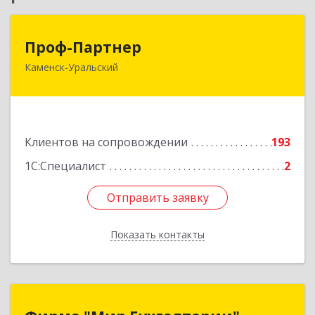
Проф-Партнер
Проф-Партнер
Каменск-Уральский
623406, Свердловская обл, Каменск-Уральский
г, Алюминиевая ул, дом № 38
Подробнее
Клиентов на сопровождении
193
1С:Специалист
2
Отправить заявку
Отправить заявку
Показать контакты
Назад
Фирма "Мир Бухгалтерии"