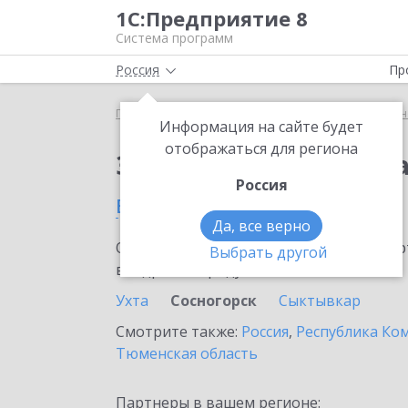
1С:Предприятие 8
Система программ
Россия
Пр
Главная
Сервисы ИТС
1С:Универсальное прог
Информация на сайте будет
отображаться для региона
Заказать 1С:Универс
Россия
в Сосногорске
Да, все верно
Ознакомьтесь с информационными карт
Выбрать другой
внедрение продукта.
Ухта
Сосногорск
Сыктывкар
Смотрите также:
Россия
,
Республика Ко
Тюменская область
Партнеры в вашем регионе: