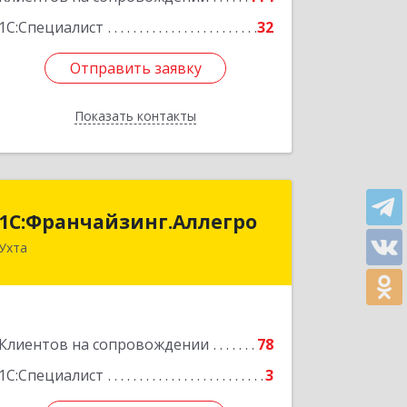
1С:Специалист
32
Отправить заявку
Отправить заявку
Показать контакты
Назад
1С:Франчайзинг.Аллегро
1С:Франчайзинг.Аллегро
Ухта
169304, Коми Респ, Ухта г, Чернова ул,
дом № 33, кв.49
Подробнее
Клиентов на сопровождении
78
1С:Специалист
3