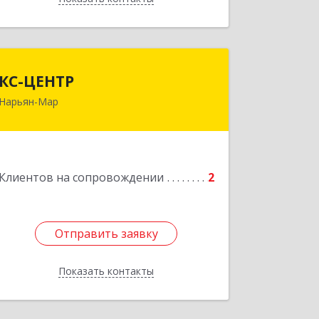
КС-ЦЕНТР
КС-ЦЕНТР
Нарьян-Мар
Подробнее
Клиентов на сопровождении
2
Отправить заявку
Отправить заявку
Показать контакты
Назад