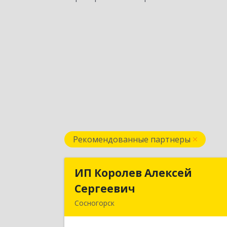
Рекомендованные партнеры
ИП Королев Алексей
ИП Королев Алексе
Сергеевич
Сергееви
Сосногорск
169500, Коми Респ, Сосногорск г
Советская ул, дом № 30, кв.1