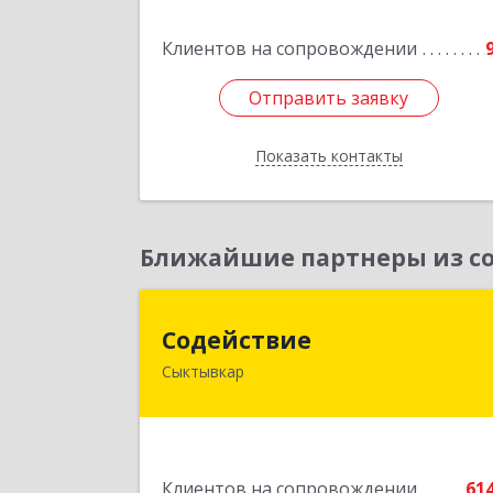
Клиентов на сопровождении
Подробне
Отправить заявку
Отправить заявку
Показать контакты
Назад
Ближайшие партнеры из со
Содействи
Содействие
Сыктывкар
167004, Коми Респ, Сыктывкар г
Первомайская ул, дом № 14
Подробне
Клиентов на сопровождении
61