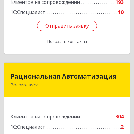
Клиентов на сопровождении
193
1С:Специалист
10
Отправить заявку
Отправить заявку
Показать контакты
Назад
Рациональная Автоматизация
Рациональная Автоматизация
Волоколамск
143600, Московская обл, Волоколамский р-н,
Волоколамск г, Октябрьская пл, дом № 10,
оф.12
Подробнее
Клиентов на сопровождении
304
1С:Специалист
2