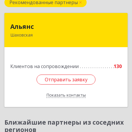
Рекомендованные партнеры
Альянс
Альянс
Шаховская
143700, Московская обл, Шаховской р-н,
рп.Шаховская, ул.1-я Советская, дом № 44
Подробнее
Клиентов на сопровождении
130
Отправить заявку
Отправить заявку
Показать контакты
Назад
Ближайшие партнеры из соседних
регионов