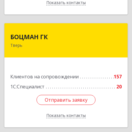
Показать контакты
Назад
БОЦМАН ГК
БОЦМАН ГК
Тверь
170100, Тверская обл, Тверь г, Лидии
Базановой ул, дом № 20, кв.X
Подробнее
Клиентов на сопровождении
157
1С:Специалист
20
Отправить заявку
Отправить заявку
Показать контакты
Назад