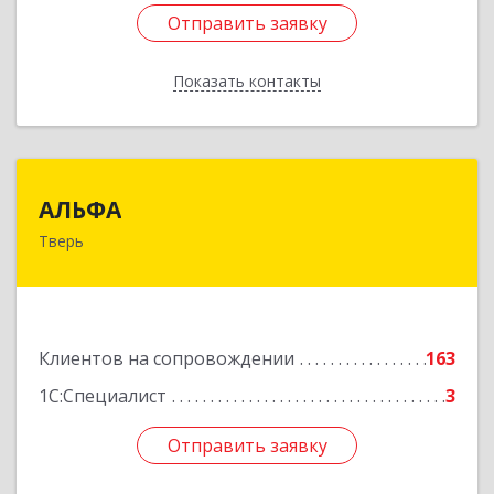
Отправить заявку
Отправить заявку
Показать контакты
Назад
АЛЬФА
АЛЬФА
Тверь
170002, Тверская обл, Тверь г, Чайковского пр-
кт, дом № 19а, оф.400
Подробнее
Клиентов на сопровождении
163
1С:Специалист
3
Отправить заявку
Отправить заявку