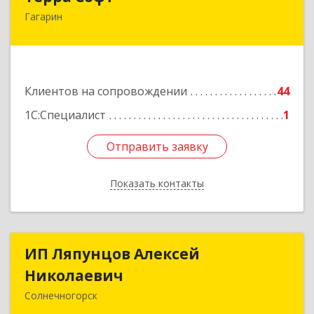
Гагарин
215010, Смоленская обл, Гагарин г, Ленина ул,
дом № 12
Подробнее
Клиентов на сопровождении
44
1С:Специалист
1
Отправить заявку
Отправить заявку
Показать контакты
Назад
ИП Ляпунцов Алексей
ИП Ляпунцов Алексей
Николаевич
Николаевич
Солнечногорск