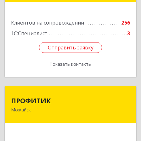
Подробнее
Клиентов на сопровождении
256
1С:Специалист
3
Отправить заявку
Отправить заявку
Показать контакты
Назад
ПРОФИТИК
ПРОФИТИК
Можайск
143200, Московская обл, Можайский р-н,
Можайск г, Молодежная ул, дом № 4
Подробнее