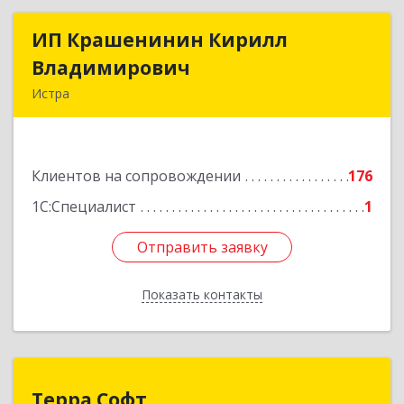
ИП Крашенинин Кирилл
ИП Крашенинин Кирилл
Владимирович
Владимирович
Истра
143500, Московская обл, Истра г, 9
Гвардейской Дивизии ул, дом № 62, корпус В,
кв.68
Клиентов на сопровождении
176
Подробнее
1С:Специалист
1
Отправить заявку
Отправить заявку
Показать контакты
Назад
Терра Софт
Терра Софт