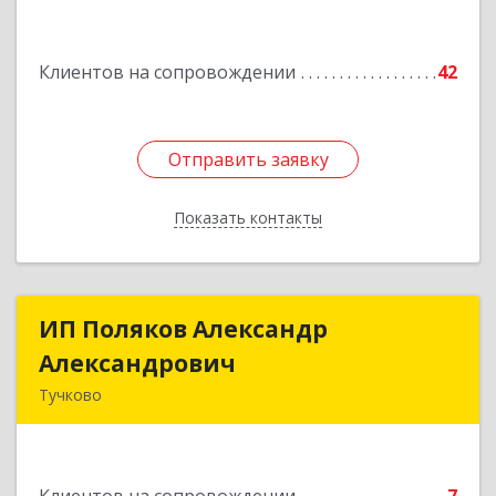
Подробнее
Клиентов на сопровождении
42
Отправить заявку
Отправить заявку
Показать контакты
Назад
ИП Поляков Александр
ИП Поляков Александр
Александрович
Александрович
Тучково
143160, Московская обл., Рузский р-н,
Дорохово п., Московская ул., д.9