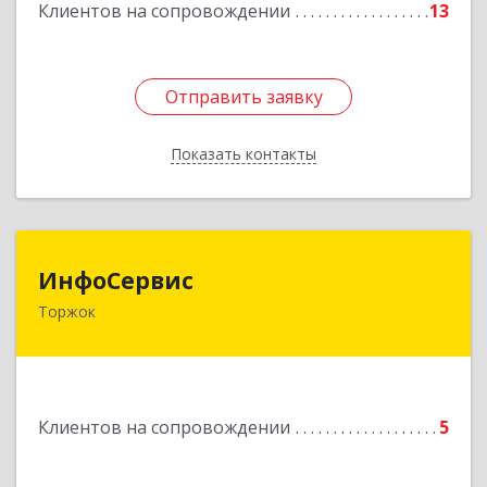
Клиентов на сопровождении
13
Отправить заявку
Отправить заявку
Показать контакты
Назад
ИнфоСервис
ИнфоСервис
Торжок
172002, Тверская обл, Торжок г, Радищева ул,
дом № 2
Подробнее
Клиентов на сопровождении
5