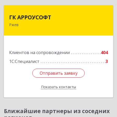
ГК АРРОУСОФТ
ГК АРРОУСОФТ
Ржев
172381, Тверская обл, м.о. Ржевский, Ржев г,
Большая Спасская ул, дом № 15, кв.2А
Подробнее
Клиентов на сопровождении
404
1С:Специалист
3
Отправить заявку
Отправить заявку
Показать контакты
Назад
Ближайшие партнеры из соседних