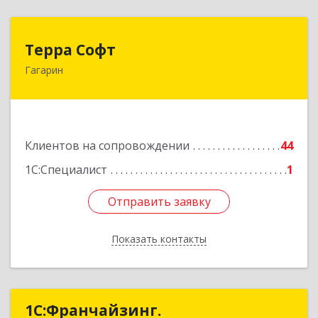
Терра Софт
Терра Софт
Гагарин
215010, Смоленская обл, Гагарин г, Ленина ул,
дом № 12
Подробнее
Клиентов на сопровождении
44
1С:Специалист
1
Отправить заявку
Отправить заявку
Показать контакты
Назад
1С:Франчайзинг.
1С:Франчайзинг.