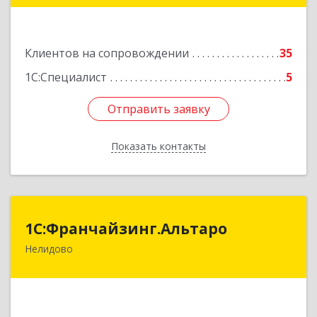
пом.22
Подробнее
Клиентов на сопровождении
35
1С:Специалист
5
Отправить заявку
Отправить заявку
Показать контакты
Назад
1С:Франчайзинг.Альтаро
1С:Франчайзинг.Альтаро
Нелидово
172527, Тверская обл, Нелидово г, Матросова
ул, дом № 22, оф.1
Подробнее