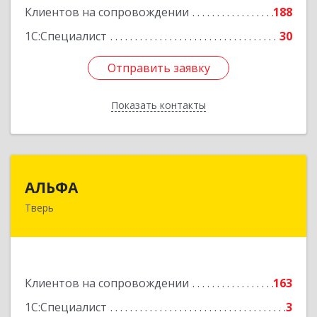
Клиентов на сопровождении
188
1С:Специалист
30
Отправить заявку
Отправить заявку
Показать контакты
Назад
АЛЬФА
АЛЬФА
Тверь
170002, Тверская обл, Тверь г, Чайковского пр-
кт, дом № 19а, оф.400
Подробнее
Клиентов на сопровождении
163
1С:Специалист
3