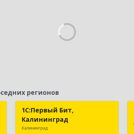
седних регионов
я
1С:Первый Бит,
1С:Первый Бит,
Калининград
Калининград
,
Калининград
№
236006, Калининградская обл,