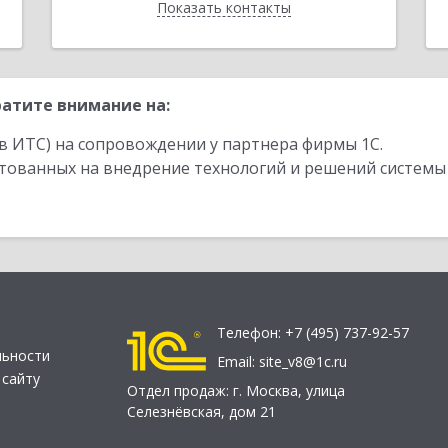
Показать контакты
Назад
атите внимание на:
в ИТС) на сопровождении у партнера фирмы 1С.
стованных на внедрение технологий и решений системы
Телефон:
+7 (495) 737-92-57
льности
Email:
site_v8@1c.ru
 сайту
Отдел продаж:
г. Москва
,
улица
Селезнёвская, дом 21