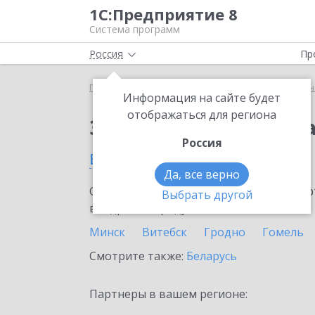
1С:Предприятие 8
Система программ
Россия
Пр
Главная
Сервисы ИТС
1С:Универсальное прог
Информация на сайте будет
отображаться для региона
Заказать 1С:Универс
Россия
в Пинске
Да, все верно
Ознакомьтесь с информационными карт
Выбрать другой
внедрение продукта.
Минск
Витебск
Гродно
Гомель
Смотрите также:
Беларусь
Партнеры в вашем регионе: