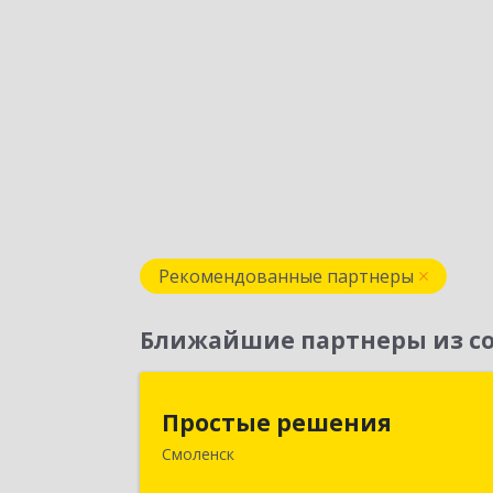
Рекомендованные партнеры
Ближайшие партнеры из со
Простые решени
Простые решения
Смоленск
214015, Смоленская обл, Смоленск г
Большая Краснофлотская ул, дом 