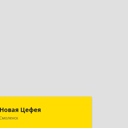
Новая Цефея
Новая Цефея
Смоленск
214018, Смоленская обл, Смоленск г,
Раевского ул, дом № 10