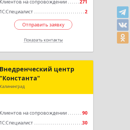
Подробнее
Клиентов на сопровождении
271
1С:Специалист
2
Отправить заявку
Отправить заявку
Показать контакты
Назад
Внедренческий центр
Внедренческий центр
"Константа"
"Константа"
Калининград
236006, Калининградская обл,
Калининград г, К.Маркса ул, дом № 18,
оф.701
Клиентов на сопровождении
90
Подробнее
1С:Специалист
30