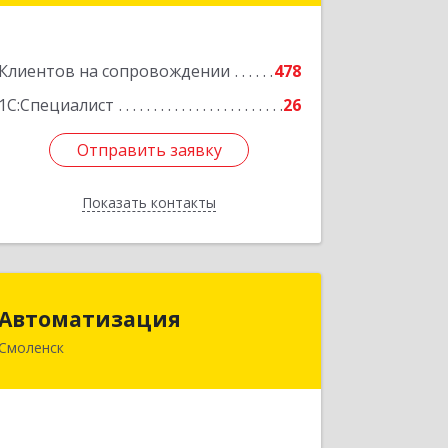
Подробнее
Клиентов на сопровождении
478
1С:Специалист
26
Отправить заявку
Отправить заявку
Показать контакты
Назад
Автоматизация
Автоматизация
Смоленск
214019, Смоленская обл, Смоленск г,
Марии Октябрьской ул, дом № 16,
оф.107