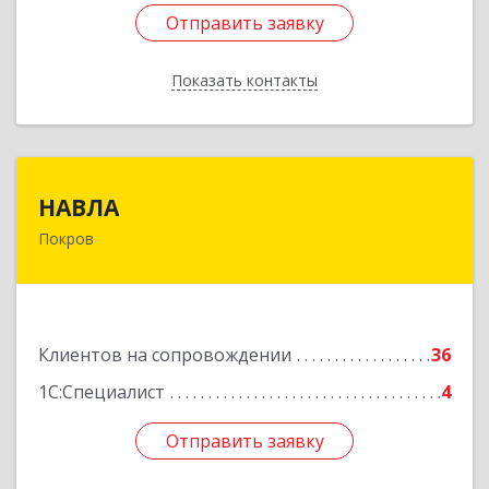
Отправить заявку
Отправить заявку
Показать контакты
Назад
НАВЛА
НАВЛА
Покров
601120, Владимирская обл, Петушинский р-н,
Покров г, Ленина ул, дом № 98, пом.6
Подробнее
Клиентов на сопровождении
36
1С:Специалист
4
Отправить заявку
Отправить заявку