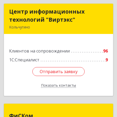
Центр информационных
Центр информационных
технологий "Виртэкс"
технологий "Виртэкс"
Кольчугино
601785, Владимирская обл, Кольчугинский р-н,
Кольчугино г, Добровольского ул, дом № 11
Клиентов на сопровождении
96
Подробнее
1С:Специалист
9
Отправить заявку
Отправить заявку
Показать контакты
Назад
ФиСКом
ФиСКом