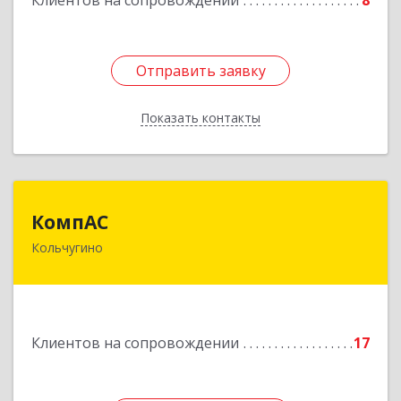
Клиентов на сопровождении
8
Отправить заявку
Отправить заявку
Показать контакты
Назад
КомпАС
КомпАС
Кольчугино
601782, Владимирская область, г.Кольчугино,
ул.Больничная, д.20
Подробнее
Клиентов на сопровождении
17