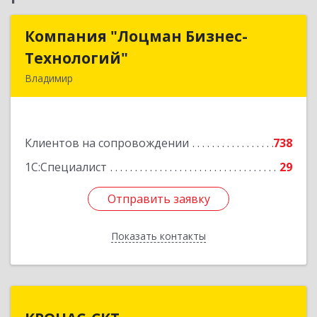
Компания "Лоцман Бизнес-
Компания "Лоцман Бизнес-
Технологий"
Технологий"
Владимир
600015, Владимирская обл, Владимир г,
Чайковского ул, дом № 40А, оф.21
Клиентов на сопровождении
738
Подробнее
1С:Специалист
29
Отправить заявку
Отправить заявку
Показать контакты
Назад
КРОНАС-СКТ