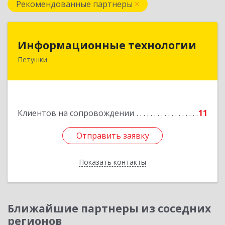
Рекомендованные партнеры
Информационные технологии
Информационные технологии
Петушки
601144, Владимирская обл, Петушки г,
Маяковского ул, дом № 19
Подробнее
Клиентов на сопровождении
11
Отправить заявку
Отправить заявку
Показать контакты
Назад
Ближайшие партнеры из соседних
регионов