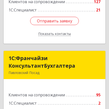
Подробнее
Клиентов на сопровождении
127
1С:Специалист
21
Отправить заявку
Отправить заявку
Показать контакты
Назад
1С:Франчайзи
1С:Франчайзи
КонсультантБухгалтера
КонсультантБухгалтера
Павловский Посад
142500, Московская обл, Павловский Посад г,
Каляева ул, дом № 3, оф.38
Клиентов на сопровождении
95
Подробнее
1С:Специалист
2