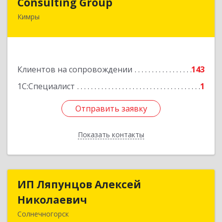
Consulting Group
Кимры
171507, Тверская обл, Кимры г, Малая Садовая
ул, дом № 46
Подробнее
Клиентов на сопровождении
143
1С:Специалист
1
Отправить заявку
Отправить заявку
Показать контакты
Назад
ИП Ляпунцов Алексей
ИП Ляпунцов Алексей
Николаевич
Николаевич
Солнечногорск