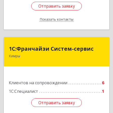
Отправить заявку
Отправить заявку
Показать контакты
Назад
1С:Франчайзи Систем-сервис
1С:Франчайзи Систем-сервис
Кимры
171506, Тверская обл, Кимры г, Карла
Либкнехта ул, дом № 25
Подробнее
Клиентов на сопровождении
6
1С:Специалист
1
Отправить заявку
Отправить заявку