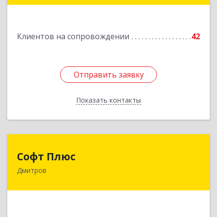
Подробнее
Клиентов на сопровождении
42
Отправить заявку
Отправить заявку
Показать контакты
Назад
Софт Плюс
Софт Плюс
Дмитров
141851, Московская обл, г.о. Дмитровский,
Игнатово с, объединения Воин тер, дом № 106
Подробнее