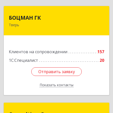
БОЦМАН ГК
БОЦМАН ГК
Тверь
170100, Тверская обл, Тверь г, Лидии
Базановой ул, дом № 20, кв.X
Подробнее
Клиентов на сопровождении
157
1С:Специалист
20
Отправить заявку
Отправить заявку
Показать контакты
Назад
Consulting Group