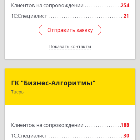
Клиентов на сопровождении
254
Подробнее
1С:Специалист
21
Отправить заявку
Отправить заявку
Показать контакты
Назад
ГК "Бизнес-Алгоритмы"
ГК "Бизнес-Алгоритмы"
Тверь
170006, Тверская обл, Тверь г, Брагина ул, дом
№ 6а, оф.300
Подробнее
Клиентов на сопровождении
188
1С:Специалист
30