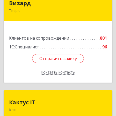
Визард
Тверь
170006, Тверская обл, Тверь г, Учительская ул,
дом № 59, оф.110
Подробнее
Клиентов на сопровождении
801
1С:Специалист
96
Отправить заявку
Отправить заявку
Показать контакты
Назад
Кактус IT
Кактус IT
Клин
141607, Московская обл, г.о.Клин, Клин г,