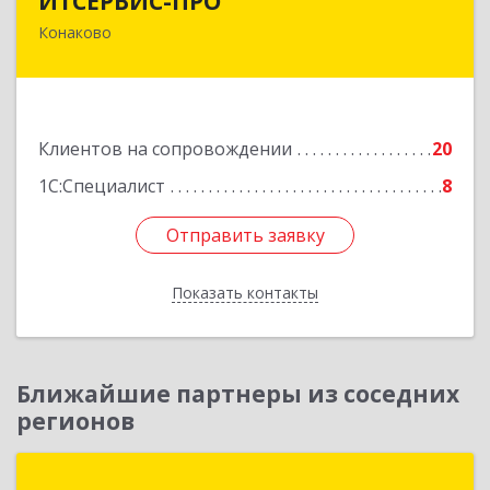
ИТСЕРВИС-ПРО
Конаково
171252, Тверская обл, Конаковский р-н,
Конаково г, Учебная ул, дом № 17, оф.35
Подробнее
Клиентов на сопровождении
20
1С:Специалист
8
Отправить заявку
Отправить заявку
Показать контакты
Назад
Ближайшие партнеры из соседних
регионов
Визард