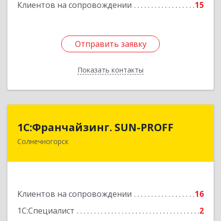
Клиентов на сопровождении
15
Отправить заявку
Отправить заявку
Показать контакты
Назад
1С:Франчайзинг. SUN-PROFF
1С:Франчайзинг. SUN-PROFF
Солнечногорск
141503, Московская обл, Солнечногорский р-н,
Солнечногорск г, Тамойкина ул, дом № 2, оф.26
Подробнее
Клиентов на сопровождении
16
1С:Специалист
2