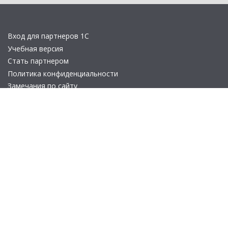
Вход для партнеров 1С
Учебная версия
Стать партнером
Политика конфиденциальности
Замечания по сайту
Другие сайты
Телефон:
+7 (495) 737-92-57
Email:
site_v8@1c.ru
Отдел продаж:
г. Москва
,
улица Селезнёвская, дом 21
© 2026 АО «Группа 1С» (правопреемник «1С»). Все права на сайт
защищены