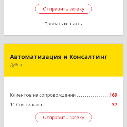
Отправить заявку
Отправить заявку
Показать контакты
Назад
Автоматизация и Консалтинг
Автоматизация и Консалтинг
Дубна
141983, Московская обл, г.о.Дубна, Дубна г,
Программистов ул, дом № 4, строение 4, оф.306
Подробнее
Клиентов на сопровождении
169
1С:Специалист
37
Отправить заявку
Отправить заявку