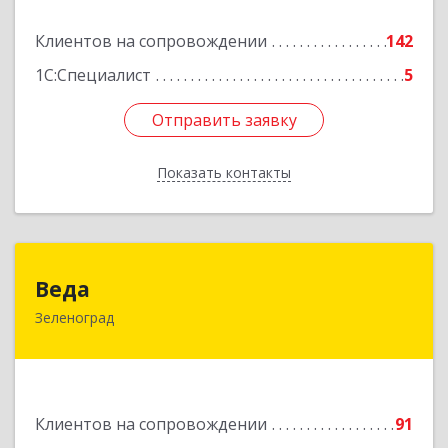
Подробнее
Клиентов на сопровождении
142
1С:Специалист
5
Отправить заявку
Отправить заявку
Показать контакты
Назад
Веда
Веда
Зеленоград
124683, Москва г, Зеленоград г, корпус 1504,
н.п.II
Подробнее
Клиентов на сопровождении
91