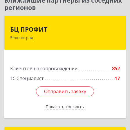
Ближайшие партнеры из соседних
регионов
БЦ ПРОФИТ
БЦ ПРОФИТ
Зеленоград
124482, Москва г, Зеленоград г, корпус 340,
этаж 1, пом.Х, ком.1-5
Подробнее
Клиентов на сопровождении
852
1С:Специалист
17
Отправить заявку
Отправить заявку
Показать контакты
Назад