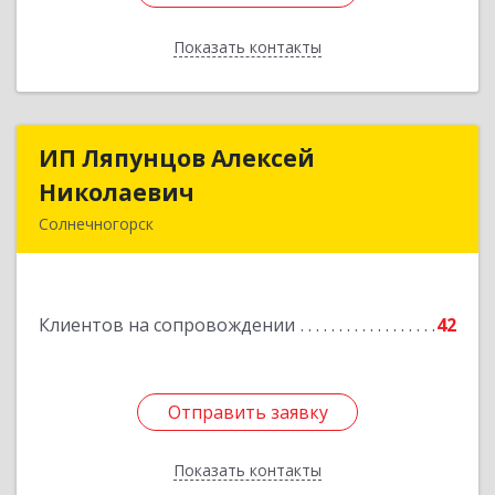
Показать контакты
Назад
ИП Ляпунцов Алексей
ИП Ляпунцов Алексей
Николаевич
Николаевич
Солнечногорск
Подробнее
Клиентов на сопровождении
42
Отправить заявку
Отправить заявку
Показать контакты
Назад