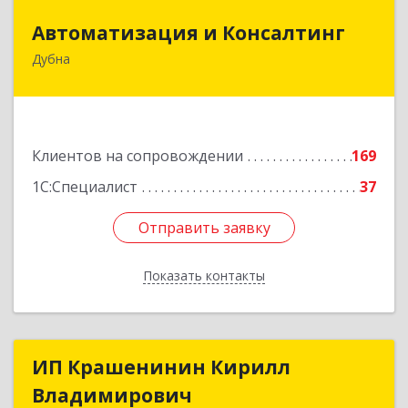
Автоматизация и Консалтинг
Автоматизация и Консалтинг
Дубна
141983, Московская обл, г.о.Дубна, Дубна г,
Программистов ул, дом № 4, строение 4, оф.306
Подробнее
Клиентов на сопровождении
169
1С:Специалист
37
Отправить заявку
Отправить заявку
Показать контакты
Назад
ИП Крашенинин Кирилл
ИП Крашенинин Кирилл
Владимирович
Владимирович