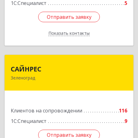
1С:Специалист
5
Отправить заявку
Отправить заявку
Показать контакты
Назад
САЙНРЕС
САЙНРЕС
Зеленоград
124365, Москва г, Зеленоград г, корпус 2307А,
кв.37
Подробнее
Клиентов на сопровождении
116
1С:Специалист
9
Отправить заявку
Отправить заявку