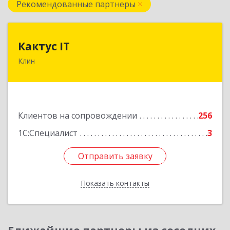
Рекомендованные партнеры
Кактус IT
Кактус IT
Клин
141607, Московская обл, г.о.Клин, Клин г,
Дзержинского ул, дом № 22, пом.1А
Подробнее
Клиентов на сопровождении
256
1С:Специалист
3
Отправить заявку
Отправить заявку
Показать контакты
Назад