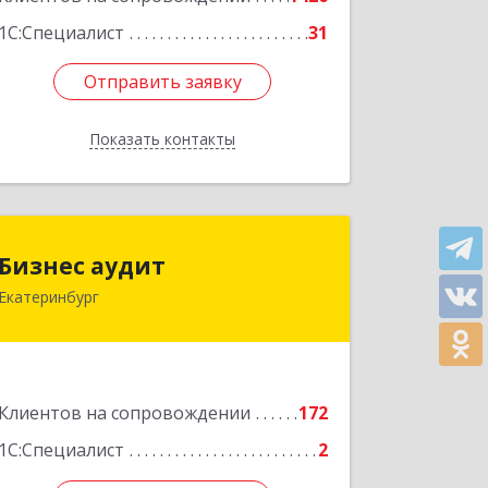
1С:Специалист
31
Отправить заявку
Отправить заявку
Показать контакты
Назад
Бизнес аудит
Бизнес аудит
Екатеринбург
620062, Свердловская обл,
Екатеринбург г, Гагарина ул, дом №
14, оф.908
Подробнее
Клиентов на сопровождении
172
1С:Специалист
2