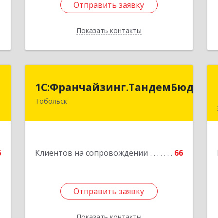
Отправить заявку
Отправить заявку
Показать контакты
Назад
й
1С:Франчайзинг.ТандемБюджет
1С:Франчайзинг.ТандемБюджет
ч
Тобольск
Подробнее
й
7
6
Клиентов на сопровождении
66
е
Отправить заявку
Отправить заявку
Показать контакты
Назад