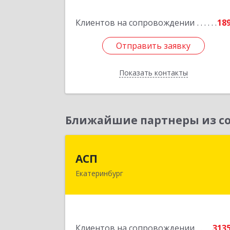
Подробне
Клиентов на сопровождении
18
Отправить заявку
Отправить заявку
Показать контакты
Назад
Ближайшие партнеры из со
АС
АСП
Екатеринбург
620075, Свердловская обл
Екатеринбург г, Карла Либкнехта ул
строение 22, оф.52
Подробне
Клиентов на сопровождении
313