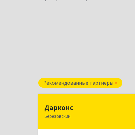
Рекомендованные партнеры
Даркон
Дарконс
Березовский
623700, Свердловская обл
Березовский г, Строителей ул, дом 
4, оф.41