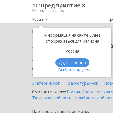
1С:Предприятие 8
Система программ
Россия
Пр
Главная
Сервисы ИТС
1С:Универсальное прог
Информация на сайте будет
отображаться для региона
Заказать 1С:Универс
Россия
в Березовском
Да, все верно
Ознакомьтесь с информационными карт
Выбрать другой
внедрение продукта.
Екатеринбург
Краснотурьинск
Нов
Смотрите также:
Россия
,
Свердловская 
Тюменская область
,
Челябинская облас
Партнеры в вашем регионе: