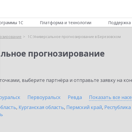
ограммы 1С
Платформа и технологии
Поддержка 
нозирование
1С:Универсальное прогнозирование в Березовском
альное прогнозирование
очками, выберите партнёра и отправьте заявку на ко
оуральск
Первоуральск
Ревда
Показать все нас
область
,
Курганская область
,
Пермский край
,
Республика
ть