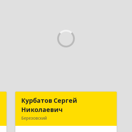
с
Курбатов Сергей
Курбатов Сергей
Николаевич
Николаевич
,
Березовский
№
623 701, 623701, Свердловская обл,
8
Березовский г, Театральная ул, д. 28,