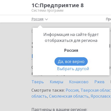
1С:Предприятие 8
Система программ
Россия
Пр
Главная
Сервисы ИТС
1С:Статус самозанятого
Информация на сайте будет
отображаться для региона
Заказать 1С:Статус с
Россия
в Вышнем Волочке
Да, все верно
Ознакомьтесь с информационными карт
Выбрать другой
внедрение продукта.
Тверь
Кимры
Конаково
Ржев
Смотрите также:
Россия
,
Тверская облас
область
,
Смоленская область
,
Ярославск
Партнеры в вашем регионе: