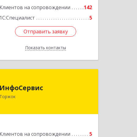
Клиентов на сопровождении
142
1С:Специалист
5
Отправить заявку
Отправить заявку
Показать контакты
Назад
ИнфоСервис
ИнфоСервис
172002, Тверская обл, Торжок г,
Торжок
Радищева ул, дом № 2
Подробнее
Клиентов на сопровождении
5