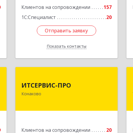
0
Клиентов на сопровождении
157
1С:Специалист
20
Отправить заявку
Отправить заявку
Показать контакты
Назад
т
ИТСЕРВИС-ПРО
ИТСЕРВИС-ПРО
,
171252, Тверская обл, Конаковский р-
Конаково
,
н, Конаково г, Учебная ул, дом № 17,
6
оф.35
е
Подробнее
9
Клиентов на сопровождении
20