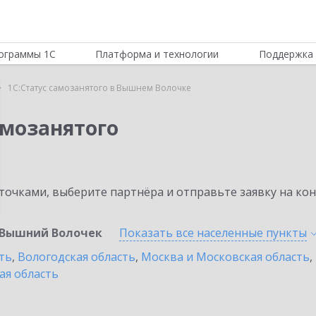
ограммы 1С
Платформа и технологии
Поддержка 
1С:Статус самозанятого в Вышнем Волочке
амозанятого
очками, выберите партнёра и отправьте заявку на ко
Вышний Волочек
Показать все населенные
пункты
ть
,
Вологодская область
,
Москва и Московская область
,
ая область