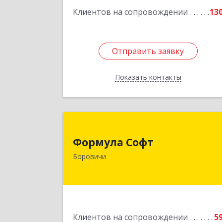
Клиентов на сопровождении
13
Отправить заявку
Отправить заявку
Показать контакты
Назад
Формула Соф
Формула Софт
174411, Новгородская обл
Боровичи
Боровичский р-н, Боровичи г
Международная ул, дом № 
Подробне
Клиентов на сопровождении
5