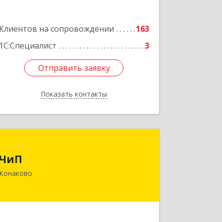
Клиентов на сопровождении
163
1С:Специалист
3
Отправить заявку
Отправить заявку
Показать контакты
Назад
ЧиП
ЧиП
171255, Тверская обл, Конаковский р-
Конаково
н, Конаково г, Энергетиков ул, дом №
29, кв.2
Подробнее