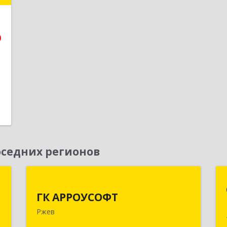
й
№
3
0
е
1
седних регионов
д
ГК АРРОУСОФТ
ГК АРРОУСОФТ
,
172381, Тверская обл, м.о. Ржевский,
Ржев
0
Ржев г, Большая Спасская ул, дом №