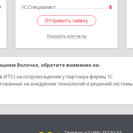
9
1С:Специалист
8
Отправить заявку
Отправить заявку
Показать контакты
Назад
шнем Волочке, обратите внимание на:
в ИТС) на сопровождении у партнера фирмы 1С.
стованных на внедрение технологий и решений системы
Телефон:
+7 (495) 737-92-57