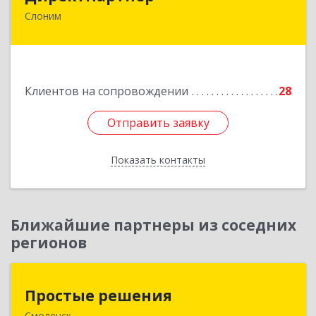
Слоним
231800, РБ, Гродненская область, г. Слоним, ул.
Брестская, д.40, ком.59
Подробнее
Клиентов на сопровождении
28
Отправить заявку
Отправить заявку
Показать контакты
Назад
Ближайшие партнеры из соседних
регионов
Простые решения
Простые решения
Смоленск