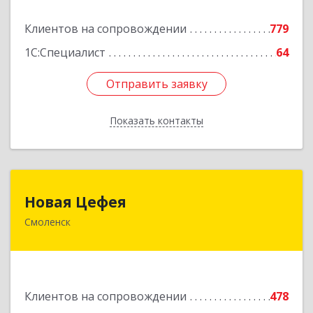
Подробнее
Клиентов на сопровождении
779
1С:Специалист
64
Отправить заявку
Отправить заявку
Показать контакты
Назад
Новая Цефея
Новая Цефея
Смоленск
214018, Смоленская обл, Смоленск г, Раевского
ул, дом № 10
Подробнее
Клиентов на сопровождении
478