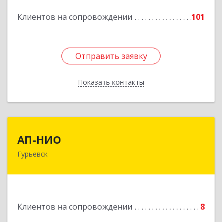
Подробнее
Клиентов на сопровождении
101
Отправить заявку
Отправить заявку
Показать контакты
Назад
АП-НИО
АП-НИО
Гурьевск
238300 Калининградская обл, Гурьевск г,
Советская ул, дом № 22, кв. № 26
Подробнее
Клиентов на сопровождении
8