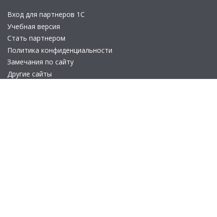
Вход для партнеров 1С
Учебная версия
Стать партнером
Политика конфиденциальности
Замечания по сайту
Другие сайты
Телефон:
+7 (495) 737-92-57
Email:
site_v8@1c.ru
Отдел продаж:
г. Москва
,
улица Селезнёвская, дом 21
© 2026 АО «Группа 1С» (правопреемник «1С»). Все права на сайт
защищены
© 2011- 2026 ООО «1С-Софт» (
о компании
).
Исключительное право на технологическую платформу