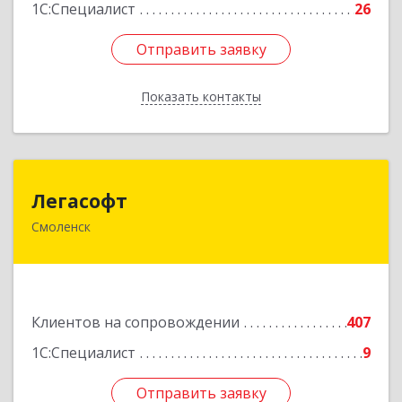
1С:Специалист
26
Отправить заявку
Отправить заявку
Показать контакты
Назад
Легасофт
Легасофт
Смоленск
214018, Смоленская обл, Смоленск г, Ново-
Рославльская ул, дом № 13
Подробнее
Клиентов на сопровождении
407
1С:Специалист
9
Отправить заявку
Отправить заявку