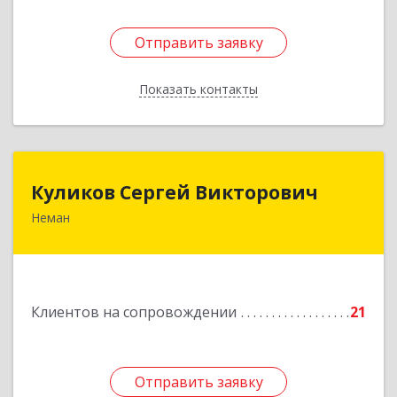
Отправить заявку
Отправить заявку
Показать контакты
Назад
Куликов Сергей Викторович
Куликов Сергей Викторович
Неман
238710, Калининградская обл, Неман г,
Красноармейская ул, дом № 8, кв.60
Подробнее
Клиентов на сопровождении
21
Отправить заявку
Отправить заявку