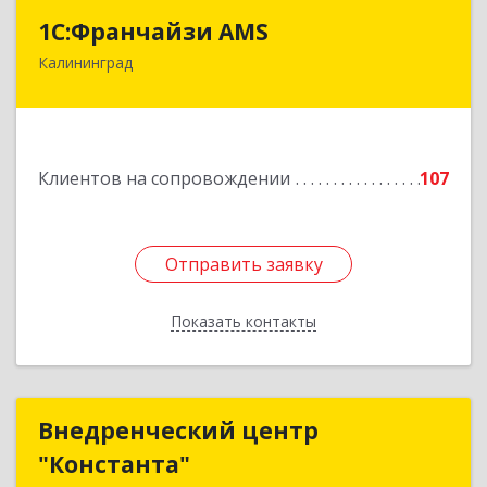
1С:Франчайзи AMS
1С:Франчайзи AMS
Калининград
238325, Калининградская обл, Гурьевский р-н,
Луговое п, Центральная ул, дом № 17
Подробнее
Клиентов на сопровождении
107
Отправить заявку
Отправить заявку
Показать контакты
Назад
Внедренческий центр
Внедренческий центр
"Константа"
"Константа"