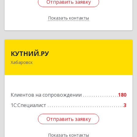
Отправить заявку
Отправить заявку
Показать контакты
Назад
КУТНИЙ.РУ
КУТНИЙ.РУ
Хабаровск
680007, Хабаровский край, Хабаровск г,
Шевчука ул, дом № 42, оф.505
Подробнее
Клиентов на сопровождении
180
1С:Специалист
3
Отправить заявку
Отправить заявку
Показать контакты
Назад