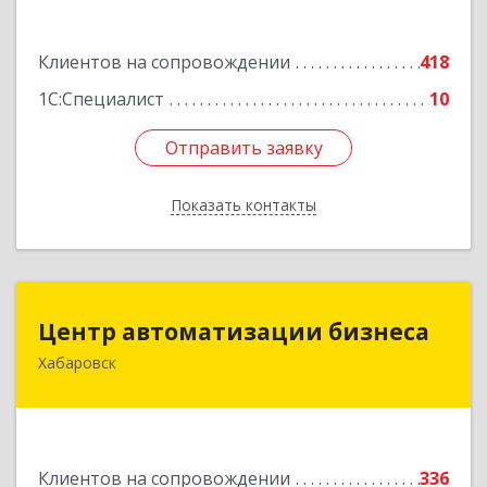
Подробнее
Клиентов на сопровождении
418
1С:Специалист
10
Отправить заявку
Отправить заявку
Показать контакты
Назад
Центр автоматизации бизнеса
Центр автоматизации бизнеса
Хабаровск
680030, Хабаровский край, Хабаровск г, Ленина
ул, дом № 4, оф.802
Подробнее
Клиентов на сопровождении
336