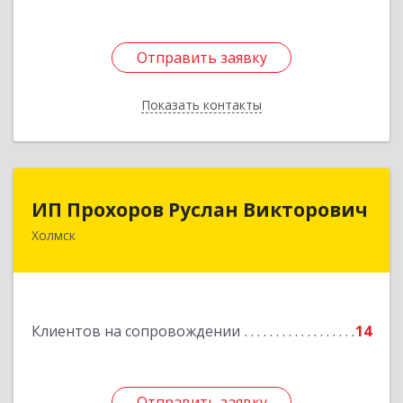
Подробнее
Отправить заявку
Отправить заявку
Показать контакты
Назад
ИП Прохоров Руслан Викторович
ИП Прохоров Руслан Викторович
Холмск
694620, Сахалинская обл, Холмский р-н, Холмск
г, Александра Матросова ул, дом № 6Б, кв.32
Подробнее
Клиентов на сопровождении
14
Отправить заявку
Отправить заявку