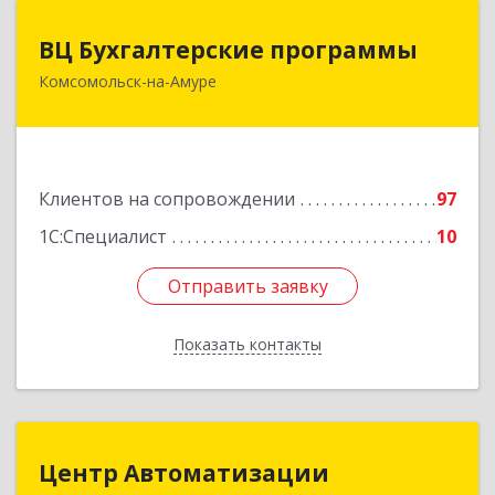
ВЦ Бухгалтерские программы
ВЦ Бухгалтерские программы
Комсомольск-на-Амуре
681000, Хабаровский край, Комсомольск-на-
Амуре г, Сидоренко ул, дом № 1А
Подробнее
Клиентов на сопровождении
97
1С:Специалист
10
Отправить заявку
Отправить заявку
Показать контакты
Назад
Центр Автоматизации
Центр Автоматизации