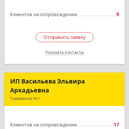
Подробнее
Клиентов на сопровождении
9
Отправить заявку
Отправить заявку
Показать контакты
Назад
ИП Васильева Эльвира
ИП Васильева Эльвира
Аркадьевна
Аркадьевна
Тымовское пгт.
694400, Сахалинская обл, Тымовский р-н,
Тымовское пгт, Красноармейская ул, дом № 34,
кв.9
Клиентов на сопровождении
17