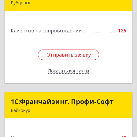
Рубцовск
658204, Алтайский край, Рубцовск г, Алтайская
ул, дом № 7
Клиентов на сопровождении
125
Подробнее
Отправить заявку
Отправить заявку
Показать контакты
Назад
1С:Франчайзинг. Профи-Софт
1С:Франчайзинг. Профи-Софт
Байконур
468320, Байконур г, Ленина ул, дом № 10,
кв.1+2+3