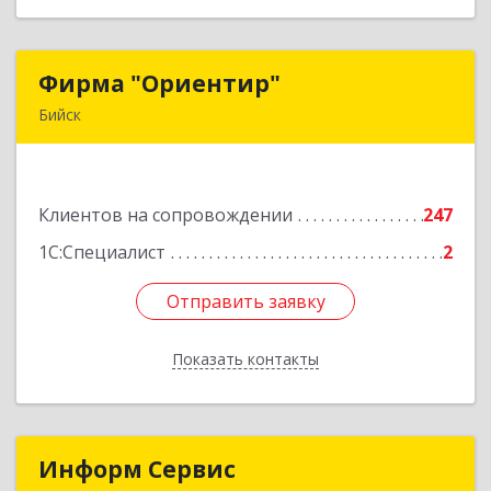
Фирма "Ориентир"
Фирма "Ориентир"
Бийск
659300, Алтайский край, Бийск г, Сергея Кирова
пр-кт, дом № 3
Клиентов на сопровождении
247
Подробнее
1С:Специалист
2
Отправить заявку
Отправить заявку
Показать контакты
Назад
Информ Сервис
Информ Сервис