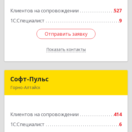
Клиентов на сопровождении
527
Подробнее
1С:Специалист
9
Отправить заявку
Отправить заявку
Показать контакты
Назад
Софт-Пульс
Софт-Пульс
Горно-Алтайск
649006, Алтай Респ, Горно-Алтайск г,
Комсомольская ул, дом № 13
Клиентов на сопровождении
414
Подробнее
1С:Специалист
6