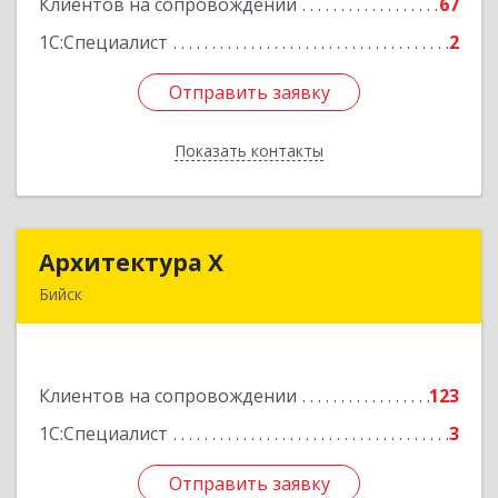
Клиентов на сопровождении
67
Подробнее
1С:Специалист
2
Отправить заявку
Отправить заявку
Показать контакты
Назад
Архитектура Х
Архитектура Х
Бийск
659300, Алтайский край, Бийск г, Турусова ул,
дом № 3
Клиентов на сопровождении
123
Подробнее
1С:Специалист
3
Отправить заявку
Отправить заявку