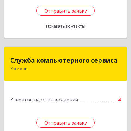
Отправить заявку
Отправить заявку
Показать контакты
Назад
Служба компьютерного сервиса
Служба компьютерного сервиса
Касимов
391300, Рязанская обл., г.Касимов, ул.Советская
136
Подробнее
Клиентов на сопровождении
4
Отправить заявку
Отправить заявку