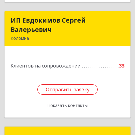
ИП Евдокимов Сергей
ИП Евдокимов Сергей
Валерьевич
Валерьевич
Коломна
140400, Московская обл, Коломна г,
Толстикова ул, дом № 1а, кв.9
Клиентов на сопровождении
33
Подробнее
Отправить заявку
Отправить заявку
Показать контакты
Назад