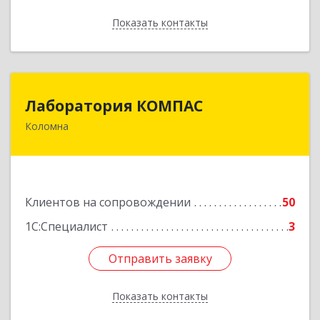
Показать контакты
Назад
Лаборатория КОМПАС
Лаборатория КОМПАС
Коломна
140415, Московская обл, Коломна г, Л.Толстого
ул, дом № 2
Подробнее
Клиентов на сопровождении
50
1С:Специалист
3
Отправить заявку
Отправить заявку
Показать контакты
Назад