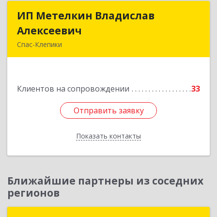
ИП Метелкин Владислав
ИП Метелкин Владислав
Алексеевич
Алексеевич
Спас-Клепики
391030, Рязанская обл, Спас-Клепики г, 1 Мая ул,
дом № 10
Клиентов на сопровождении
33
Подробнее
Отправить заявку
Отправить заявку
Показать контакты
Назад
Ближайшие партнеры из соседних
регионов