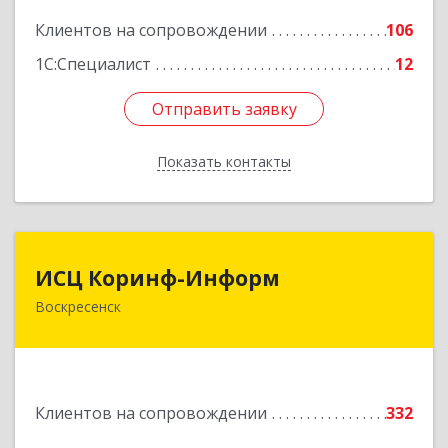
Подробнее
Клиентов на сопровождении
106
1С:Специалист
12
Отправить заявку
Отправить заявку
Показать контакты
Назад
ИСЦ Коринф-Информ
ИСЦ Коринф-Информ
Воскресенск
140200, Московская обл, Воскресенский р-н,
Воскресенск г, Железнодорожная ул, дом № 28,
этаж 3, оф.5
Подробнее
Клиентов на сопровождении
332