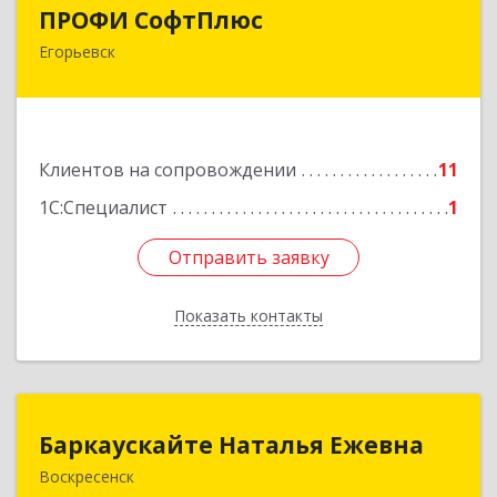
ПРОФИ СофтПлюс
ПРОФИ СофтПлюс
Егорьевск
140301, Московская обл, Егорьевск г,
Парижской Коммуны ул, дом № 1Б, кв.316
Подробнее
Клиентов на сопровождении
11
1С:Специалист
1
Отправить заявку
Отправить заявку
Показать контакты
Назад
Баркаускайте Наталья Ежевна
Баркаускайте Наталья Ежевна
Воскресенск
140222, Московская обл, Воскресенский р-н,