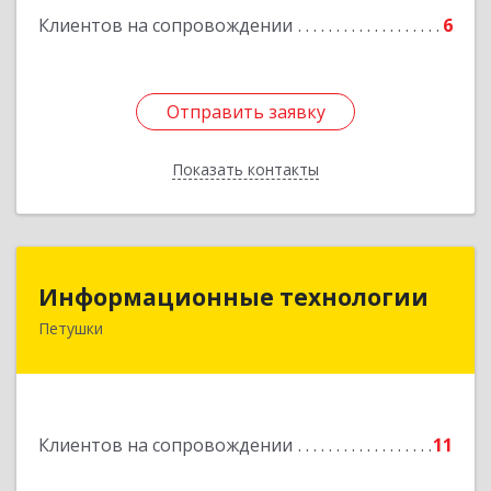
Клиентов на сопровождении
6
Отправить заявку
Отправить заявку
Показать контакты
Назад
Информационные технологии
Информационные технологии
Петушки
601144, Владимирская обл, Петушки г,
Маяковского ул, дом № 19
Подробнее
Клиентов на сопровождении
11