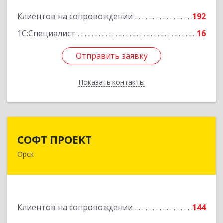
Подробнее
Клиентов на сопровождении
192
1С:Специалист
16
Отправить заявку
Отправить заявку
Показать контакты
Назад
СОФТ ПРОЕКТ
СОФТ ПРОЕКТ
Орск
462430, Оренбургская обл, Орск г,
Добровольского ул, дом № 23, кв.11
Подробнее
Клиентов на сопровождении
144