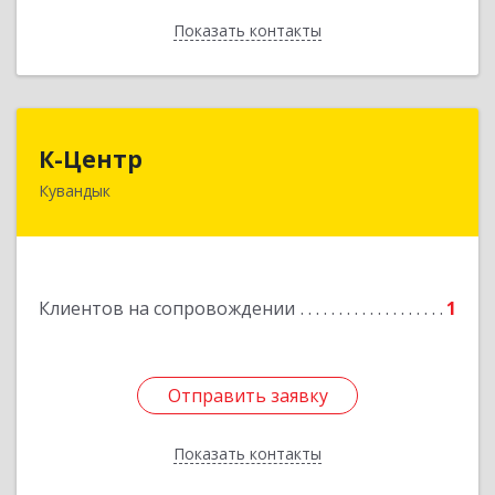
Показать контакты
Назад
К-Центр
К-Центр
Кувандык
462243, Оренбургская обл, Кувандыкский р-н,
Кувандык г, Ленина ул, дом № 20
Подробнее
Клиентов на сопровождении
1
Отправить заявку
Отправить заявку
Показать контакты
Назад