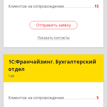
Клиентов на сопровождении
15
Отправить заявку
Отправить заявку
Показать контакты
Назад
1С:Франчайзинг. Бухгалтерский
1С:Франчайзинг. Бухгалтерский
отдел
отдел
Гай
462635, Оренбургская обл, Гай г, Победы пр-кт,
дом № 1, кв.12
Клиентов на сопровождении
5
Подробнее