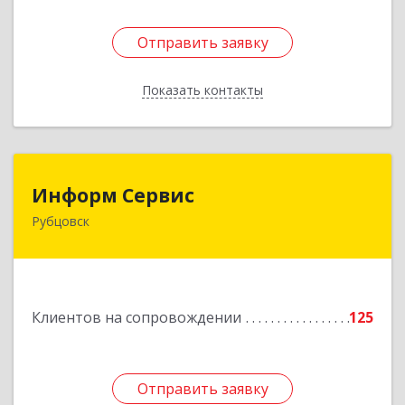
Отправить заявку
Отправить заявку
Показать контакты
Назад
Информ Сервис
Информ Сервис
Рубцовск
658204, Алтайский край, Рубцовск г, Алтайская
ул, дом № 7
Подробнее
Клиентов на сопровождении
125
Отправить заявку
Отправить заявку