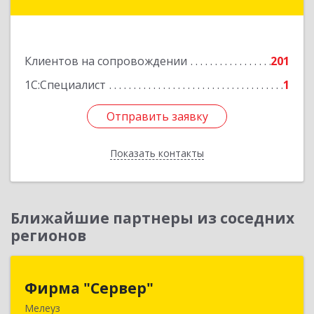
область, Сарыагашский район, г. Сарыагаш, ул.
Исмайлова, дом № 37 В
Подробнее
Клиентов на сопровождении
201
1С:Специалист
1
Отправить заявку
Отправить заявку
Показать контакты
Назад
Ближайшие партнеры из соседних
регионов
Фирма "Сервер"
Фирма "Сервер"
Мелеуз
453852, Башкортостан Респ, Мелеузовский р-н,