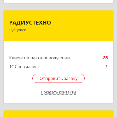
РАДИУСТЕХНО
РАДИУСТЕХНО
Рубцовск
658225, Алтайский край, Рубцовск г, Ленина пр-
кт, дом № 206, оф.427
Подробнее
Клиентов на сопровождении
85
1С:Специалист
1
Отправить заявку
Отправить заявку
Показать контакты
Назад