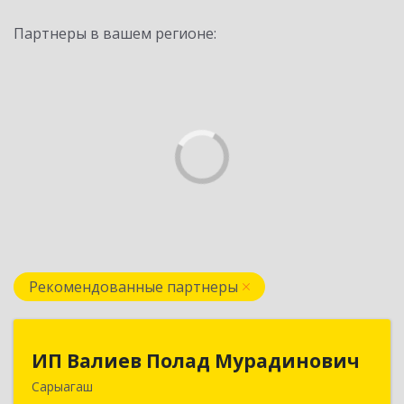
Партнеры в вашем регионе:
Рекомендованные партнеры
ИП Валиев Полад Мурадинович
ИП Валиев Полад Мурадинович
Сарыагаш
160900, Республика Казахстан, Туркестанская