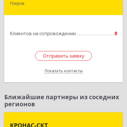
Покров
601122, Владимирская обл, Петушинский р-н,
Покров г, 3 Интернационала ул, дом № 55, кв.9
Подробнее
Клиентов на сопровождении
8
Отправить заявку
Отправить заявку
Показать контакты
Назад
Ближайшие партнеры из соседних
регионов
КРОНАС-СКТ
КРОНАС-СКТ