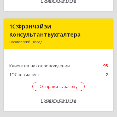
Показать контакты
Назад
1С:Франчайзи
1С:Франчайзи
КонсультантБухгалтера
КонсультантБухгалтера
Павловский Посад
142500, Московская обл, Павловский Посад г,
Каляева ул, дом № 3, оф.38
Клиентов на сопровождении
95
Подробнее
1С:Специалист
2
Отправить заявку
Отправить заявку
Показать контакты
Назад