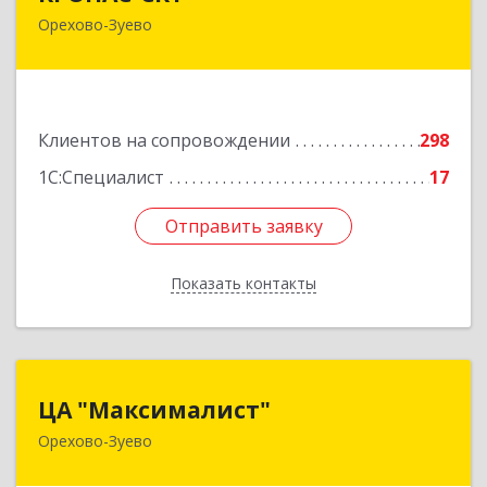
Орехово-Зуево
142600, Московская обл, Орехово-Зуево г,
Бабушкина ул, дом № 2А, пом.31
Подробнее
Клиентов на сопровождении
298
1С:Специалист
17
Отправить заявку
Отправить заявку
Показать контакты
Назад
ЦА "Максималист"
ЦА "Максималист"
Орехово-Зуево
142600, Московская обл, Орехово-Зуево г,
Ленина ул, дом № 78