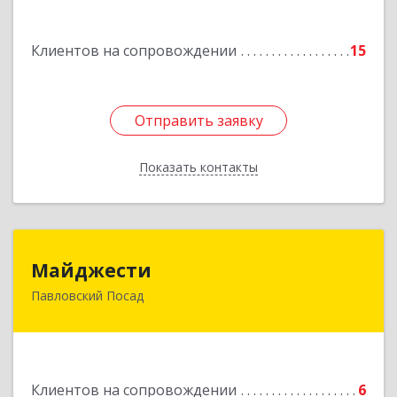
Подробнее
Клиентов на сопровождении
15
Отправить заявку
Отправить заявку
Показать контакты
Назад
Майджести
Майджести
Павловский Посад
142502, Московская обл, Павлово-Посадский р-
н, Павловский Посад г, Южная ул, дом № 22,
кв.59
Подробнее
Клиентов на сопровождении
6