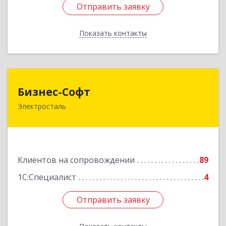
Отправить заявку
Отправить заявку
Показать контакты
Назад
Бизнес-Софт
Бизнес-Софт
Электросталь
144000, Московская обл, Электросталь г, Карла
Маркса ул, дом № 26
Подробнее
Клиентов на сопровождении
89
1С:Специалист
4
Отправить заявку
Отправить заявку