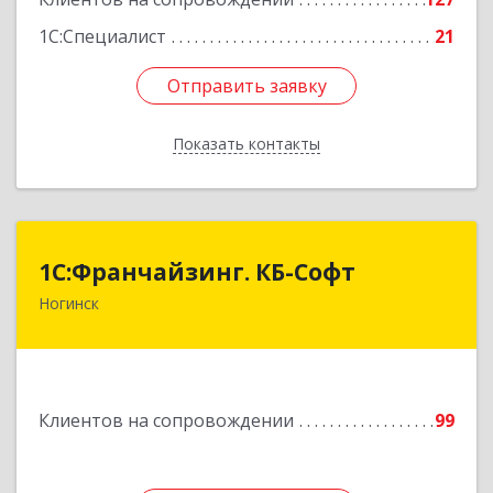
1С:Специалист
21
Отправить заявку
Отправить заявку
Показать контакты
Назад
1С:Франчайзинг. КБ-Софт
1С:Франчайзинг. КБ-Софт
Ногинск
142400, Московская обл, г.о Богородский,
Ногинск г, Индустриальная ул, Здание № 41В,
оф.449
Подробнее
Клиентов на сопровождении
99