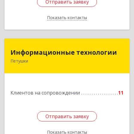
Отправить заявку
Отправить заявку
Показать контакты
Назад
Информационные технологии
Информационные технологии
Петушки
601144, Владимирская обл, Петушки г,
Маяковского ул, дом № 19
Подробнее
Клиентов на сопровождении
11
Отправить заявку
Отправить заявку
Показать контакты
Назад