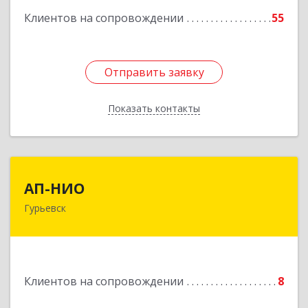
Клиентов на сопровождении
55
Подробнее
Отправить заявку
Отправить заявку
Показать контакты
Назад
АП-НИО
АП-НИО
Гурьевск
238300 Калининградская обл, Гурьевск г,
Советская ул, дом № 22, кв. № 26
Подробнее
Клиентов на сопровождении
8