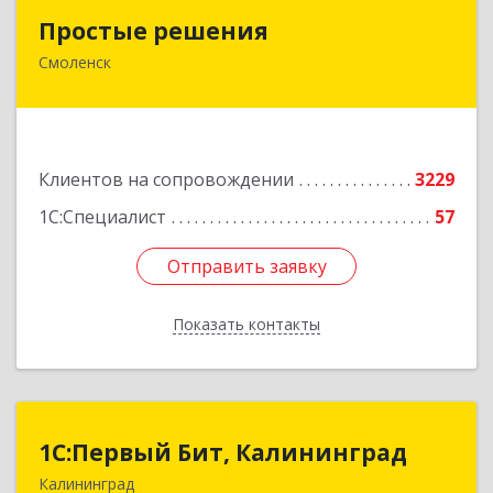
Простые решения
Простые решения
Смоленск
214015, Смоленская обл, Смоленск г, Большая
Краснофлотская ул, дом № 17
Подробнее
Клиентов на сопровождении
3229
1С:Специалист
57
Отправить заявку
Отправить заявку
Показать контакты
Назад
1С:Первый Бит, Калининград
1С:Первый Бит, Калининград
Калининград
236006, Калининградская обл, Калининград г,