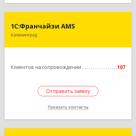
1С:Франчайзи AMS
1С:Франчайзи AMS
Калининград
238325, Калининградская обл, Гурьевский р-н,
Луговое п, Центральная ул, дом № 17
Подробнее
Клиентов на сопровождении
107
Отправить заявку
Отправить заявку
Показать контакты
Назад