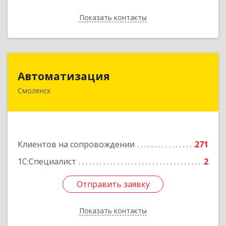
Показать контакты
Назад
Автоматизация
Автоматизация
Смоленск
214019, Смоленская обл, Смоленск г, Марии
Октябрьской ул, дом № 16, оф.107
Подробнее
Клиентов на сопровождении
271
1С:Специалист
2
Отправить заявку
Отправить заявку
Показать контакты
Назад