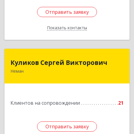
Отправить заявку
Отправить заявку
Показать контакты
Назад
Куликов Сергей Викторович
Куликов Сергей Викторович
Неман
238710, Калининградская обл, Неман г,
Красноармейская ул, дом № 8, кв.60
Подробнее
Клиентов на сопровождении
21
Отправить заявку
Отправить заявку