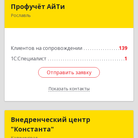
Профучёт АйТи
Профучёт АйТи
Рославль
216500, Смоленская обл, Рославльский р-н,
Рославль г, Урицкого ул, дом № 13, кв.4
Подробнее
Клиентов на сопровождении
139
1С:Специалист
1
Отправить заявку
Отправить заявку
Показать контакты
Назад
Внедренческий центр
Внедренческий центр
"Константа"
"Константа"
Калининград