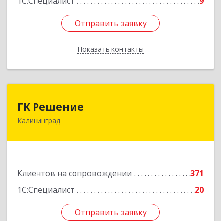
1С:Специалист
9
Отправить заявку
Отправить заявку
Показать контакты
Назад
ГК Решение
ГК Решение
Калининград
236038, Калининградская обл, Калининград г,
Липовая аллея ул, дом № 2
Подробнее
Клиентов на сопровождении
371
1С:Специалист
20
Отправить заявку
Отправить заявку