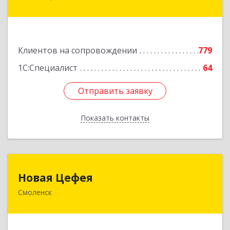
Ленинский пр-кт, дом № 30
Подробнее
Клиентов на сопровождении
779
1С:Специалист
64
Отправить заявку
Отправить заявку
Показать контакты
Назад
Новая Цефея
Новая Цефея
Смоленск
214018, Смоленская обл, Смоленск г, Раевского
ул, дом № 10