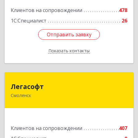
Подробнее
Клиентов на сопровождении
478
1С:Специалист
26
Отправить заявку
Отправить заявку
Показать контакты
Назад
Легасофт
Легасофт
Смоленск
214018, Смоленская обл, Смоленск г, Ново-
Рославльская ул, дом № 13
Подробнее
Клиентов на сопровождении
407