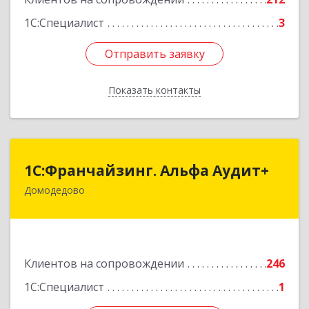
Подробнее
1С:Специалист
3
Отправить заявку
Отправить заявку
Показать контакты
Назад
1С:Франчайзинг. Альфа Аудит+
1С:Франчайзинг. Альфа Аудит+
Домодедово
142001, Московская обл, Домодедово г,
Северный мкр, Каширское ш, дом № 7, оф.41
Подробнее
Клиентов на сопровождении
246
1С:Специалист
1