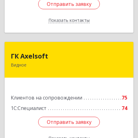
Отправить заявку
Отправить заявку
Показать контакты
Назад
ГК Axelsoft
ГК Axelsoft
Видное
142701, Московская обл, Ленинский р-н,
Видное г, Ольховая ул, дом № 2, оф.364
Подробнее
Клиентов на сопровождении
75
1С:Специалист
74
Отправить заявку
Отправить заявку