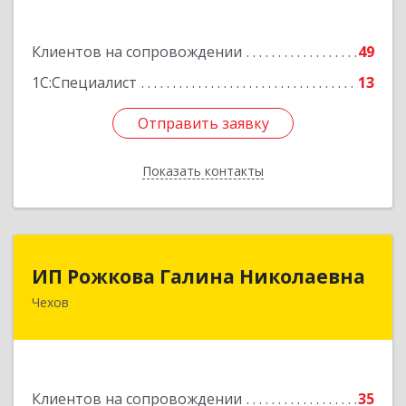
Подробнее
Клиентов на сопровождении
49
1С:Специалист
13
Отправить заявку
Отправить заявку
Показать контакты
Назад
ИП Рожкова Галина Николаевна
ИП Рожкова Галина Николаевна
Чехов
142306, Московская обл, Чеховский р-н, Чехов
г, Лопасненская ул, дом № 7, кв.99
Подробнее
Клиентов на сопровождении
35