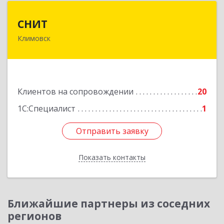
СНИТ
СНИТ
Климовск
142180, Московская обл, Климовск г, Советская
ул, дом № 14
Подробнее
Клиентов на сопровождении
20
1С:Специалист
1
Отправить заявку
Отправить заявку
Показать контакты
Назад
Ближайшие партнеры из соседних
регионов