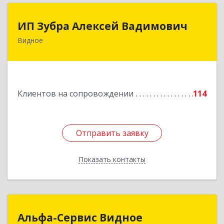
ИП Зубра Алексей Вадимович
ИП Зубра Алексей Вадимович
Видное
142700, Московская обл, Ленинский р-н,
Видное г, Березовая ул, дом № 9, пом.31
Подробнее
Клиентов на сопровождении
114
Отправить заявку
Отправить заявку
Показать контакты
Назад
Альфа-Сервис Видное
Альфа-Сервис Видное