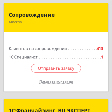
Сопровождение
Сопровождение
Москва
117198, Москва г, Саморы Машела ул, дом № 8,
корпус 1, кв.233
Подробнее
Клиентов на сопровождении
413
1С:Специалист
1
Отправить заявку
Отправить заявку
Показать контакты
Назад
1С:Франчайзинг. ВЦ ЭКСПЕРТ
1С:Франчайзинг. ВЦ ЭКСПЕРТ