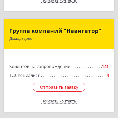
Показать контакты
Назад
Группа компаний "Навигатор"
Группа компаний "Навигатор"
Домодедово
142001, Московская обл, Домодедово г,
Северный мкр, Каширское ш, дом № 7А, оф.304
Подробнее
Клиентов на сопровождении
141
1С:Специалист
4
Отправить заявку
Отправить заявку
Показать контакты
Назад