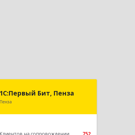
1С:Первый Бит, Пенза
1С:Первый Бит, Пенза
Пенза
440000, Пензенская обл, Пенза г,
Московская ул, дом № 15, пом.1
Подробнее
Клиентов на сопровождении
752