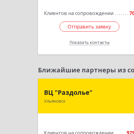
Подробне
Клиентов на сопровождении
7
Отправить заявку
Отправить заявку
Показать контакты
Назад
Ближайшие партнеры из со
ВЦ "Раздолье
ВЦ "Раздолье"
Ульяновск
432001, Ульяновская обл, Ульяновск г
Марата ул, дом № 13, оф.
Подробне
Клиентов на сопровождении
97