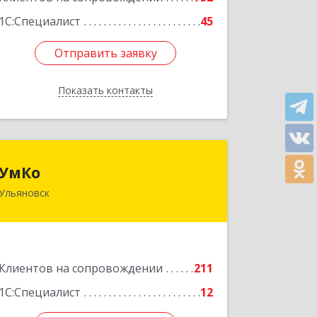
1С:Специалист
45
Отправить заявку
Отправить заявку
Показать контакты
Назад
УмКо
УмКо
Ульяновск
432027, Ульяновская обл, Ульяновск г,
Радищева ул, дом № 143, корпус 1
Подробнее
Клиентов на сопровождении
211
1С:Специалист
12