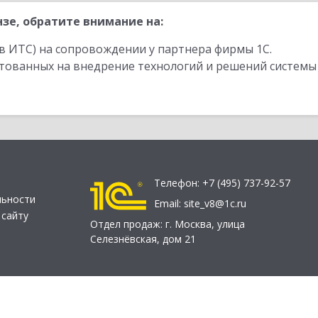
зе, обратите внимание на:
в ИТС) на сопровождении у партнера фирмы 1С.
стованных на внедрение технологий и решений системы
Телефон:
+7 (495) 737-92-57
льности
Email:
site_v8@1c.ru
 сайту
Отдел продаж:
г. Москва
,
улица
Селезнёвская, дом 21
© 2026 АО «Группа 1С» (правопреемник «1С»). Все права на сайт защищен