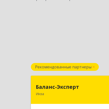
Рекомендованные партнеры
Баланс-Экспер
Баланс-Эксперт
Инза
433030, Ульяновская обл, Инзенски
р-н, Инза г, Красных Бойцов ул, до
№ 18, кв.