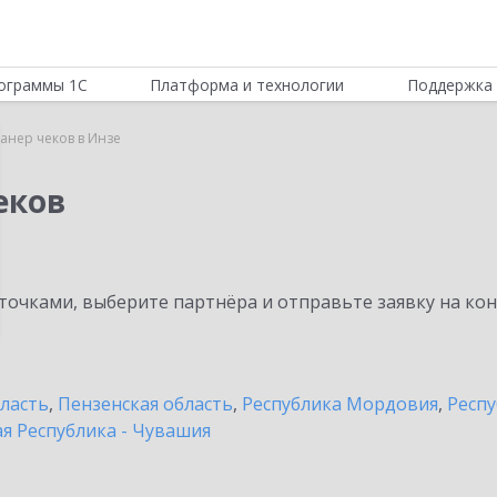
ограммы 1С
Платформа и технологии
Поддержка 
канер чеков в Инзе
еков
очками, выберите партнёра и отправьте заявку на ко
бласть
,
Пензенская область
,
Республика Мордовия
,
Респу
я Республика - Чувашия