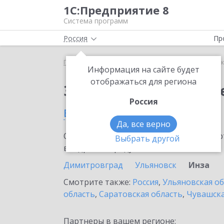
1С:Предприятие 8
Система программ
Россия
Пр
Главная
Сервисы ИТС
1С:Сканер чеков
1С:С
Информация на сайте будет
отображаться для региона
Заказать 1С:Сканер ч
Россия
в Инзе
Да, все верно
Ознакомьтесь с информационными карт
Выбрать другой
внедрение продукта.
Димитровград
Ульяновск
Инза
Смотрите также:
Россия
,
Ульяновская о
область
,
Саратовская область
,
Чувашска
Партнеры в вашем регионе: