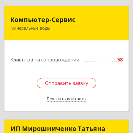
Компьютер-Сервис
Компьютер-Сервис
Минеральные воды
357202, Ставропольский край, Минеральные
Воды г, Гагарина ул, дом № 48
Подробнее
Клиентов на сопровождении
58
Отправить заявку
Отправить заявку
Показать контакты
Назад
ИП Мирошниченко Татьяна
ИП Мирошниченко Татьяна