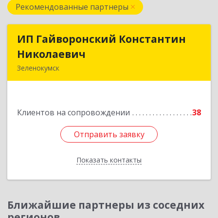
Рекомендованные партнеры
ИП Гайворонский Константин
ИП Гайворонский Константин
Николаевич
Николаевич
Зеленокумск
357910, Ставропольский край, Советский р-н,
Зеленокумск г, Ленина пл, дом № 6, оф.4
Клиентов на сопровождении
38
Подробнее
Отправить заявку
Отправить заявку
Показать контакты
Назад
Ближайшие партнеры из соседних
регионов