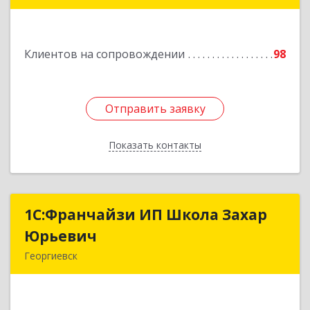
Подробнее
Клиентов на сопровождении
98
Отправить заявку
Отправить заявку
Показать контакты
Назад
1С:Франчайзи ИП Школа Захар
1С:Франчайзи ИП Школа Захар
Юрьевич
Юрьевич
Георгиевск
357840, Ставропольский край, Георгиевский р-
н, Александрийская ст-ца, Курдюмовский пер,
дом № 10