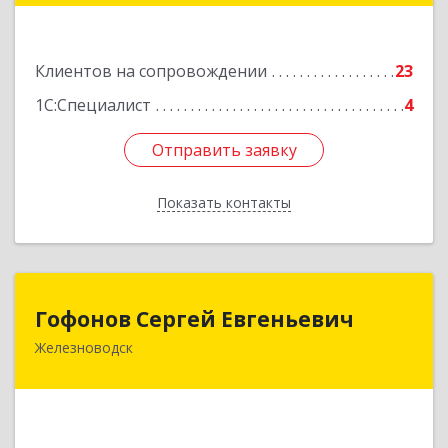
Подробнее
Клиентов на сопровождении
23
1С:Специалист
4
Отправить заявку
Отправить заявку
Показать контакты
Назад
Гофонов Сергей Евгеньевич
Гофонов Сергей Евгеньевич
Железноводск
Подробнее