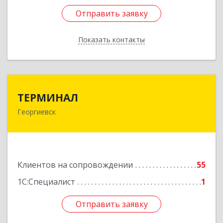
Отправить заявку
Отправить заявку
Показать контакты
Назад
ТЕРМИНАЛ
ТЕРМИНАЛ
Георгиевск
357820, Ставропольский край, Георгиевск г,
Калинина ул, дом № 109
Подробнее
Клиентов на сопровождении
55
1С:Специалист
1
Отправить заявку
Отправить заявку