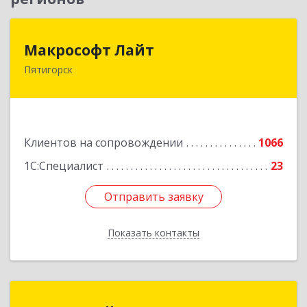
Макрософт Лайт
Макрософт Лайт
Пятигорск
357501, Ставропольский край, Пятигорск г,
Коста Хетагурова ул, дом № 4
Подробнее
Клиентов на сопровождении
1066
1С:Специалист
23
Отправить заявку
Отправить заявку
Показать контакты
Назад
1С:Франчайзи Спутник IT