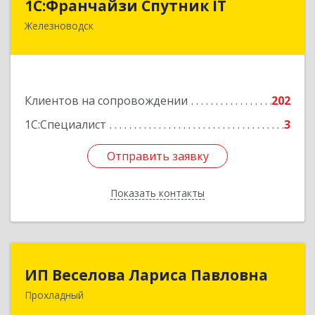
1С:Франчайзи Спутник IT
Железноводск
357430, Ставропольский край, город-курорт
Железноводск, Иноземцево п, Свободы ул, дом
№ 136
Подробнее
Клиентов на сопровождении
202
1С:Специалист
3
Отправить заявку
Отправить заявку
Показать контакты
Назад
ИП Веселова Лариса Павловна
ИП Веселова Лариса Павловна
Прохладный
361045, Кабардино-Балкарская Респ,
Прохладный г, Добровольская ул, дом № 31