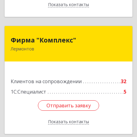
Показать контакты
Назад
Фирма "Комплекс"
Фирма "Комплекс"
Лермонтов
357348, Ставропольский край, Лермонтов г,
Острогорка с, Степная ул, дом № 46, а
Подробнее
Клиентов на сопровождении
32
1С:Специалист
5
Отправить заявку
Отправить заявку
Показать контакты
Назад