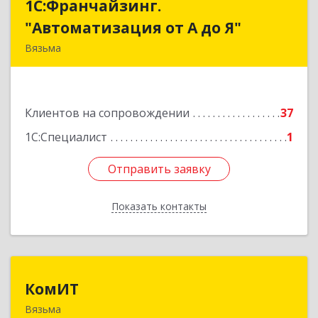
1С:Франчайзинг.
1С:Франчайзинг.
"Автоматизация от А до Я"
"Автоматизация от А до Я"
Вязьма
215111, Смоленская обл, Вязьма г,
Красноармейское ш, дом № 3а, кв.42
Клиентов на сопровождении
37
Подробнее
1С:Специалист
1
Отправить заявку
Отправить заявку
Показать контакты
Назад
КомИТ
КомИТ
Вязьма
215110, Смоленская обл, Вяземский м. р-н,