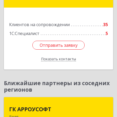
Вязьма г, Вяземское г.п., Восстания ул, дом № 1,
пом.22
Подробнее
Клиентов на сопровождении
35
1С:Специалист
5
Отправить заявку
Отправить заявку
Показать контакты
Назад
Ближайшие партнеры из соседних
регионов
ГК АРРОУСОФТ
ГК АРРОУСОФТ
Ржев