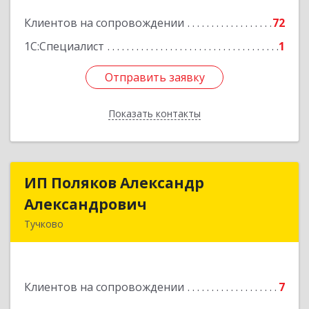
Подробнее
Клиентов на сопровождении
72
1С:Специалист
1
Отправить заявку
Отправить заявку
Показать контакты
Назад
ИП Поляков Александр
ИП Поляков Александр
Александрович
Александрович
Тучково
143160, Московская обл., Рузский р-н,
Дорохово п., Московская ул., д.9
Клиентов на сопровождении
7
Подробнее