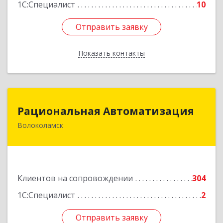
1С:Специалист
10
Отправить заявку
Отправить заявку
Показать контакты
Назад
Рациональная Автоматизация
Рациональная Автоматизация
Волоколамск
143600, Московская обл, Волоколамский р-н,
Волоколамск г, Октябрьская пл, дом № 10,
оф.12
Подробнее
Клиентов на сопровождении
304
1С:Специалист
2
Отправить заявку
Отправить заявку