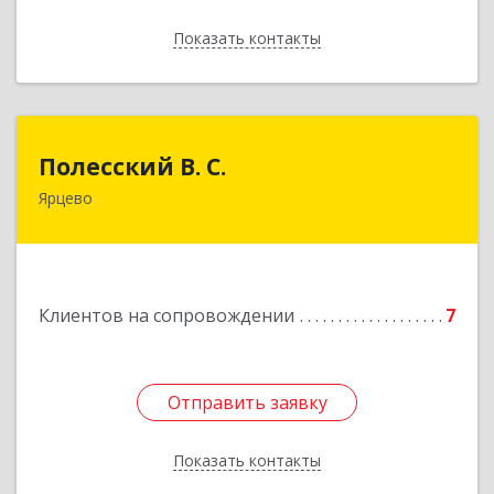
Показать контакты
Назад
Полесский В. С.
Полесский В. С.
Ярцево
215800,Смоленская обл. г. Ярцево,
ул.Краснофлотская д.30
Подробнее
Клиентов на сопровождении
7
Отправить заявку
Отправить заявку
Показать контакты
Назад