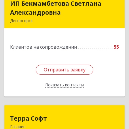
ИП Бекмамбетова Светлана
ИП Бекмамбетова Светлана
Александровна
Александровна
Десногорск
216400, Смоленская обл, Десногорск г, 4-й мкр,
дом № 7, кв.11
Клиентов на сопровождении
55
Подробнее
Отправить заявку
Отправить заявку
Показать контакты
Назад
Терра Софт
Терра Софт
Гагарин
215010, Смоленская обл, Гагарин г, Ленина ул,