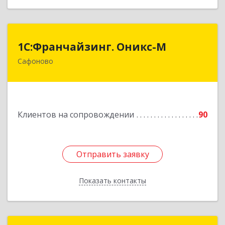
1С:Франчайзинг. Оникс-М
1С:Франчайзинг. Оникс-М
Сафоново
215500, Смоленская обл, Сафоновский р-н,
Сафоново г, Революционная ул, дом № 9а
Подробнее
Клиентов на сопровождении
90
Отправить заявку
Отправить заявку
Показать контакты
Назад