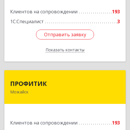
Подробнее
Клиентов на сопровождении
193
1С:Специалист
3
Отправить заявку
Отправить заявку
Показать контакты
Назад
ПРОФИТИК
ПРОФИТИК
Можайск
143200, Московская обл, Можайский р-н,
Можайск г, Молодежная ул, дом № 4
Подробнее
Клиентов на сопровождении
193