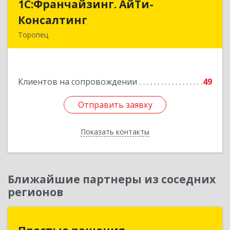
1С:Франчайзинг. АйТи-
1С:Франчайзинг. АйТи-
Консалтинг
Консалтинг
Торопец
172840, Тверская обл, Торопец г, Гоголя ул,
дом № 13
Клиентов на сопровождении
49
Подробнее
Отправить заявку
Отправить заявку
Показать контакты
Назад
Ближайшие партнеры из соседних
регионов
Простые решения