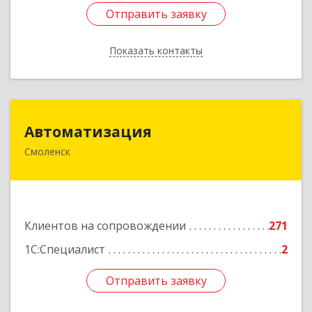
Отправить заявку
Отправить заявку
Показать контакты
Назад
Автоматизация
Автоматизация
Смоленск
214019, Смоленская обл, Смоленск г, Марии
Октябрьской ул, дом № 16, оф.107
Подробнее
Клиентов на сопровождении
271
1С:Специалист
2
Отправить заявку
Отправить заявку