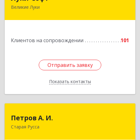
Великие Луки
182113, Псковская обл, Великие Луки г,
Октябрьский пр-кт, дом № 56А, оф.2
Подробнее
Клиентов на сопровождении
101
Отправить заявку
Отправить заявку
Показать контакты
Назад
Петров А. И.
Петров А. И.
Старая Русса
Старая Русса, пер.Волотовский, д.23