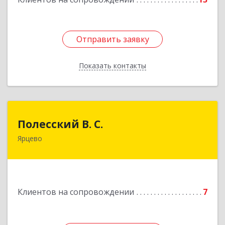
Отправить заявку
Отправить заявку
Показать контакты
Назад
Полесский В. С.
Полесский В. С.
Ярцево
215800,Смоленская обл. г. Ярцево,
ул.Краснофлотская д.30
Подробнее
Клиентов на сопровождении
7