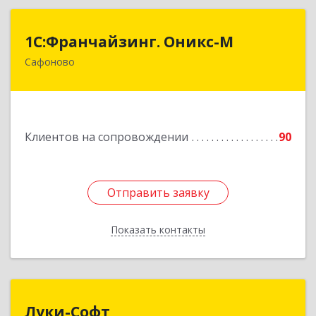
1С:Франчайзинг. Оникс-М
1С:Франчайзинг. Оникс-М
Сафоново
215500, Смоленская обл, Сафоновский р-н,
Сафоново г, Революционная ул, дом № 9а
Подробнее
Клиентов на сопровождении
90
Отправить заявку
Отправить заявку
Показать контакты
Назад
Луки-Софт
Луки-Софт