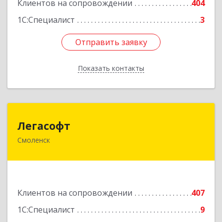
Клиентов на сопровождении
404
1С:Специалист
3
Отправить заявку
Отправить заявку
Показать контакты
Назад
Легасофт
Легасофт
Смоленск
214018, Смоленская обл, Смоленск г, Ново-
Рославльская ул, дом № 13
Подробнее
Клиентов на сопровождении
407
1С:Специалист
9