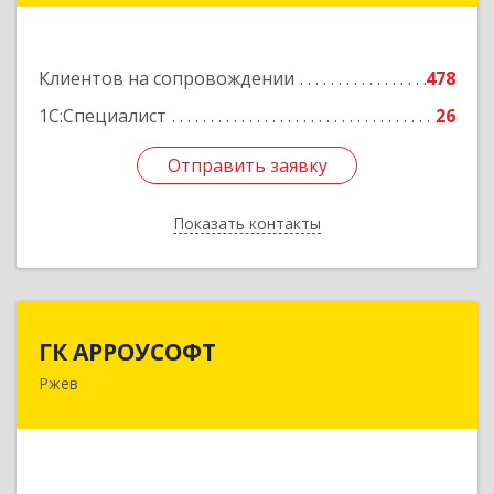
Подробнее
Клиентов на сопровождении
478
1С:Специалист
26
Отправить заявку
Отправить заявку
Показать контакты
Назад
ГК АРРОУСОФТ
ГК АРРОУСОФТ
Ржев
172381, Тверская обл, м.о. Ржевский, Ржев г,
Большая Спасская ул, дом № 15, кв.2А
Подробнее