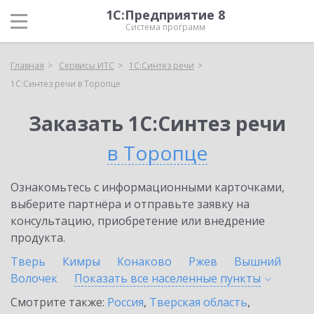
1С:Предприятие 8
Система программ
Главная
Сервисы ИТС
1С:Синтез речи
1С:Синтез речи в Торопце
Заказать 1С:Синтез речи
в Торопце
Ознакомьтесь с информационными карточками,
выберите партнёра и отправьте заявку на
консультацию, приобретение или внедрение
продукта.
Тверь
Кимры
Конаково
Ржев
Вышний
Волочек
Показать все населенные
пункты
Смотрите также:
Россия
,
Тверская область
,