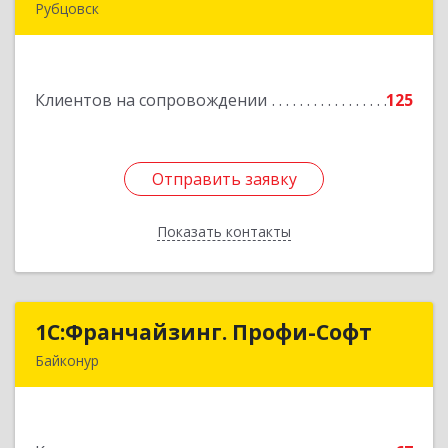
Рубцовск
658204, Алтайский край, Рубцовск г, Алтайская
ул, дом № 7
Клиентов на сопровождении
125
Подробнее
Отправить заявку
Отправить заявку
Показать контакты
Назад
1С:Франчайзинг. Профи-Софт
1С:Франчайзинг. Профи-Софт
Байконур
468320, Байконур г, Ленина ул, дом № 10,
кв.1+2+3