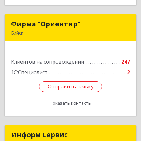
Фирма "Ориентир"
Фирма "Ориентир"
Бийск
659300, Алтайский край, Бийск г, Сергея Кирова
пр-кт, дом № 3
Клиентов на сопровождении
247
Подробнее
1С:Специалист
2
Отправить заявку
Отправить заявку
Показать контакты
Назад
Информ Сервис
Информ Сервис