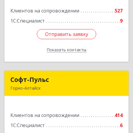
Клиентов на сопровождении
527
Подробнее
1С:Специалист
9
Отправить заявку
Отправить заявку
Показать контакты
Назад
Софт-Пульс
Софт-Пульс
Горно-Алтайск
649006, Алтай Респ, Горно-Алтайск г,
Комсомольская ул, дом № 13
Клиентов на сопровождении
414
Подробнее
1С:Специалист
6