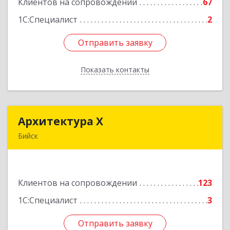
Клиентов на сопровождении
67
Подробнее
1С:Специалист
2
Отправить заявку
Отправить заявку
Показать контакты
Назад
Архитектура Х
Архитектура Х
Бийск
659300, Алтайский край, Бийск г, Турусова ул,
дом № 3
Клиентов на сопровождении
123
Подробнее
1С:Специалист
3
Отправить заявку
Отправить заявку