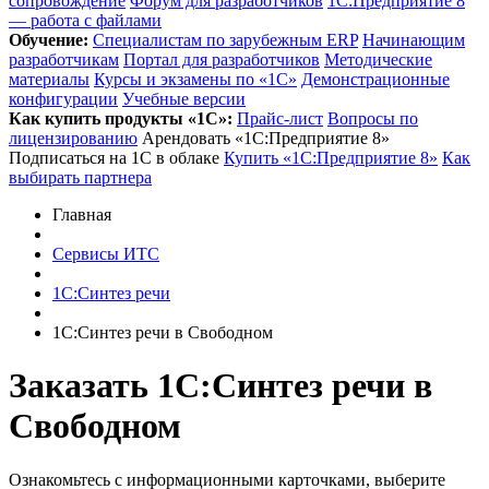
сопровождение
Форум для разработчиков
1С:Предприятие 8
— работа с файлами
Обучение:
Cпециалистам по зарубежным ERP
Начинающим
разработчикам
Портал для разработчиков
Методические
материалы
Курсы и экзамены по «1С»
Демонстрационные
конфигурации
Учебные версии
Как купить продукты «1С»:
Прайс-лист
Вопросы по
лицензированию
Арендовать «1С:Предприятие 8»
Подписаться на 1С в облаке
Купить «1С:Предприятие 8»
Как
выбирать партнера
Главная
Сервисы ИТС
1С:Синтез речи
1С:Синтез речи в Свободном
Заказать 1С:Синтез речи
в
Свободном
Ознакомьтесь с информационными карточками, выберите