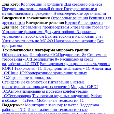
Для кого:
Корпорации и холдинги
Для среднего бизнеса
Предприниматели и малый бизнес
Государственные и
муниципальные учреждения
Некоммерческие организации
Внедрения и локализация
Отраслевые решения
Решения для
других стран
Внедренные решения
Крупнейшие проекты
Для чего:
Управление производством
Управление торговлей
Управление финансами
Документооборот
Зарплата и
управление персоналом
Бухгалтерский и налоговый учёт
Учет и отчетность по МСФО
Налоговый мониторинг
Все
программы
Технологическая платформа мирового уровня:
Обзор системы
Платформа «1С:Предприятие 8»
Системные
требования «1С:Предприятие 8»
Расширяемая среда
разработки - 1C:EDT
Расширенная функциональность уровня
КОРП
Технология «1С:Предприятие.Элемент»
1C:Аналитика
1С:Шина
1С:Корпоративное хранилище данных
1С:Управление ландшафтом
Стандартные библиотеки
Интеграция
Система
проектирования прикладных решений
Модуль 1C:EDI
1С:Автоматизированная проверка конфигураций
1С:Тестировщик
Технологии крупных внедрений
Работа
в облаке — 1cFresh
Мобильные технологии 1С
Поддержка:
Мониторинг законодательства
Поддержка
работы с ГИС
Информационно-технологическое